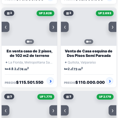
▧
3
▧
3
UF 2.828
UF 2.693
‹
›
‹
›
En venta casa de 2 pisos,
Venta de Casa esquina de
de 102 m2 de terreno
Dos Pisos Semi Pareada
⌖
⌖
La Florida, Metropolitana Santiago
Quillota, Valparaíso
2
2
🛏️
🚿
📐
🛏️
📐
4
2
2
74 m
73 m
$ 115.501.550
$ 110.000.000
PRECIO
PRECIO
▧
3
▧
3
UF 1.775
UF 2.179
‹
›
‹
›