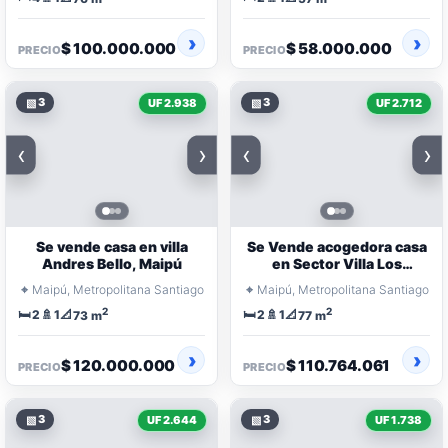
$ 100.000.000
$ 58.000.000
PRECIO
PRECIO
▧
3
▧
3
UF 2.938
UF 2.712
‹
›
‹
›
Se vende casa en villa
Se Vende acogedora casa
Andres Bello, Maipú
en Sector Villa Los
Claveles
⌖
⌖
Maipú, Metropolitana Santiago
Maipú, Metropolitana Santiago
2
2
🛏️
🚿
📐
🛏️
🚿
📐
2
1
2
1
73 m
77 m
$ 120.000.000
$ 110.764.061
PRECIO
PRECIO
▧
3
▧
3
UF 2.644
UF 1.738