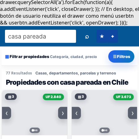
⌕
★
⌖
▦
☰
Filtrar propiedades
Filtros
Categoría, ciudad, precio
77 Resultados
Casas, departamentos, parcelas y terrenos
Propiedades con casa pareada en Chile
▧
3
▧
3
UF 2.840
UF 3.673
‹
›
‹
›