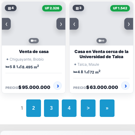
▧
4
▧
3
UF 2.326
UF 1.542
‹
›
‹
›
Venta de casa
Casa en Venta cerca de la
Universidad de Talca
⌖
Chiguayante, Biobío
⌖
Talca, Maule
2
🛏️
🚿
📐
5
1
8.495 m
2
🛏️
🚿
📐
4
1
72 m
$ 95.000.000
$ 63.000.000
PRECIO
PRECIO
1
2
3
4
>
»