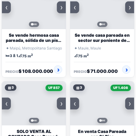
‹
›
‹
›
Se vende hermosa casa
Se vende casa pareada en
pareada, sólida de un piso,
sector sur poniente de
Maipú
Talca
⌖
⌖
Maipú, Metropolitana Santiago
Maule, Maule
2
2
🛏️
🚿
📐
📐
3
1
75 m
75 m
$ 108.000.000
$ 71.000.000
PRECIO
PRECIO
▧
3
▧
3
UF 857
UF 1.408
‹
›
‹
›
SOLO VENTA AL
En venta Casa Pareada