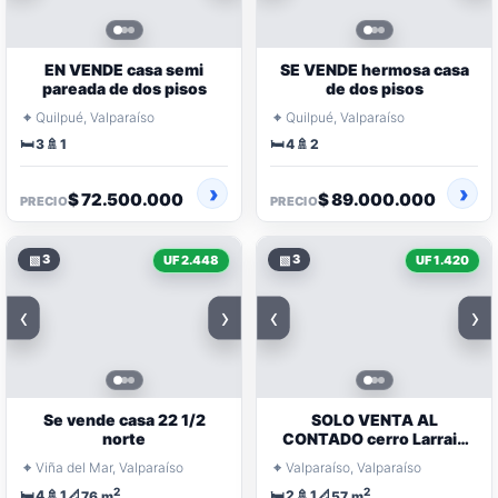
EN VENDE casa semi
SE VENDE hermosa casa
pareada de dos pisos
de dos pisos
⌖
⌖
Quilpué, Valparaíso
Quilpué, Valparaíso
🛏️
🚿
🛏️
🚿
3
1
4
2
$ 72.500.000
$ 89.000.000
PRECIO
PRECIO
▧
3
▧
3
UF 2.448
UF 1.420
‹
›
‹
›
Se vende casa 22 1/2
SOLO VENTA AL
norte
CONTADO cerro Larrain
Casa Pareada con 2º Piso
⌖
⌖
Viña del Mar, Valparaíso
Valparaíso, Valparaíso
2
2
🛏️
🚿
📐
🛏️
🚿
📐
4
1
2
1
76 m
57 m