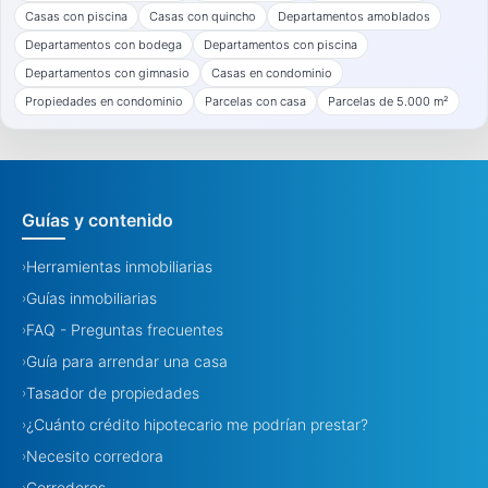
Casas con piscina
Casas con quincho
Departamentos amoblados
Departamentos con bodega
Departamentos con piscina
Departamentos con gimnasio
Casas en condominio
Propiedades en condominio
Parcelas con casa
Parcelas de 5.000 m²
Guías y contenido
Herramientas inmobiliarias
›
Guías inmobiliarias
›
FAQ - Preguntas frecuentes
›
Guía para arrendar una casa
›
Tasador de propiedades
›
¿Cuánto crédito hipotecario me podrían prestar?
›
Necesito corredora
›
Corredores
›