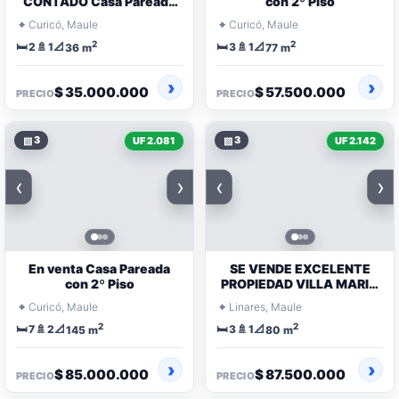
CONTADO Casa Pareada
con 2º Piso
de 1 Piso
⌖
⌖
Curicó, Maule
Curicó, Maule
2
2
🛏️
🚿
📐
🛏️
🚿
📐
2
1
3
1
36 m
77 m
$ 35.000.000
$ 57.500.000
PRECIO
PRECIO
▧
3
▧
3
UF 2.081
UF 2.142
‹
›
‹
›
En venta Casa Pareada
SE VENDE EXCELENTE
con 2º Piso
PROPIEDAD VILLA MARIA
DEL VALLE, LINARES
⌖
⌖
Curicó, Maule
Linares, Maule
2
2
🛏️
🚿
📐
🛏️
🚿
📐
7
2
3
1
145 m
80 m
$ 85.000.000
$ 87.500.000
PRECIO
PRECIO