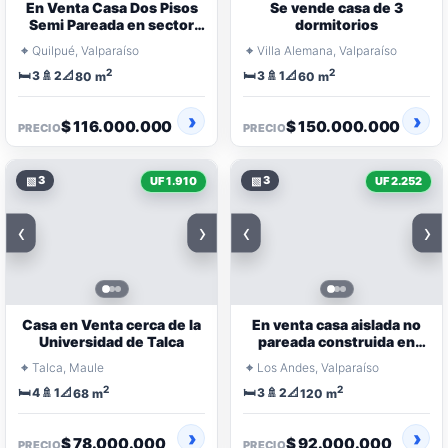
En Venta Casa Dos Pisos
Se vende casa de 3
Semi Pareada en sector
dormitorios
Belloto
⌖
⌖
Quilpué, Valparaíso
Villa Alemana, Valparaíso
2
2
🛏️
🚿
📐
🛏️
🚿
📐
3
2
3
1
80 m
60 m
$ 116.000.000
$ 150.000.000
PRECIO
PRECIO
▧
3
▧
3
UF 1.910
UF 2.252
‹
›
‹
›
Casa en Venta cerca de la
En venta casa aislada no
Universidad de Talca
pareada construida en
sólida albañilería afinada
⌖
⌖
Talca, Maule
Los Andes, Valparaíso
2
2
🛏️
🚿
📐
🛏️
🚿
📐
4
1
3
2
68 m
120 m
$ 78.000.000
$ 92.000.000
PRECIO
PRECIO