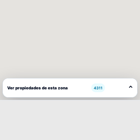
⌃
Ver propiedades de esta zona
4311
FEATURED
Mapa De Propiedades En Venta Y
Arriendo En Chile
‹
›