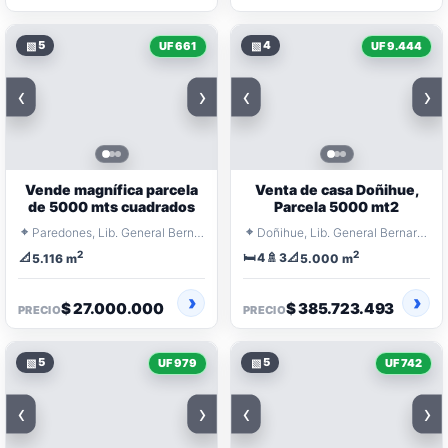
▧
5
▧
4
UF 661
UF 9.444
‹
›
‹
›
Vende magnífica parcela
Venta de casa Doñihue,
de 5000 mts cuadrados
Parcela 5000 mt2
⌖
⌖
Paredones, Lib. General Bernardo O'Higgins
Doñihue, Lib. General Bernardo O'Higgins
2
2
📐
🛏️
🚿
📐
4
3
5.116 m
5.000 m
$ 27.000.000
$ 385.723.493
PRECIO
PRECIO
▧
5
▧
5
UF 979
UF 742
‹
›
‹
›