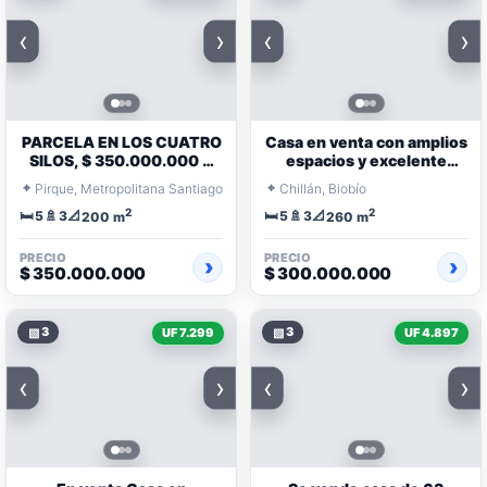
‹
›
‹
›
PARCELA EN LOS CUATRO
Casa en venta con amplios
SILOS, $ 350.000.000 A
espacios y excelente
PASOS DEL CENTRO DE
distribución
⌖
⌖
Pirque, Metropolitana Santiago
Chillán, Biobío
PIRQUE
2
2
🛏️
🚿
📐
🛏️
🚿
📐
5
3
5
3
200 m
260 m
PRECIO
PRECIO
$ 350.000.000
$ 300.000.000
▧
3
▧
3
UF 7.299
UF 4.897
‹
›
‹
›