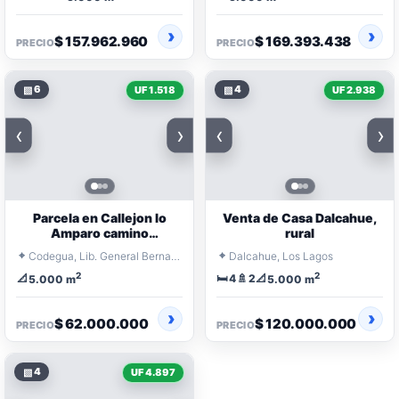
$ 157.962.960
$ 169.393.438
PRECIO
PRECIO
▧
6
▧
4
UF 1.518
UF 2.938
‹
›
‹
›
Parcela en Callejon lo
Venta de Casa Dalcahue,
Amparo camino
rural
pavimentado
⌖
⌖
Codegua, Lib. General Bernardo O'Higgins
Dalcahue, Los Lagos
2
2
📐
🛏️
🚿
📐
4
2
5.000 m
5.000 m
$ 62.000.000
$ 120.000.000
PRECIO
PRECIO
▧
4
UF 4.897