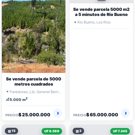
Se vende parcela 5000 m2
a 5 minutos de Rio Bueno
⌖
Río Bueno, Los Rios
Se vende parcela de 5000
metros cuadrados
⌖
Paredones, Lib. General Bernardo O'Higgins
2
📐
5.000 m
$ 25.000.000
$ 65.000.000
PRECIO
PRECIO
▧
15
▧
3
UF 8.569
UF 7.345