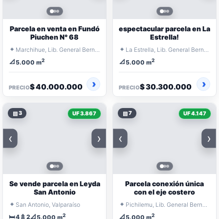
Parcela en venta en Fundó
espectacular parcela en La
Piuchen N° 68
Estrella!
⌖
⌖
Marchihue, Lib. General Bernardo O'Higgins
La Estrella, Lib. General Bernardo O'Higgins
2
2
📐
📐
5.000 m
5.000 m
$ 40.000.000
$ 30.300.000
PRECIO
PRECIO
▧
3
▧
7
UF 3.867
UF 4.147
‹
›
‹
›
Se vende parcela en Leyda
Parcela conexión única
San Antonio
con el eje costero
⌖
⌖
San Antonio, Valparaíso
Pichilemu, Lib. General Bernardo O'Higgins
2
2
🛏️
🚿
📐
📐
4
2
5.000 m
5.000 m