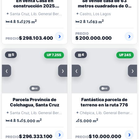
En venta Casa en
Se vende casa de 63
construcción 2025.
metros cuadrados de 02
Provincia de Colchagua
pisos en parcela de 5000
⌖
⌖
Santa Cruz, Lib. General Bernardo O'Higgins
Castro, Los Lagos
metros
2
2
🛏️
🚿
📐
🛏️
🚿
📐
4
5
2
1
275 m
63 m
PRECIO
$ 298.103.400
$ 200.000.000
PRECIO
▧
5
▧
4
UF 7.255
UF 245
‹
›
‹
›
Parcela Provincia de
Fantástica parcela de
Colchagua, Santa Cruz
terreno en la ruta 776
⌖
⌖
Santa Cruz, Lib. General Bernardo O'Higgins
Chépica, Lib. General Bernardo O'Higgins
2
2
🛏️
🚿
📐
📐
4
5
5.000 m
5.000 m
$ 296.333.100
$ 10.000.000
PRECIO
PRECIO