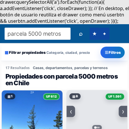
⌕
★
⌖
▦
☰
Filtrar propiedades
Filtros
Categoría, ciudad, precio
17 Resultados
Casas, departamentos, parcelas y terrenos
Propiedades con parcela 5000 metros
en Chile
▧
1
▧
8
UF 612
UF 1.591
‹
›