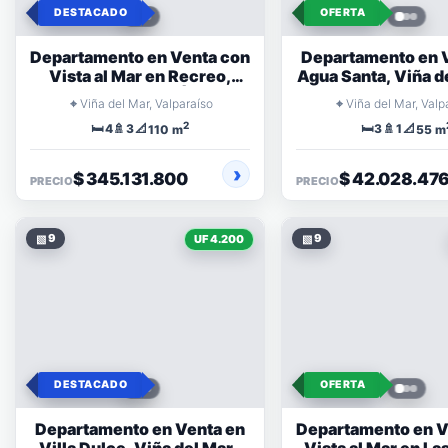
DESTACADO
OFERTA
Departamento en Venta con
Departamento en 
Vista al Mar en Recreo,
Agua Santa, Viña de
Viña del Mar | 4
Dormitorios en Co
⌖
⌖
Viña del Mar, Valparaíso
Viña del Mar, Valp
Dormitorios
2
🛏️
🚿
📐
🛏️
🚿
📐
4
3
3
1
110 m
55 m
$ 345.131.800
$ 42.028.47
PRECIO
PRECIO
▧
9
▧
9
UF 4.200
DESTACADO
OFERTA
Departamento en Venta en
Departamento en V