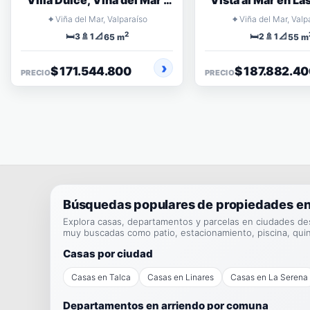
Villa Dulce, Viña del Mar |
Vista al Mar en Las
Piso 20, 3 Dormitorios
Cochoa Viña de
⌖
⌖
Viña del Mar, Valparaíso
Viña del Mar, Valp
2
🛏️
🚿
📐
🛏️
🚿
📐
3
1
2
1
65 m
55 m
$ 171.544.800
$ 187.882.4
PRECIO
PRECIO
Búsquedas populares de propiedades en
Explora casas, departamentos y parcelas en ciudades de
muy buscadas como patio, estacionamiento, piscina, qui
Casas por ciudad
Casas en Talca
Casas en Linares
Casas en La Serena
Departamentos en arriendo por comuna