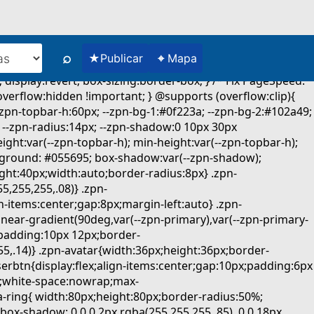
⌕
★
⌖
Publicar
Mapa