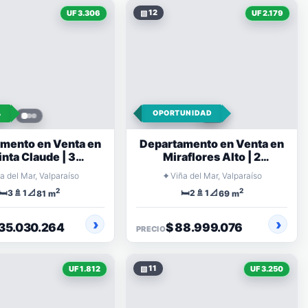
▧
12
UF 3.306
UF 2.179
A
OPORTUNIDAD
mento en Venta en
Departamento en Venta en
nta Claude | 3
Miraflores Alto | 2
mitorios 81 m²
Dormitorios
⌖
a del Mar, Valparaíso
Viña del Mar, Valparaíso
2
2
🛏️
🚿
📐
🛏️
🚿
📐
3
1
2
1
81 m
69 m
135.030.264
$ 88.999.076
PRECIO
▧
11
UF 1.812
UF 3.250