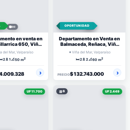
A
OPORTUNIDAD
mento en venta en
Departamento en Venta en
llarrica 650, Viña
Balmaceda, Reñaca, Viña
del Mar
del Mar | 2 Dormitorios
⌖
a del Mar, Valparaíso
Viña del Mar, Valparaíso
2
2
🛏️
🚿
📐
🛏️
🚿
📐
2
1
2
2
50 m
60 m
74.009.328
$ 132.743.000
PRECIO
▧
6
UF 11.700
UF 2.449