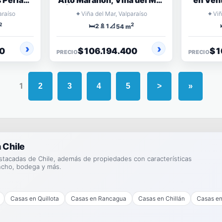
 Perlas,
Alto Marañón, Viña del Mar
en Ven
l Mar
| 2 Dormitorios, Piscina
del Ma
⌖
⌖
araíso
Viña del Mar, Valparaíso
Viñ
2
2
🛏️
🚿
📐
2
1
54 m
00
$ 106.194.400
$ 
PRECIO
PRECIO
1
2
3
4
5
>
»
 Chile
stacadas de Chile, además de propiedades con características
ncho, bodega y más.
Casas en Quillota
Casas en Rancagua
Casas en Chillán
Casas en