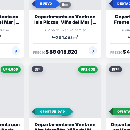
NUEVO
DESTA
Venta en
Departamento en Venta en
Depar
l Mar | 3
Isla Picton, Viña del Mar | 3
Frente
ndominio
Dormitorios
Jorge M
⌖
⌖
araíso
Viña del Mar, Valparaíso
Viñ
2
2
🛏️
🚿
📐

3
1
62 m
6
$ 88.018.820
$ 
PRECIO
PRECIO
▧
9
▧
13
UF 4.600
UF 2.600
OPORTUNIDAD
OFERT
enta con
Departamento en Venta en
Departa