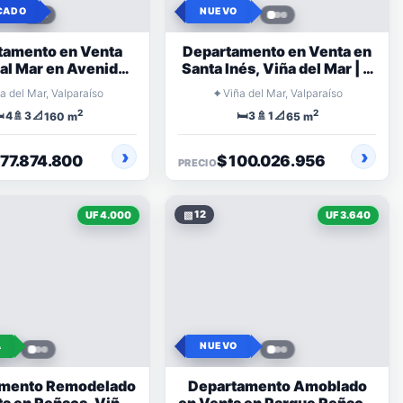
CADO
NUEVO
tamento en Venta
Departamento en Venta en
 al Mar en Avenida
Santa Inés, Viña del Mar | 3
ontt, Viña del Mar
Dormitorios y Excelente
⌖
a del Mar, Valparaíso
Viña del Mar, Valparaíso
2
2
️
🚿
📐
🛏️
🚿
📐
4
3
3
1
160 m
65 m
477.874.800
$ 100.026.956
PRECIO
▧
12
UF 4.000
UF 3.640
A
NUEVO
mento Remodelado
Departamento Amoblado