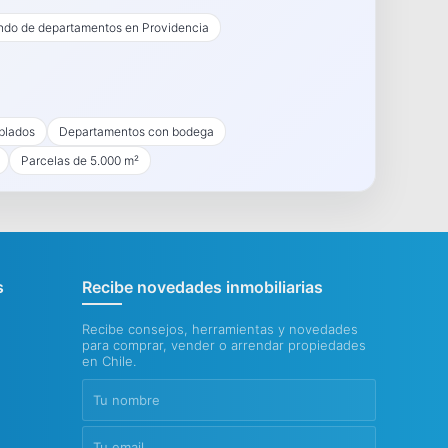
endo de departamentos en Providencia
blados
Departamentos con bodega
Parcelas de 5.000 m²
s
Recibe novedades inmobiliarias
Recibe consejos, herramientas y novedades
para comprar, vender o arrendar propiedades
en Chile.