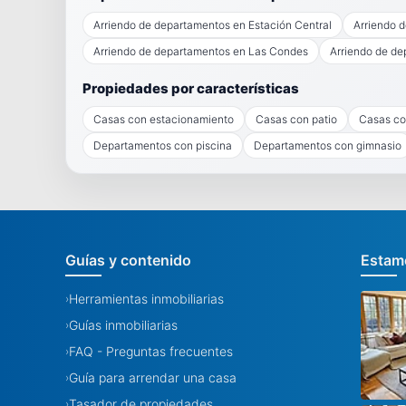
Arriendo de departamentos en Estación Central
Arriendo 
Arriendo de departamentos en Las Condes
Arriendo de de
Propiedades por características
Casas con estacionamiento
Casas con patio
Casas co
Departamentos con piscina
Departamentos con gimnasio
Guías y contenido
Estamo
Herramientas inmobiliarias
›
Guías inmobiliarias
›
FAQ - Preguntas frecuentes
›
Guía para arrendar una casa
›
Tasador de propiedades
›