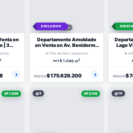
EXCLUSIVO
OFERT
Venta en
Departamento Amoblado
Departa
 | 3
en Venta en Av. Benidorm |
Lago Vi
s
1 Dormitorio
⌖
⌖
araíso
Viña del Mar, Valparaíso
Viñ
2
2
🛏️
🚿
📐
1
1
60 m
88
$ 175.629.200
$ 
PRECIO
PRECIO
▧
5
▧
10
UF 1.029
UF 2.155