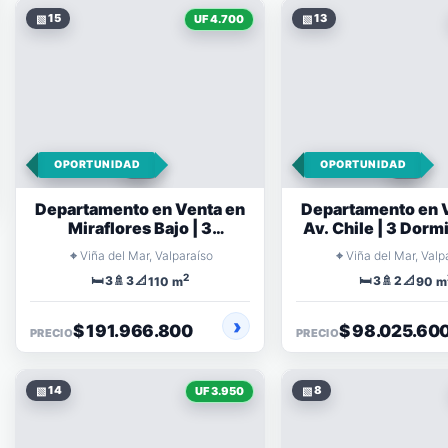
▧
15
▧
13
UF 4.700
OPORTUNIDAD
OPORTUNIDAD
Departamento en Venta en
Departamento en 
Miraflores Bajo | 3
Av. Chile | 3 Dormi
Dormitorios Vista al Mar
Estacionamie
⌖
⌖
Viña del Mar, Valparaíso
Viña del Mar, Valp
2
🛏️
🚿
📐
🛏️
🚿
📐
3
3
3
2
110 m
90 m
$ 191.966.800
$ 98.025.60
PRECIO
PRECIO
▧
14
▧
8
UF 3.950