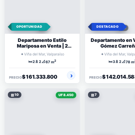
OPORTUNIDAD
DESTACADO
Departamento Estilo
Departamento en 
Mariposa en Venta | 2
Gómez Carreño
Dormitorios y 2
Dormitorio
⌖
⌖
Viña del Mar, Valparaíso
Viña del Mar, Valp
estacionamientos
2
🛏️
🚿
📐
🛏️
🚿
📐
2
2
3
2
67 m
78 m
$ 161.333.800
$ 142.014.5
PRECIO
PRECIO
▧
10
▧
7
UF 8.450