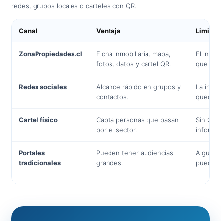
redes, grupos locales o carteles con QR.
Canal
Ventaja
Limitac
ZonaPropiedades.cl
Ficha inmobiliaria, mapa,
El inven
fotos, datos y cartel QR.
que más
Redes sociales
Alcance rápido en grupos y
La info
contactos.
queda d
Cartel físico
Capta personas que pasan
Sin QR,
por el sector.
informac
Portales
Pueden tener audiencias
Algunos
tradicionales
grandes.
pueden 