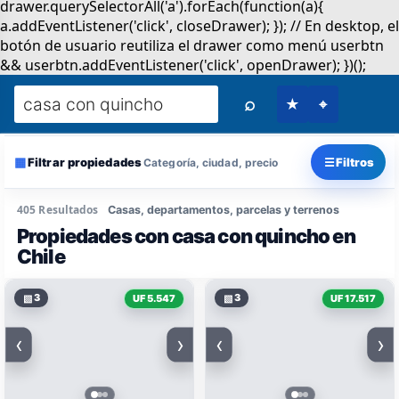
⌕
★
⌖
▦
☰
Filtrar propiedades
Filtros
Categoría, ciudad, precio
405 Resultados
Casas, departamentos, parcelas y terrenos
Propiedades con casa con quincho en
Chile
▧
3
▧
3
UF 5.547
UF 17.517
‹
›
‹
›