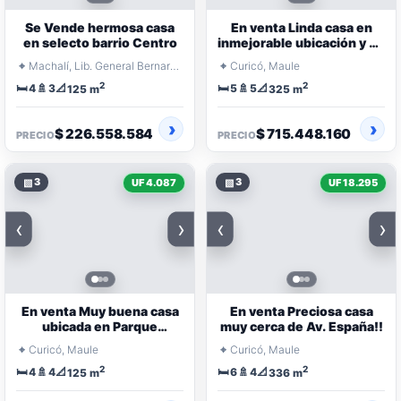
Se Vende hermosa casa
En venta Linda casa en
en selecto barrio Centro
inmejorable ubicación y en
Condominio
⌖
⌖
Machalí, Lib. General Bernardo O'Higgins
Curicó, Maule
2
2
🛏️
🚿
📐
🛏️
🚿
📐
4
3
5
5
125 m
325 m
$ 226.558.584
$ 715.448.160
PRECIO
PRECIO
▧
3
▧
3
UF 4.087
UF 18.295
‹
›
‹
›
En venta Muy buena casa
En venta Preciosa casa
ubicada en Parque
muy cerca de Av. España!!
Zapallar
⌖
⌖
Curicó, Maule
Curicó, Maule
2
2
🛏️
🚿
📐
🛏️
🚿
📐
4
4
6
4
125 m
336 m