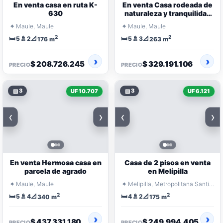
En venta casa en ruta K-
En venta Casa rodeada de
630
naturaleza y tranquilidad
con programa
⌖
⌖
Maule, Maule
Maule, Maule
arquitectónico
2
2
🛏️
🚿
📐
🛏️
🚿
📐
5
2
5
3
176 m
263 m
$ 208.726.245
$ 329.191.106
PRECIO
PRECIO
▧
3
▧
3
UF 10.707
UF 6.121
‹
›
‹
›
En venta Hermosa casa en
Casa de 2 pisos en venta
parcela de agrado
en Melipilla
⌖
⌖
Maule, Maule
Melipilla, Metropolitana Santiago
2
2
🛏️
🚿
📐
🛏️
🚿
📐
5
4
4
2
340 m
175 m
$ 437.331.180
$ 249.994.405
PRECIO
PRECIO