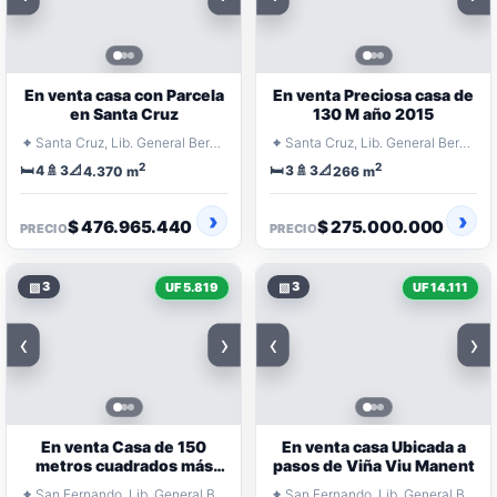
En venta casa con Parcela
En venta Preciosa casa de
en Santa Cruz
130 M año 2015
⌖
⌖
Santa Cruz, Lib. General Bernardo O'Higgins
Santa Cruz, Lib. General Bernardo O'Higgins
2
2
🛏️
🚿
📐
🛏️
🚿
📐
4
3
3
3
4.370 m
266 m
$ 476.965.440
$ 275.000.000
PRECIO
PRECIO
▧
3
▧
3
UF 5.819
UF 14.111
‹
›
‹
›
En venta Casa de 150
En venta casa Ubicada a
metros cuadrados más
pasos de Viña Viu Manent
quincho y terrazas
⌖
⌖
San Fernando, Lib. General Bernardo O'Higgins
San Fernando, Lib. General Bernardo O'Higgins