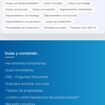
Casas con estacionamiento
Casas con patio
Casas con bodega
Casas con piscina
Casas con quincho
Departamentos amoblados
Departamentos con bodega
Departamentos con piscina
Departamentos con gimnasio
Casas en condominio
Propiedades en condominio
Parcelas con casa
Parcelas de 5.000 m²
Guías y contenido
Herramientas inmobiliarias
›
Guías inmobiliarias
›
FAQ - Preguntas frecuentes
›
Guía para arrendar una casa
›
Tasador de propiedades
›
¿Cuánto crédito hipotecario me podrían prestar?
›
Necesito corredora
›