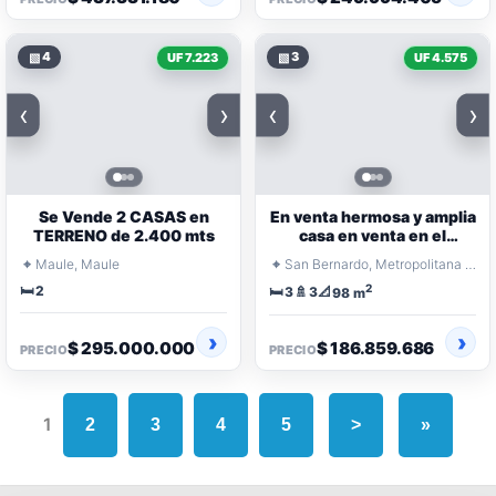
▧
4
▧
3
UF 7.223
UF 4.575
‹
›
‹
›
Se Vende 2 CASAS en
En venta hermosa y amplia
TERRENO de 2.400 mts
casa en venta en el
exclusivo Condominio
⌖
⌖
Maule, Maule
San Bernardo, Metropolitana Santiago
Lomas de Nos
🛏️
2
2
🛏️
🚿
📐
3
3
98 m
$ 295.000.000
$ 186.859.686
PRECIO
PRECIO
1
2
3
4
5
>
»