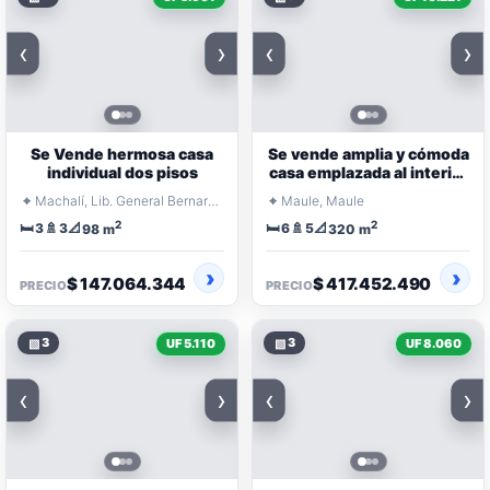
‹
›
‹
›
Se Vende hermosa casa
Se vende amplia y cómoda
individual dos pisos
casa emplazada al interior
del loteo San Luis
⌖
⌖
Machalí, Lib. General Bernardo O'Higgins
Maule, Maule
2
2
🛏️
🚿
📐
🛏️
🚿
📐
3
3
6
5
98 m
320 m
$ 147.064.344
$ 417.452.490
PRECIO
PRECIO
▧
3
▧
3
UF 5.110
UF 8.060
‹
›
‹
›