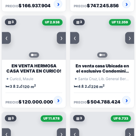
$ 166.937.904
$ 747.245.856
PRECIO
PRECIO
▧
3
▧
3
UF 2.938
UF 12.359
‹
›
‹
›
EN VENTA HERMOSA
En venta casa Ubicada en
CASA VENTA EN CURICO!
el exclusivo Condominio
Pircas de Apalta
⌖
⌖
Curicó, Maule
Santa Cruz, Lib. General Bernardo O'Higgins
2
2
🛏️
🚿
📐
🛏️
🚿
📐
3
2
4
2
120 m
226 m
$ 120.000.000
$ 504.788.424
PRECIO
PRECIO
▧
3
▧
3
UF 11.678
UF 6.733
‹
›
‹
›