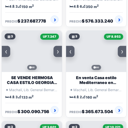
2
2
🛏️
🚿
📐
🛏️
🚿
📐
4
3
4
6
150 m
350 m
$ 237.687.778
$ 576.333.240
PRECIO
PRECIO
▧
3
▧
3
UF 7.347
UF 8.953
‹
›
‹
›
SE VENDE HERMOSA
En venta Casa estilo
CASA ESTILO GEORGIAN
Mediterraneo en
EN CONDOMINIO SANTA
Condominio Nogales de
⌖
⌖
Machalí, Lib. General Bernardo O'Higgins
Machalí, Lib. General Bernardo O'Higgins
AURORA, MACHALI
Machali
2
2
🛏️
🚿
📐
🛏️
🚿
📐
4
3
4
2
133 m
160 m
$ 300.090.756
$ 365.673.504
PRECIO
PRECIO
▧
3
▧
3
UF 3.601
UF 10.221