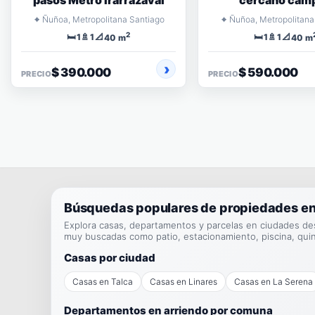
pasos Metro Irarrázaval
cercano cam
⌖
⌖
Ñuñoa, Metropolitana Santiago
Ñuñoa, Metropolitana
2
🛏️
🚿
📐
🛏️
🚿
📐
1
1
1
1
40 m
40 m
$ 390.000
$ 590.000
PRECIO
PRECIO
Búsquedas populares de propiedades en
Explora casas, departamentos y parcelas en ciudades de
muy buscadas como patio, estacionamiento, piscina, qui
Casas por ciudad
Casas en Talca
Casas en Linares
Casas en La Serena
Departamentos en arriendo por comuna