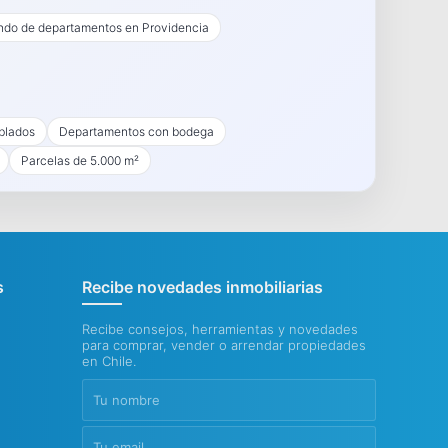
endo de departamentos en Providencia
blados
Departamentos con bodega
Parcelas de 5.000 m²
s
Recibe novedades inmobiliarias
Recibe consejos, herramientas y novedades
para comprar, vender o arrendar propiedades
en Chile.