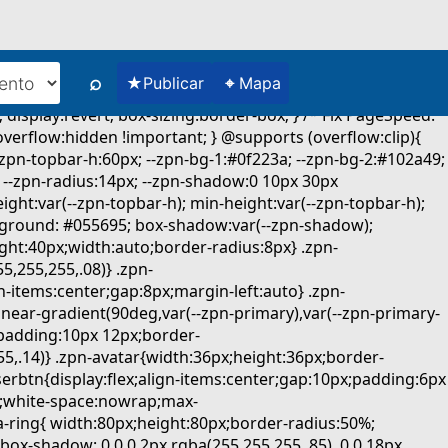
⌕
★
⌖
Publicar
Mapa