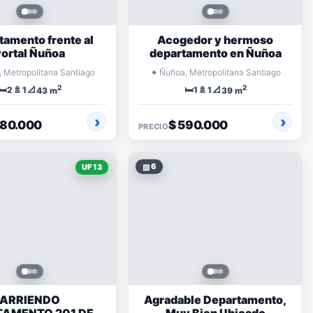
tamento frente al
Acogedor y hermoso
ortal Ñuñoa
departamento en Ñuñoa
⌖
 Metropolitana Santiago
Ñuñoa, Metropolitana Santiago
2
2
🛏️
🚿
📐
🛏️
🚿
📐
2
1
1
1
43 m
39 m
580.000
$ 590.000
PRECIO
▧
6
UF 13
ARRIENDO
Agradable Departamento,