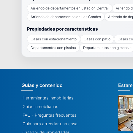
Arriendo de departamentos en Estación Central
Arriendo 
Arriendo de departamentos en Las Condes
Arriendo de de
Propiedades por características
Casas con estacionamiento
Casas con patio
Casas co
Departamentos con piscina
Departamentos con gimnasio
Guías y contenido
Estamo
Herramientas inmobiliarias
›
Guías inmobiliarias
›
FAQ - Preguntas frecuentes
›
Guía para arrendar una casa
›
Tasador de propiedades
›