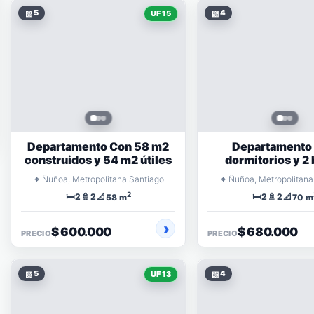
▧
5
▧
4
UF 15
Departamento Con 58 m2
Departamento 
construidos y 54 m2 útiles
dormitorios y 2
⌖
⌖
Ñuñoa, Metropolitana Santiago
Ñuñoa, Metropolitana
2
🛏️
🚿
📐
🛏️
🚿
📐
2
2
2
2
58 m
70 m
$ 600.000
$ 680.000
PRECIO
PRECIO
▧
5
▧
4
UF 13