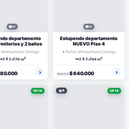
ndo departamento
Estupendo departamento
rmitorios y 2 baños
NUEVO Piso 4
⌖
 Metropolitana Santiago
Ñuñoa, Metropolitana Santiago
2
2
🛏️
🚿
📐
🛏️
🚿
📐
2
2
2
2
70 m
64 m
680.000
$ 640.000
PRECIO
▧
6
UF 14
UF 14