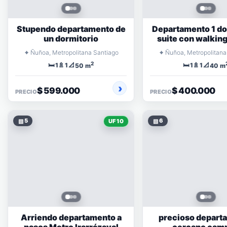
Stupendo departamento de
Departamento 1 do
un dormitorio
suite con walking
⌖
⌖
Ñuñoa, Metropolitana Santiago
Ñuñoa, Metropolitana
2
🛏️
🚿
📐
🛏️
🚿
📐
1
1
1
1
50 m
40 m
$ 599.000
$ 400.000
PRECIO
PRECIO
▧
5
▧
6
UF 10
Arriendo departamento a
precioso depart