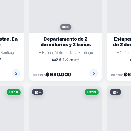
stac. En
Departamento de 2
Estupe
o
dormitorios y 2 baños
de 2 do
⌖
⌖
 Santiago
Ñuñoa, Metropolitana Santiago
Ñuñoa,
2
2
🛏️
🚿
📐
2
2
70 m
$ 680.000
$ 
PRECIO
PRECIO
▧
5
▧
5
UF 10
UF 13