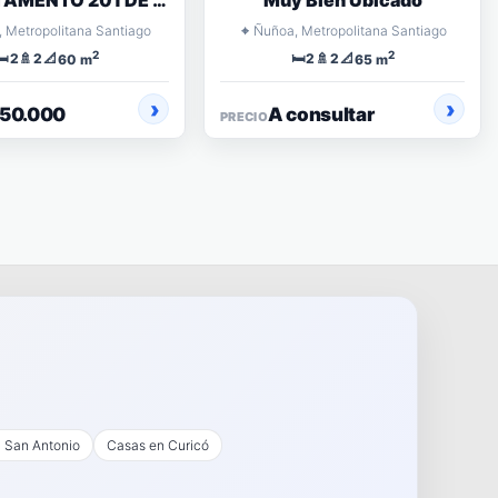
AMENTO 201 DE 2
Muy Bien Ubicado
ORMITORIOS
⌖
 Metropolitana Santiago
Ñuñoa, Metropolitana Santiago
2
2
️
🚿
📐
🛏️
🚿
📐
2
2
2
2
60 m
65 m
550.000
A consultar
PRECIO
 San Antonio
Casas en Curicó