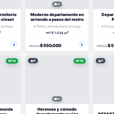
rmitorio
Moderno departamento en
Depar
 closet
arriendo a pasos del metro
P
⌖
⌖
 Santiago
Ñuñoa, Metropolitana Santiago
Ñuñoa,
2
2
🛏️
🚿
📐
1
1
35 m
$ 550.000
$ 
PRECIO
PRECIO
▧
6
▧
5
UF 14
UF 32
amento
Hermoso y cómodo