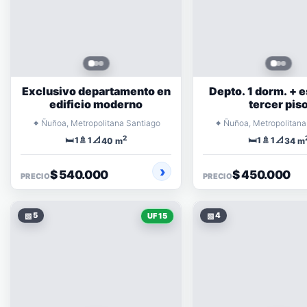
Exclusivo departamento en
Depto. 1 dorm. + e
edificio moderno
tercer pis
⌖
⌖
Ñuñoa, Metropolitana Santiago
Ñuñoa, Metropolitana
2
🛏️
🚿
📐
🛏️
🚿
📐
1
1
1
1
40 m
34 m
$ 540.000
$ 450.000
PRECIO
PRECIO
▧
5
▧
4
UF 15