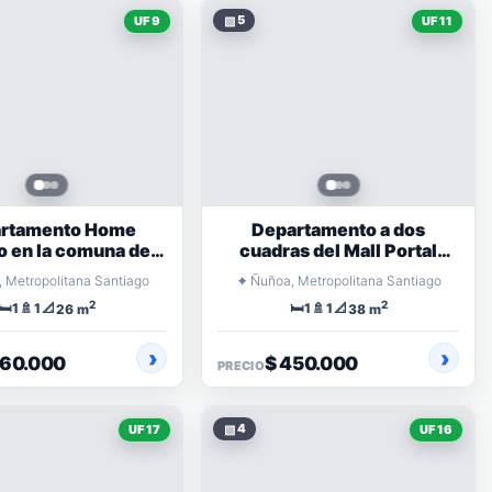
▧
5
UF 9
UF 11
rtamento Home
Departamento a dos
o en la comuna de
cuadras del Mall Portal
Ñuñoa
Ñuñoa
⌖
 Metropolitana Santiago
Ñuñoa, Metropolitana Santiago
2
2
🛏️
🚿
📐
🛏️
🚿
📐
1
1
1
1
26 m
38 m
360.000
$ 450.000
PRECIO
▧
4
UF 17
UF 16