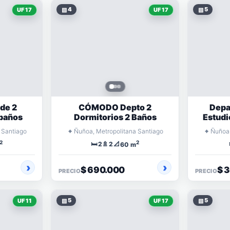
▧
4
▧
5
UF 17
UF 17
de 2
CÓMODO Depto 2
Depa
 baños
Dormitorios 2 Baños
Estudi
⌖
⌖
 Santiago
Ñuñoa, Metropolitana Santiago
Ñuñoa,
2
2
🛏️
🚿
📐
2
2
60 m
$ 690.000
$ 
PRECIO
PRECIO
▧
5
▧
5
UF 11
UF 17