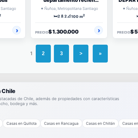
pus
departamento recién
DEPART
remodelado
D
⌖
⌖
 Santiago
Ñuñoa, Metropolitana Santiago
Ñuñoa,
2
2
🛏️
🚿
📐

2
2
100 m
$ 1.300.000
$ 
PRECIO
PRECIO
1
2
3
>
»
 Chile
stacadas de Chile, además de propiedades con características
ncho, bodega y más.
Casas en Quillota
Casas en Rancagua
Casas en Chillán
Casas en