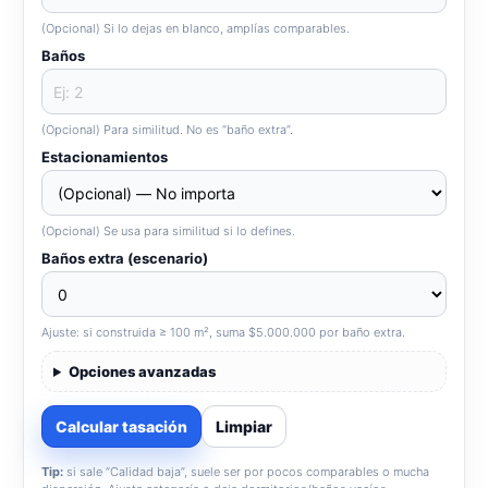
(Opcional) Si lo dejas en blanco, amplías comparables.
Baños
(Opcional) Para similitud. No es “baño extra”.
Estacionamientos
(Opcional) Se usa para similitud si lo defines.
Baños extra (escenario)
Ajuste: si construida ≥ 100 m², suma $5.000.000 por baño extra.
Opciones avanzadas
Calcular tasación
Limpiar
Tip:
si sale “Calidad baja”, suele ser por pocos comparables o mucha