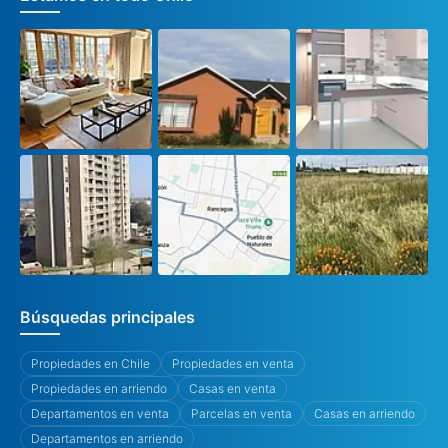
Búsquedas principales
Propiedades en Chile
Propiedades en venta
Propiedades en arriendo
Casas en venta
Departamentos en venta
Parcelas en venta
Casas en arriendo
Departamentos en arriendo