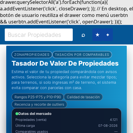
⌕
★
⌖
ZONAPROPIEDADES
TASACIÓN POR COMPARABLES
Tasador De Valor De Propiedades
Estima el valor de tu propiedad comparándola con avisos
activos. Selecciona la categoría para evitar mezclar tipos;
para terrenos, si solo ingresas m² de terreno, el sistema
evita comparar con parcelas con casa.
Rangos P25–P75 y P10–P90
Calidad de tasación
Recencia y recorte de outliers
Datos del mercado
Propiedades (venta)
4.121
Última carga
07-08-2026
Comparables usados
—