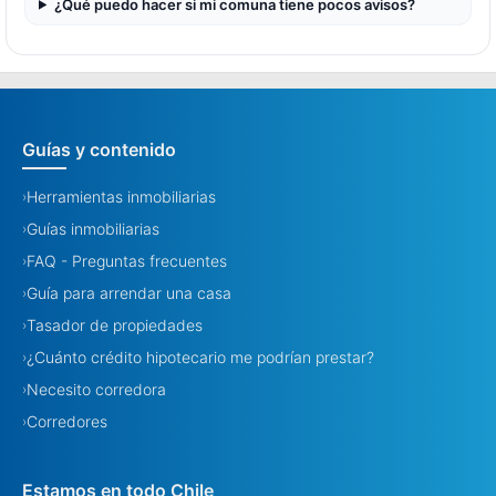
¿Qué puedo hacer si mi comuna tiene pocos avisos?
Guías y contenido
Herramientas inmobiliarias
›
Guías inmobiliarias
›
FAQ - Preguntas frecuentes
›
Guía para arrendar una casa
›
Tasador de propiedades
›
¿Cuánto crédito hipotecario me podrían prestar?
›
Necesito corredora
›
Corredores
›
Estamos en todo Chile