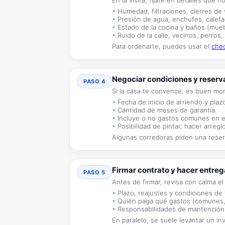
En la visita, fíjate en detalles que 
Humedad, filtraciones, cierres de
Presión de agua, enchufes, calefac
Estado de la cocina y baños (muebl
Ruido de la calle, vecinos, perros,
Para ordenarte, puedes usar el
chec
Negociar condiciones y reserv
PASO 4
Si la casa te convence, es buen mo
Fecha de inicio de arriendo y plaz
Cantidad de meses de garantía.
Incluye o no gastos comunes en e
Posibilidad de pintar, hacer arregl
Algunas corredoras piden una rese
Firmar contrato y hacer entreg
PASO 5
Antes de firmar, revisa con calma el
Plazo, reajustes y condiciones de 
Quién paga qué gastos (comunes, 
Responsabilidades de mantención 
En paralelo, se suele levantar un in