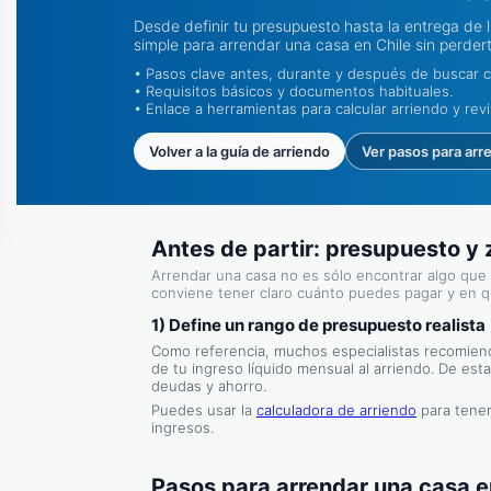
Desde definir tu presupuesto hasta la entrega de l
simple para arrendar una casa en Chile sin perdert
Pasos clave antes, durante y después de buscar c
Requisitos básicos y documentos habituales.
Enlace a herramientas para calcular arriendo y revi
Volver a la guía de arriendo
Ver pasos para arr
Antes de partir: presupuesto y 
Arrendar una casa no es sólo encontrar algo que te
conviene tener claro cuánto puedes pagar y en qu
1) Define un rango de presupuesto realista
Como referencia, muchos especialistas recomien
de tu ingreso líquido mensual al arriendo. De es
deudas y ahorro.
Puedes usar la
calculadora de arriendo
para tener
ingresos.
Pasos para arrendar una casa e