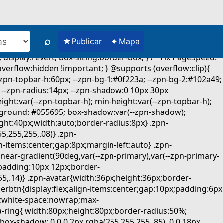
⌕
★
⌖
Publicar
Mapa