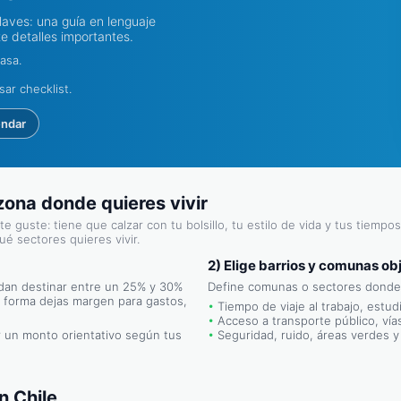
laves: una guía en lenguaje
e detalles importantes.
asa.
sar checklist.
endar
zona donde quieres vivir
 guste: tiene que calzar con tu bolsillo, tu estilo de vida y tus tiempos
é sectores quieres vivir.
2) Elige barrios y comunas ob
dan destinar entre un 25% y 30%
Define comunas o sectores donde t
ta forma dejas margen para gastos,
Tiempo de viaje al trabajo, estud
Acceso a transporte público, vías
 un monto orientativo según tus
Seguridad, ruido, áreas verdes 
n Chile