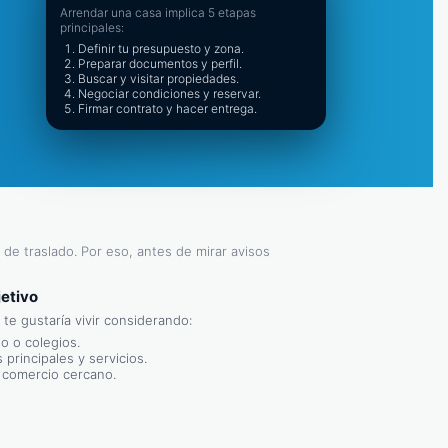
Arrendar una casa implica 5 etapas
principales:
Definir tu presupuesto y zona.
Preparar documentos y perfil.
Buscar y visitar propiedades.
Negociar condiciones y reservar.
Firmar contrato y hacer entrega.
 de traslado. Por eso, antes de mirar avisos
jetivo
e gustaría vivir considerando:
io o colegios.
 principales y servicios.
y comercio cercano.