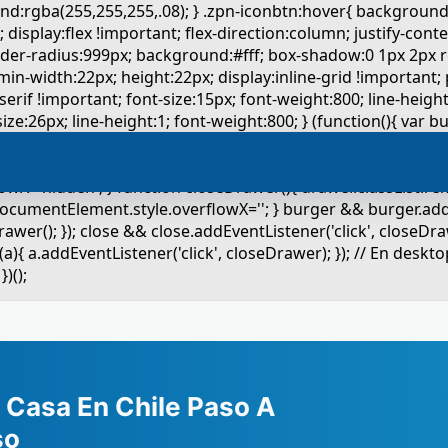
 Casa En Chile Paso A
so