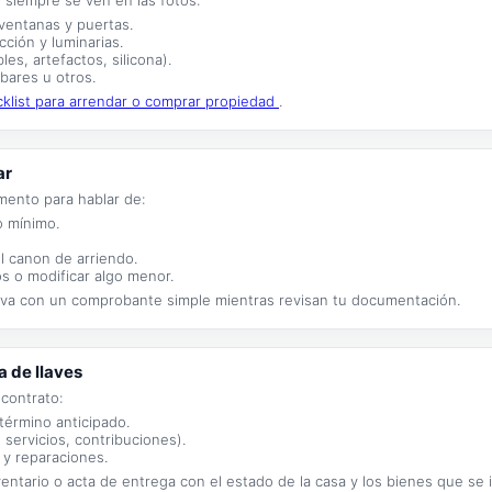
no siempre se ven en las fotos:
 ventanas y puertas.
ción y luminarias.
es, artefactos, silicona).
 bares u otros.
klist para arrendar o comprar propiedad
.
ar
mento para hablar de:
o mínimo.
l canon de arriendo.
os o modificar algo menor.
rva con un comprobante simple mientras revisan tu documentación.
a de llaves
 contrato:
término anticipado.
servicios, contribuciones).
y reparaciones.
ventario o acta de entrega con el estado de la casa y los bienes que se 