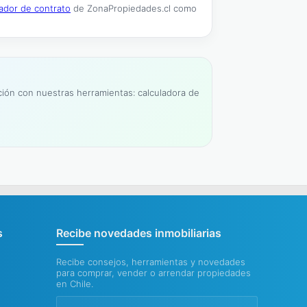
ador de contrato
de ZonaPropiedades.cl como
ación con nuestras herramientas: calculadora de
s
Recibe novedades inmobiliarias
Recibe consejos, herramientas y novedades
para comprar, vender o arrendar propiedades
en Chile.