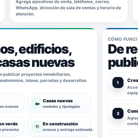
Agrega ejecutivos de venta, teléfonos, correo,
WhatsApp, dirección de sala de ventas y horario de
atención.
CÓMO FUNC
s, edificios,
De re
 casas nuevas
publ
 publicar proyectos inmobiliarios,
Crea
ndominios, loteos, parcelas y desarrollos
Acced
equip
Casas nuevas
🏡
os nuevos
modelos y tipologías
Comp
Agreg
en verde
En construcción
conta
🏗️
o preventa
avance y entrega estimada