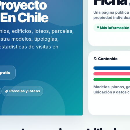
Proyecto
 En Chile
Una página pública 
propiedad individua
↗ Más información
os, edificios, loteos, parcelas,
tra modelos, tipologías,
stadísticas de visitas en
📁 Contenido
gratis
Modelos, planos, ga
🌿 Parcelas y loteos
ubicación y datos 