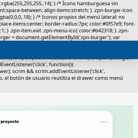
l proyecto
•••