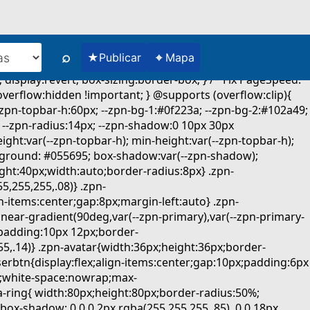
⌕
★
⌖
Publicar
Mapa