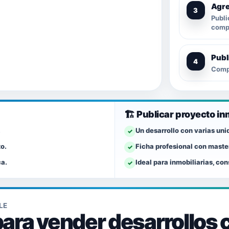
Agre
Publi
compr
Publ
Compa
🏗️ Publicar proyecto in
.
Un desarrollo con varias uni
✓
to.
Ficha profesional con master
✓
ca.
Ideal para inmobiliarias, co
✓
LE
l para vender desarrollo