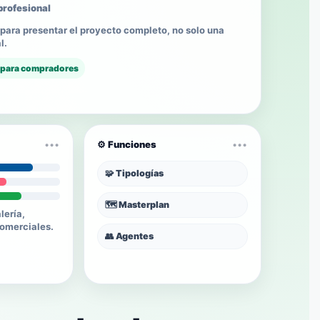
profesional
para presentar el proyecto completo, no solo una
l.
 para compradores
•••
⚙️ Funciones
•••
🧩 Tipologías
🗺️ Masterplan
lería,
comerciales.
👥 Agentes