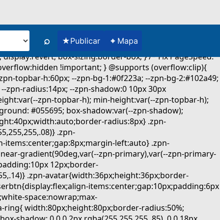
⌕
★
⌖
Publicar
Mapa