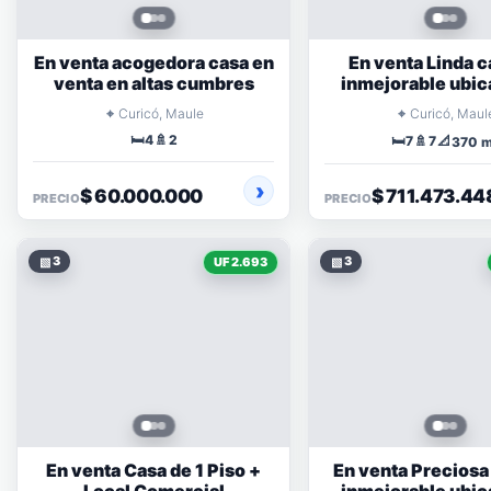
En venta acogedora casa en
En venta Linda c
venta en altas cumbres
inmejorable ubic
condominio ce
⌖
⌖
Curicó, Maule
Curicó, Maul
🛏️
🚿
4
2
🛏️
🚿
📐
7
7
370 
$ 60.000.000
$ 711.473.44
PRECIO
PRECIO
▧
3
▧
3
UF 2.693
En venta Casa de 1 Piso +
En venta Preciosa