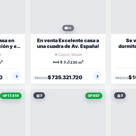
asa en
En venta Excelente casa a
Se 
ión y en
una cuadra de Av. España!
dormito
o
com
⌖
e
Curicó, Maule
2
2
🛏️
🚿
📐
4
3
m
235 m
0
$ 735.321.720
$ 
PRECIO
PRECIO
▧
3
▧
3
UF 17.419
UF 857