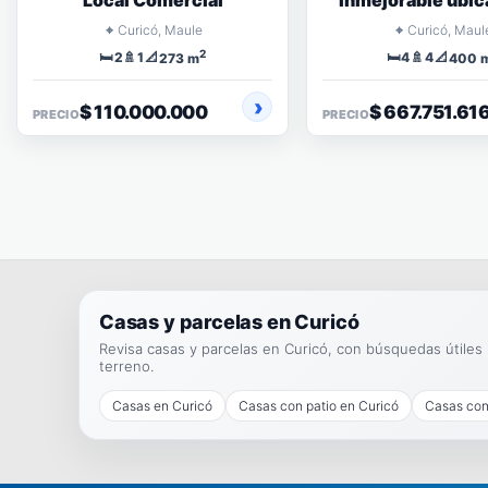
Local Comercial
inmejorable ubic
⌖
⌖
Curicó, Maule
Curicó, Maul
2
🛏️
🚿
📐
🛏️
🚿
📐
2
1
4
4
273 m
400 
$ 110.000.000
$ 667.751.61
PRECIO
PRECIO
Casas y parcelas en Curicó
Revisa casas y parcelas en Curicó, con búsquedas útiles
terreno.
Casas en Curicó
Casas con patio en Curicó
Casas con