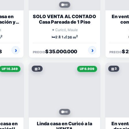
asa en
SOLO VENTA AL CONTADO
En vent
ación y
Casa Pareada de 1 Piso
com
rrado
⌖
e
Curicó, Maule
2
2
🛏️
🚿
📐
2
1
m
36 m
8
$ 35.000.000
$ 
PRECIO
PRECIO
▧
3
▧
3
UF 16.349
UF 6.909
 casa en
Linda casa en Curicó a la
En vent