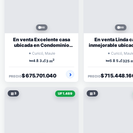
En venta Excelente casa
En venta Linda c
ubicada en Condominio
inmejorable ubicac
Raíces de Zapallar
Condomini
⌖
⌖
Curicó, Maule
Curicó, Maul
2
🛏️
🚿
📐
🛏️
🚿
📐
4
3
5
5
3 m
325 
$ 675.701.040
$ 715.448.16
PRECIO
PRECIO
▧
3
▧
3
UF 1.469