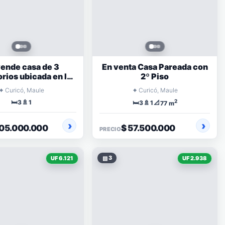
vende casa de 3
En venta Casa Pareada con
rios ubicada en la
2º Piso
una de Curicó
⌖
⌖
Curicó, Maule
Curicó, Maule
🛏️
🚿
2
3
1
🛏️
🚿
📐
3
1
77 m
105.000.000
$ 57.500.000
PRECIO
▧
3
UF 6.121
UF 2.938