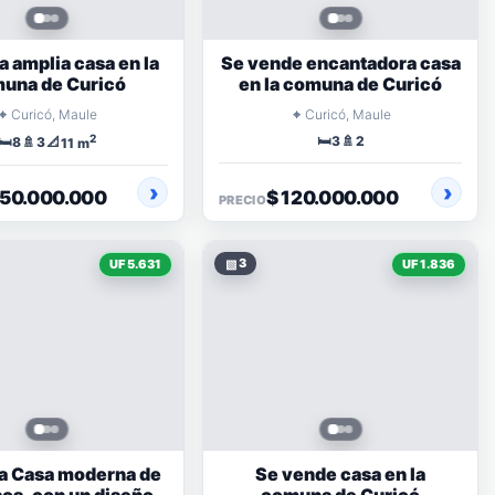
a amplia casa en la
Se vende encantadora casa
una de Curicó
en la comuna de Curicó
⌖
⌖
Curicó, Maule
Curicó, Maule
2
🛏️
🚿
🛏️
🚿
📐
3
2
8
3
11 m
250.000.000
$ 120.000.000
PRECIO
▧
3
UF 5.631
UF 1.836
a Casa moderna de
Se vende casa en la