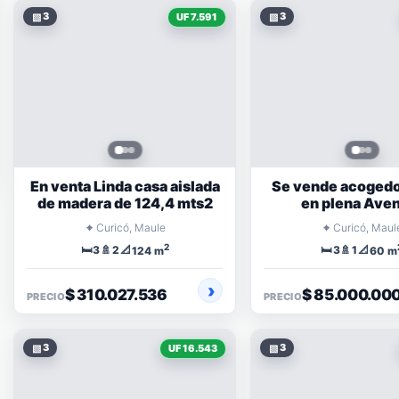
▧
3
▧
3
UF 7.591
En venta Linda casa aislada
Se vende acogedo
de madera de 124,4 mts2
en plena Ave
Alessandr
⌖
⌖
Curicó, Maule
Curicó, Maul
2
🛏️
🚿
📐
🛏️
🚿
📐
3
2
3
1
124 m
60 m
$ 310.027.536
$ 85.000.00
PRECIO
PRECIO
▧
3
▧
3
UF 16.543