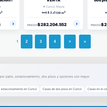
ación!!
VENTA
dos pi
ún
⌖
e
Curicó, Maule
2
2
🛏️
🚿
📐

4
2
m
139 m
6
$ 282.204.552
$ 
PRECIO
PRECIO
1
2
3
4
>
»
 por patio, estacionamiento, dos pisos y opciones con mayor
 estacionamiento en Curicó
Casas de dos pisos en Curicó
Casas en el ce