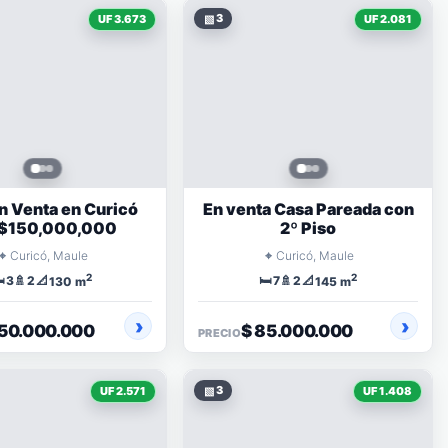
▧
3
UF 3.673
UF 2.081
n Venta en Curicó
En venta Casa Pareada con
 $150,000,000
2º Piso
⌖
⌖
Curicó, Maule
Curicó, Maule
2
2
️
🚿
📐
🛏️
🚿
📐
3
2
7
2
130 m
145 m
150.000.000
$ 85.000.000
PRECIO
▧
3
UF 2.571
UF 1.408