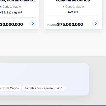
sos, con un diseño
comuna de Curicó
ico de 377 m
⌖
⌖
Curicó, Maule
Curicó, Maule
2
🛏️
🚿
️
🚿
📐
2
1
5
5
475 m
230.000.000
$ 75.000.000
PRECIO
ntro de Curicó
Parcelas con casa en Curicó