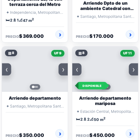
Arriendo Dpto de un
terraza cerca del Metro
ambiente Catedral con
⌖
Independencia, Metropolitana Santiago
Teatinos
⌖
Santiago, Metropolitana Santiago
2
🛏️
🚿
📐
2
1
47 m
$ 369.000
$ 170.000
PRECIO
PRECIO
▧
8
▧
8
UF 9
UF 11
‹
›
‹
›
DISPONIBLE
Arriendo departamento
Arriendo departamento
mariposa
⌖
Santiago, Metropolitana Santiago
⌖
Estación Central, Metropolitana Santiago
2
🛏️
🚿
📐
2
2
50 m
$ 350.000
$ 450.000
PRECIO
PRECIO