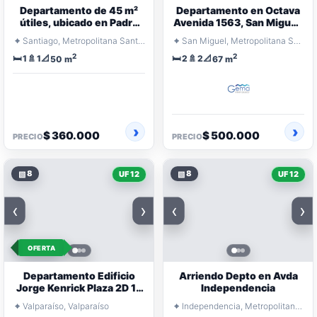
Departamento de 45 m²
Departamento en Octava
útiles, ubicado en Padre
Avenida 1563, San Miguel,
Miguel de Olivares 1405
con estacionamiento y
⌖
⌖
Santiago, Metropolitana Santiago
San Miguel, Metropolitana Santiago
bodega.
2
2
🛏️
🚿
📐
🛏️
🚿
📐
1
1
2
2
50 m
67 m
$ 360.000
$ 500.000
PRECIO
PRECIO
▧
8
▧
8
UF 12
UF 12
‹
›
‹
›
OFERTA
Departamento Edificio
Arriendo Depto en Avda
Jorge Kenrick Plaza 2D 1B
Independencia
estacionamiento techado
⌖
⌖
Valparaíso, Valparaíso
Independencia, Metropolitana Santiago