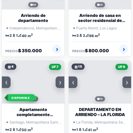
Arriendo de
Arriendo de casa en
departamento
sector residencial de
Puerto Montt
⌖
⌖
Independencia, Metropolitana Santiago
Puerto Montt, Los Lagos
2
2
🛏️
🚿
📐
🛏️
🚿
📐
2
1
3
2
40 m
98 m
$ 350.000
$ 800.000
PRECIO
PRECIO
▧
4
▧
15
UF 7
UF 9
‹
›
‹
›
DISPONIBLE
Apartamento
DEPARTAMENTO EN
completamente
ARRIENDO – LA FLORIDA
amueblado de dos
⌖
⌖
Santiago, Metropolitana Santiago
La Florida, Metropolitana Santiago
recámaras y un baño
2
2
🛏️
🚿
📐
🛏️
🚿
📐
2
1
1
1
50 m
41 m