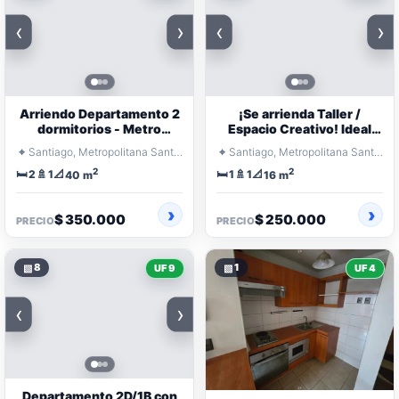
‹
›
‹
›
Arriendo Departamento 2
¡Se arrienda Taller /
dormitorios - Metro
Espacio Creativo! Ideal
Parque O'Higgins
Artistas y Emprendedores
⌖
⌖
Santiago, Metropolitana Santiago
Santiago, Metropolitana Santiago
2
2
🛏️
🚿
📐
🛏️
🚿
📐
2
1
1
1
40 m
16 m
$ 350.000
$ 250.000
PRECIO
PRECIO
▧
8
▧
1
UF 9
UF 4
‹
›
Departamento 2D/1B con