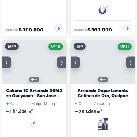
$ 300.000
$ 360.000
PRECIO
PRECIO
▧
10
▧
8
UF 10
UF 11
‹
›
‹
›
Cabaña 1D Arriendo 36M2
Arriendo Departamento
en Guayacán - San José de
Colinas de Oro, Quilpué
Maipo
⌖
⌖
San José de Maipo, Metropolitana Santiago
Quilpué, Valparaíso
2
2
🛏️
🚿
📐
🛏️
🚿
📐
1
1
3
1
36 m
65 m