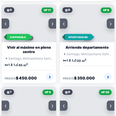
▧
8
▧
8
UF 11
UF 9
‹
›
‹
›
DISPONIBLE
OPORTUNIDAD
Vivir al máximo en pleno
Arriendo departamento
centro
⌖
Santiago, Metropolitana Santiago
⌖
Santiago, Metropolitana Santiago
2
🛏️
🚿
📐
1
1
30 m
2
🛏️
🚿
📐
1
1
45 m
$ 450.000
$ 350.000
PRECIO
PRECIO
▧
7
▧
8
UF 9
UF 20
‹
›
‹
›