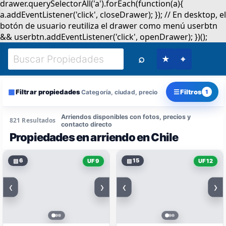
⌕
★
⌖
▦
☰
Filtrar propiedades
Filtros
Categoría, ciudad, precio
1
Arriendos disponibles con fotos, precios y
821 Resultados
contacto directo
Propiedades en arriendo en Chile
▧
6
▧
15
UF 9
UF 12
‹
›
‹
›