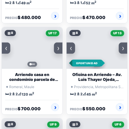
2
2
🛏️
🚿
📐
🛏️
🚿
📐
2
1
3
1
49 m
52 m
$ 480.000
$ 470.000
PRECIO
PRECIO
▧
8
▧
8
UF 17
UF 13
‹
›
‹
›
OPORTUNIDAD
Arriendo casa en
Oficina en Arriendo – Av.
condominio parcela de
Luis Thayer Ojeda,
agrado - Quilvo Alto -
Providencia
⌖
⌖
Romeral, Maule
Providencia, Metropolitana Santiago
Romeral
2
2
🛏️
🚿
📐
🛏️
🚿
📐
2
2
2
2
120 m
45 m
$ 700.000
$ 550.000
PRECIO
PRECIO
▧
8
▧
3
UF 9
UF 6