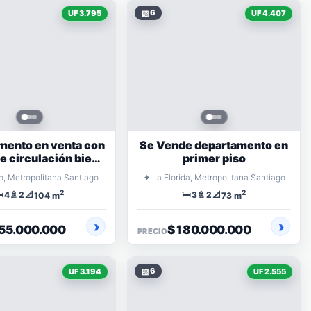
▧
6
UF 3.795
UF 4.407
mento en venta con
Se Vende departamento en
e circulación bien
primer piso
iluminadas
⌖
o, Metropolitana Santiago
La Florida, Metropolitana Santiago
2
2
️
🚿
📐
🛏️
🚿
📐
4
2
3
2
104 m
73 m
155.000.000
$ 180.000.000
PRECIO
▧
6
UF 3.194
UF 2.555