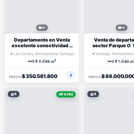
Departamento en Venta
Venta de depart
excelente conectividad y
sector Parque O´
cercanía a colegios,
⌖
⌖
Las Condes, Metropolitana Santiago
Santiago, Metropolitan
supermercado
2
🛏️
🚿
📐
🛏️
🚿
📐
3
3
2
1
95 m
40 m
$ 350.561.800
$ 86.000.00
PRECIO
PRECIO
▧
6
▧
6
UF 4.192