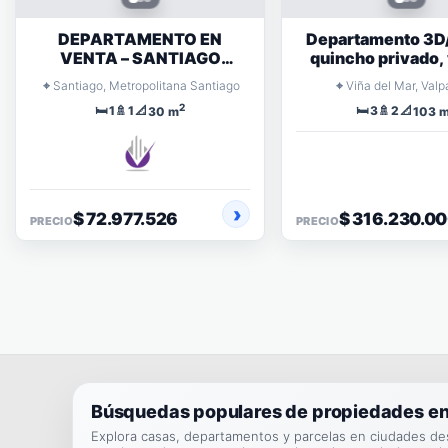
DEPARTAMENTO EN
Departamento 3D
VENTA – SANTIAGO
quincho privado, 
CENTRO
bosque y 
⌖
⌖
Santiago, Metropolitana Santiago
Viña del Mar, Valp
estacionamie
2
🛏️
🚿
📐
🛏️
🚿
📐
1
1
3
2
30 m
103 
$ 72.977.526
$ 316.230.0
PRECIO
PRECIO
Búsquedas populares de propiedades en
Explora casas, departamentos y parcelas en ciudades de