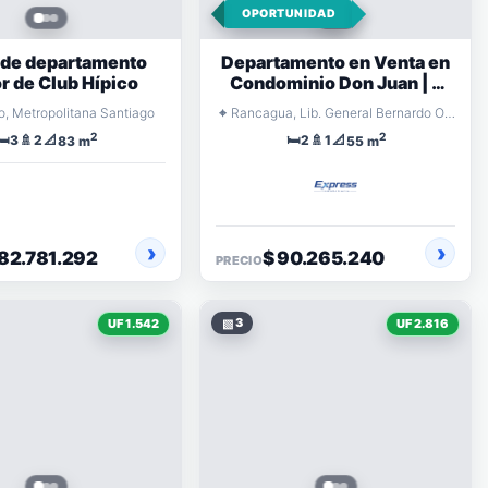
OPORTUNIDAD
 de departamento
Departamento en Venta en
r de Club Hípico
Condominio Don Juan | 2
Dormitorios y
⌖
o, Metropolitana Santiago
Rancagua, Lib. General Bernardo O'Higgins
Estacionamiento
2
2
🛏️
🚿
📐
🛏️
🚿
📐
3
2
2
1
83 m
55 m
182.781.292
$ 90.265.240
PRECIO
▧
3
UF 1.542
UF 2.816