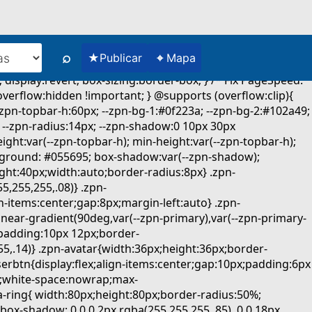
⌕
★
⌖
Publicar
Mapa