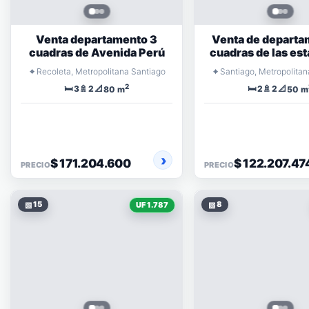
Venta departamento 3
Venta de departa
cuadras de Avenida Perú
cuadras de las es
de Metro Líne
⌖
⌖
Recoleta, Metropolitana Santiago
Santiago, Metropolitan
2
🛏️
🚿
📐
🛏️
🚿
📐
3
2
2
2
80 m
50 m
$ 171.204.600
$ 122.207.47
PRECIO
PRECIO
▧
15
▧
8
UF 1.787