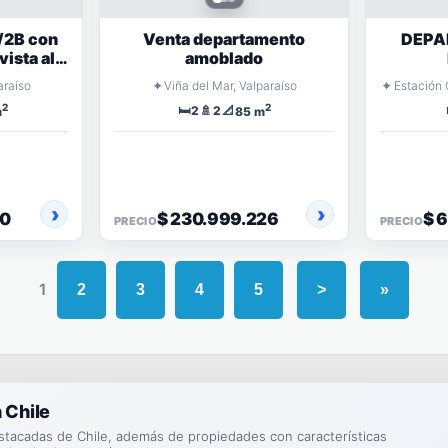
/2B con
Venta departamento
DEPA
vista al
amoblado
2
EST
⌖
⌖
araíso
Viña del Mar, Valparaíso
ntos
COMUN
2
2
🛏️
🚿
📐
2
2
m
85 m
00
$ 230.999.226
$ 
PRECIO
PRECIO
1
2
3
4
5
>
»
 Chile
stacadas de Chile, además de propiedades con características