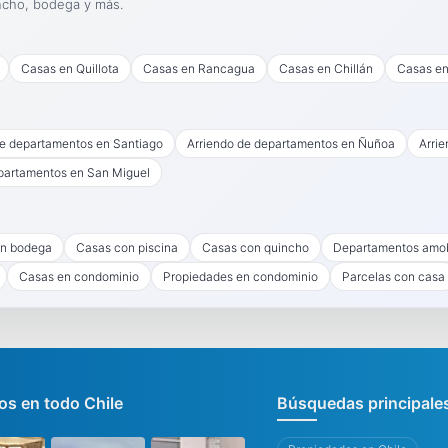
ncho, bodega y más.
Casas en Quillota
Casas en Rancagua
Casas en Chillán
Casas en
de departamentos en Santiago
Arriendo de departamentos en Ñuñoa
Arri
partamentos en San Miguel
n bodega
Casas con piscina
Casas con quincho
Departamentos amo
Casas en condominio
Propiedades en condominio
Parcelas con casa
s en todo Chile
Búsquedas principale