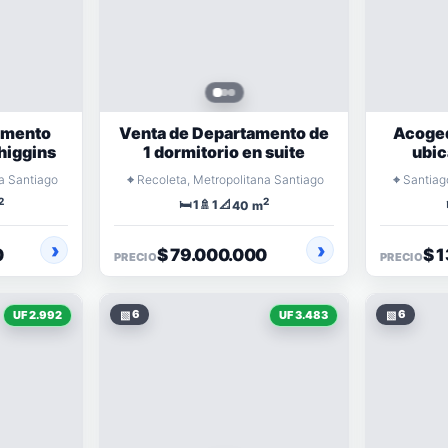
amento
Venta de Departamento de
Acoge
higgins
1 dormitorio en suite
ubic
histó
⌖
⌖
a Santiago
Recoleta, Metropolitana Santiago
Santiag
2
2
🛏️
🚿
📐
1
1
40 m
0
$ 79.000.000
$ 
PRECIO
PRECIO
▧
6
▧
6
UF 2.992
UF 3.483