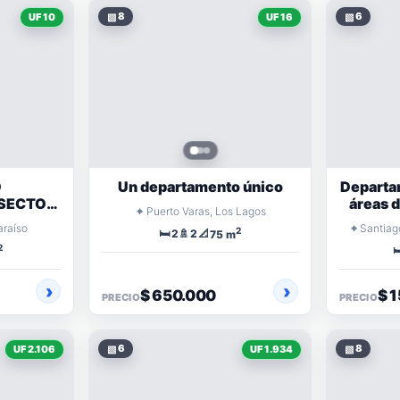
▧
8
▧
6
UF 10
UF 16
O
Un departamento único
Departa
SECTOR
áreas d
⌖
Puerto Varas, Los Lagos
EL MAR
⌖
araíso
Santiag
2
🛏️
🚿
📐
2
2
75 m
2

$ 650.000
$ 
PRECIO
PRECIO
▧
6
▧
8
UF 2.106
UF 1.934