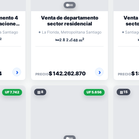
mento 4
Venta de departamento
Venta
taciones
sector residencial
secto
a 1
⌖
⌖
a Santiago
La Florida, Metropolitana Santiago
Santiag
2
2
🛏️
🚿
📐
2
2
48 m
4
$ 142.262.870
$ 
PRECIO
PRECIO
▧
8
▧
15
UF 7.742
UF 5.656