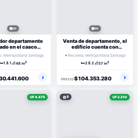
dor departamento
Venta de departamento, el
ado en el casco
edificio cuenta con
rico de Santiago
conserjería 24 hrs
⌖
o, Metropolitana Santiago
Recoleta, Metropolitana Santiago
centro
2
2
🛏️
🚿
📐
🛏️
🚿
📐
1
1
2
2
48 m
57 m
130.441.600
$ 104.353.280
PRECIO
▧
5
UF 4.475
UF 2.210