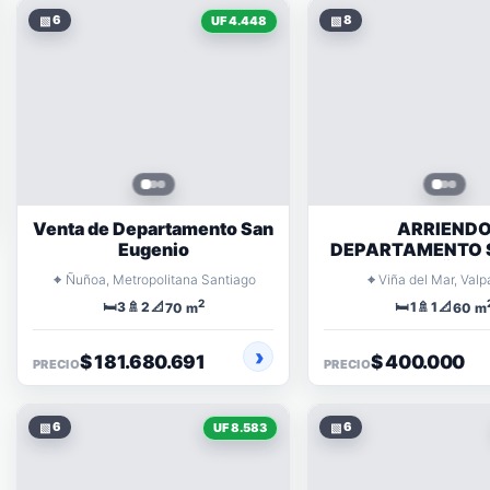
▧
6
▧
8
UF 4.448
Venta de Departamento San
ARRIEND
Eugenio
DEPARTAMENTO 
ORIENTE VIÑA D
⌖
⌖
Ñuñoa, Metropolitana Santiago
Viña del Mar, Valp
2
🛏️
🚿
📐
🛏️
🚿
📐
3
2
1
1
70 m
60 m
$ 181.680.691
$ 400.000
PRECIO
PRECIO
▧
6
▧
6
UF 8.583