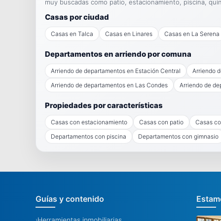
muy buscadas como patio, estacionamiento, piscina, qui
Casas por ciudad
Casas en Talca
Casas en Linares
Casas en La Serena
Departamentos en arriendo por comuna
Arriendo de departamentos en Estación Central
Arriendo 
Arriendo de departamentos en Las Condes
Arriendo de de
Propiedades por características
Casas con estacionamiento
Casas con patio
Casas co
Departamentos con piscina
Departamentos con gimnasio
Guías y contenido
Estamo
Herramientas inmobiliarias
›