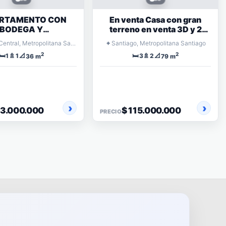
RTAMENTO CON
En venta Casa con gran
BODEGA Y
terreno en venta 3D y 2
ACIONAMIENTO
baños
⌖
Estación Central, Metropolitana Santiago
Santiago, Metropolitana Santiago
A DE SANTIAGO
2
2
🛏️
🚿
📐
🛏️
🚿
📐
1
1
3
2
36 m
79 m
63.000.000
$ 115.000.000
PRECIO