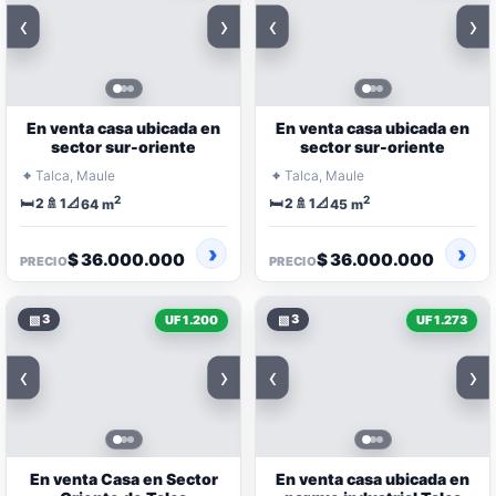
‹
›
‹
›
En venta casa ubicada en
En venta casa ubicada en
sector sur-oriente
sector sur-oriente
⌖
⌖
Talca, Maule
Talca, Maule
2
2
🛏️
🚿
📐
🛏️
🚿
📐
2
1
2
1
64 m
45 m
$ 36.000.000
$ 36.000.000
PRECIO
PRECIO
▧
3
▧
3
UF 1.200
UF 1.273
‹
›
‹
›
En venta Casa en Sector
En venta casa ubicada en