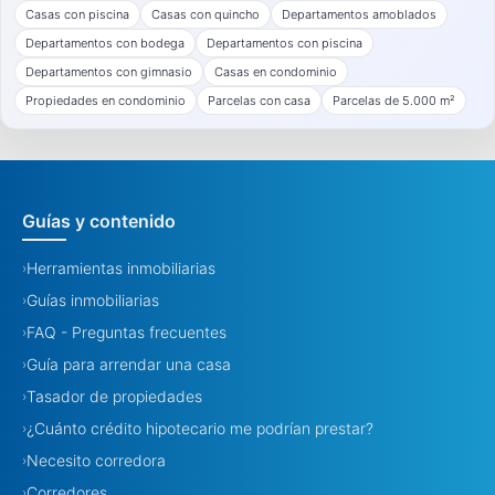
Casas con piscina
Casas con quincho
Departamentos amoblados
Departamentos con bodega
Departamentos con piscina
Departamentos con gimnasio
Casas en condominio
Propiedades en condominio
Parcelas con casa
Parcelas de 5.000 m²
Guías y contenido
Herramientas inmobiliarias
›
Guías inmobiliarias
›
FAQ - Preguntas frecuentes
›
Guía para arrendar una casa
›
Tasador de propiedades
›
¿Cuánto crédito hipotecario me podrían prestar?
›
Necesito corredora
›
Corredores
›