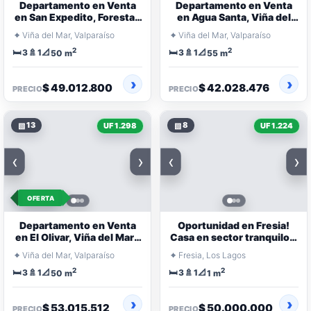
Departamento en Venta
Departamento en Venta
en San Expedito, Forestal,
en Agua Santa, Viña del
Viña del Mar
Mar | 3 Dormitorios en
⌖
⌖
Viña del Mar, Valparaíso
Viña del Mar, Valparaíso
Condominio
2
2
🛏️
🚿
📐
🛏️
🚿
📐
3
1
3
1
50 m
55 m
$ 49.012.800
$ 42.028.476
PRECIO
PRECIO
▧
13
▧
8
UF 1.298
UF 1.224
‹
›
‹
›
OFERTA
Departamento en Venta
Oportunidad en Fresia!
en El Olivar, Viña del Mar |
Casa en sector tranquilo y
3 Dormitorios |
familiar
⌖
⌖
Viña del Mar, Valparaíso
Fresia, Los Lagos
Remodelado
2
2
🛏️
🚿
📐
🛏️
🚿
📐
3
1
3
1
50 m
1 m
$ 53.015.512
$ 50.000.000
PRECIO
PRECIO