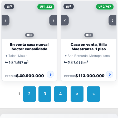
▧
3
▧
8
UF 1.222
UF 2.767
‹
›
‹
›
En venta casa nueva!
Casa en venta, Villa
Sector consolidado
Maestranza, 1 piso
⌖
⌖
Talca, Maule
San Bernardo, Metropolitana Santiago
2
2
🛏️
🚿
📐
🛏️
🚿
📐
3
1
3
1
57 m
55 m
$ 49.900.000
$ 113.000.000
PRECIO
PRECIO
1
2
3
4
>
»