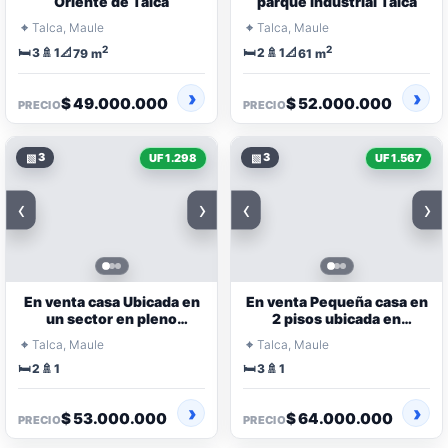
Oriente de Talca
parque industrial Talca
⌖
⌖
Talca, Maule
Talca, Maule
2
2
🛏️
🚿
📐
🛏️
🚿
📐
3
1
2
1
79 m
61 m
$ 49.000.000
$ 52.000.000
PRECIO
PRECIO
▧
3
▧
3
UF 1.298
UF 1.567
‹
›
‹
›
En venta casa Ubicada en
En venta Pequeña casa en
un sector en pleno
2 pisos ubicada en
crecimiento
Jardines del Este
⌖
⌖
Talca, Maule
Talca, Maule
🛏️
🚿
🛏️
🚿
2
1
3
1
$ 53.000.000
$ 64.000.000
PRECIO
PRECIO