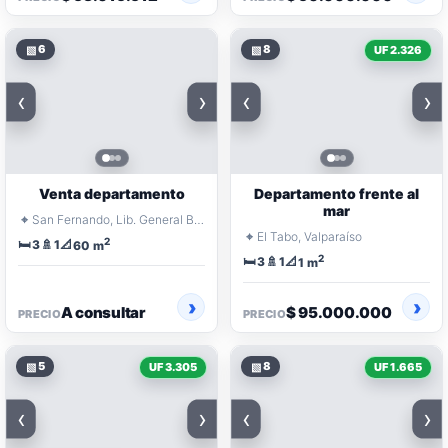
▧
6
▧
8
UF 2.326
‹
›
‹
›
Venta departamento
Departamento frente al
mar
⌖
San Fernando, Lib. General Bernardo O'Higgins
⌖
El Tabo, Valparaíso
2
🛏️
🚿
📐
3
1
60 m
2
🛏️
🚿
📐
3
1
1 m
A consultar
$ 95.000.000
PRECIO
PRECIO
▧
5
▧
8
UF 3.305
UF 1.665
‹
›
‹
›