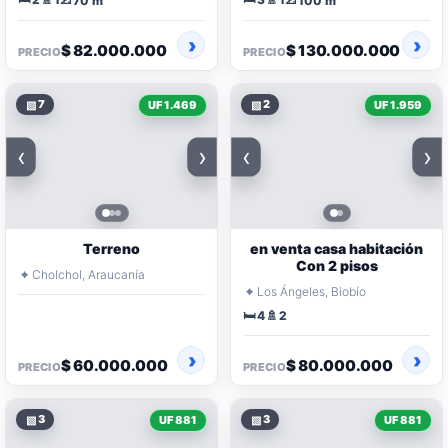
70 m
100 m
$ 82.000.000
$ 130.000.000
PRECIO
PRECIO
▧
7
▧
2
UF 1.469
UF 1.959
‹
›
‹
›
Terreno
en venta casa habitación
Con 2 pisos
⌖
Cholchol, Araucanía
⌖
Los Ángeles, Biobío
🛏️
🚿
4
2
$ 60.000.000
$ 80.000.000
PRECIO
PRECIO
▧
3
▧
3
UF 881
UF 881