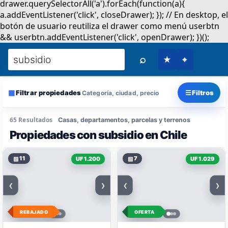
⌕
★
⌖
▦
☰
Filtrar propiedades
Filtros
Categoría, ciudad, precio
65 Resultados
Casas, departamentos, parcelas y terrenos
Propiedades con subsidio en Chile
▧
11
▧
7
UF 1.200
UF 1.029
‹
›
‹
›
REBAJADO
OFERTA