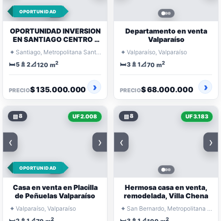
OPORTUNIDAD
OPORTUNIDAD INVERSION
Departamento en venta
EN SANTIAGO CENTRO -
Valparaíso
BARRIO UNIVERSITARIO
⌖
⌖
Santiago, Metropolitana Santiago
Valparaíso, Valparaíso
2
2
🛏️
🚿
📐
🛏️
🚿
📐
5
2
3
1
120 m
70 m
$ 135.000.000
$ 68.000.000
PRECIO
PRECIO
▧
8
▧
8
UF 2.008
UF 3.183
‹
›
‹
›
OPORTUNIDAD
Casa en venta en Placilla
Hermosa casa en venta,
de Peñuelas Valparaíso
remodelada, Villa Chena
⌖
⌖
Valparaíso, Valparaíso
San Bernardo, Metropolitana Santiago
2
2
🛏️
🚿
📐
🛏️
🚿
📐
2
1
3
1