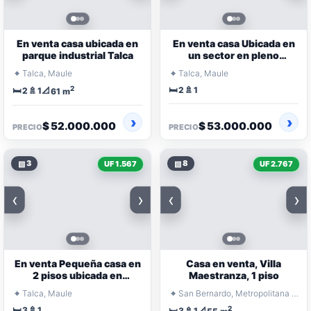
En venta casa ubicada en
En venta casa Ubicada en
parque industrial Talca
un sector en pleno
crecimiento
⌖
⌖
Talca, Maule
Talca, Maule
2
🛏️
🚿
🛏️
🚿
📐
2
1
2
1
61 m
$ 52.000.000
$ 53.000.000
PRECIO
PRECIO
▧
3
▧
8
UF 1.567
UF 2.767
‹
›
‹
›
En venta Pequeña casa en
Casa en venta, Villa
2 pisos ubicada en
Maestranza, 1 piso
Jardines del Este
⌖
⌖
Talca, Maule
San Bernardo, Metropolitana Santiago
🛏️
🚿
2
3
1
🛏️
🚿
📐
3
1