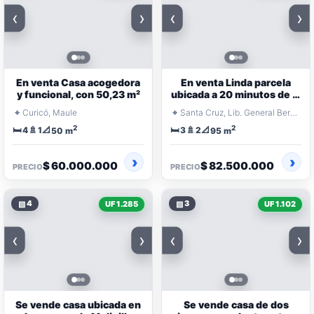
‹
›
‹
›
En venta Casa acogedora
En venta Linda parcela
y funcional, con 50,23 m²
ubicada a 20 minutos de la
comuna de Santa Cruz:
⌖
⌖
Curicó, Maule
Santa Cruz, Lib. General Bernardo O'Higgins
2
2
🛏️
🚿
📐
🛏️
🚿
📐
4
1
3
2
50 m
95 m
$ 60.000.000
$ 82.500.000
PRECIO
PRECIO
▧
4
▧
3
UF 1.285
UF 1.102
‹
›
‹
›
Se vende casa ubicada en
Se vende casa de dos