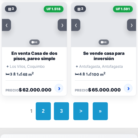
▧
3
▧
3
UF 1.518
UF 1.591
‹
›
‹
›
En venta Casa de dos
Se vende casa para
pisos, pareo simple
inversión
⌖
⌖
Los Vilos, Coquimbo
Antofagasta, Antofagasta
2
2
🛏️
🚿
📐
🛏️
🚿
📐
3
1
4
1
48 m
100 m
$ 62.000.000
$ 65.000.000
PRECIO
PRECIO
1
2
3
>
»