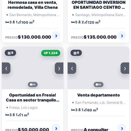
Hermosa casa en venta,
OPORTUNIDAD INVERSION
remodelada, Villa Chena
EN SANTIAGO CENTRO -
BARRIO UNIVERSITARIO
⌖
⌖
San Bernardo, Metropolitana Santiago
Santiago, Metropolitana Santiago
2
2
🛏️
🚿
📐
🛏️
🚿
📐
3
1
5
2
100 m
120 m
$ 130.000.000
$ 135.000.000
PRECIO
PRECIO
▧
8
▧
6
UF 1.224
‹
›
‹
›
Oportunidad en Fresia!
Venta departamento
Casa en sector tranquilo y
⌖
San Fernando, Lib. General Bernardo O'Higgins
familiar
⌖
Fresia, Los Lagos
2
🛏️
🚿
📐
3
1
60 m
2
🛏️
🚿
📐
3
1
1 m
$ 50.000.000
A consultar
PRECIO
PRECIO