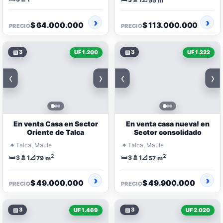
55 m
$ 64.000.000
$ 113.000.000
PRECIO
PRECIO
▧
3
▧
3
UF 1.200
UF 1.222
‹
›
‹
›
En venta Casa en Sector
En venta casa nueva! en
Oriente de Talca
Sector consolidado
⌖
⌖
Talca, Maule
Talca, Maule
2
2
🛏️
🚿
📐
🛏️
🚿
📐
3
1
3
1
79 m
57 m
$ 49.000.000
$ 49.900.000
PRECIO
PRECIO
▧
3
▧
3
UF 1.469
UF 2.020