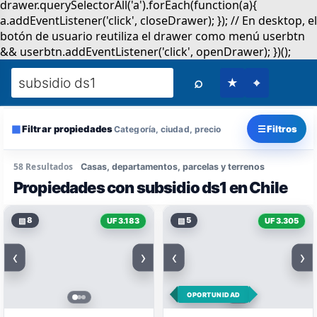
⌕
★
⌖
▦
☰
Filtrar propiedades
Filtros
Categoría, ciudad, precio
58 Resultados
Casas, departamentos, parcelas y terrenos
Propiedades con subsidio ds1 en Chile
▧
8
▧
5
UF 3.183
UF 3.305
‹
›
‹
›
OPORTUNIDAD