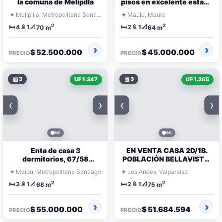
la comuna de Melipilla
pisos en excelente estado
en sector residencial
⌖
⌖
Melipilla, Metropolitana Santiago
Maule, Maule
2
2
🛏️
🚿
📐
🛏️
🚿
📐
4
1
2
1
70 m
64 m
$ 52.500.000
$ 45.000.000
PRECIO
PRECIO
▧
3
▧
3
UF 1.347
UF 1.265
‹
›
‹
›
Enta de casa 3
EN VENTA CASA 2D/1B.
dormitorios, 67/58
POBLACIÓN BELLAVISTA.
metros cuadrado
LOS ANDES
⌖
⌖
Maipú, Metropolitana Santiago
Los Andes, Valparaíso
2
2
🛏️
🚿
📐
🛏️
🚿
📐
3
1
2
1
68 m
75 m
$ 55.000.000
$ 51.684.594
PRECIO
PRECIO