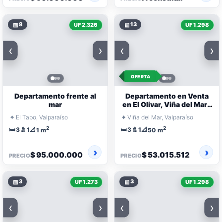
▧
8
▧
13
UF 2.326
UF 1.298
‹
›
‹
›
OFERTA
Departamento frente al
Departamento en Venta
mar
en El Olivar, Viña del Mar |
3 Dormitorios |
⌖
⌖
El Tabo, Valparaíso
Viña del Mar, Valparaíso
Remodelado
2
2
🛏️
🚿
📐
🛏️
🚿
📐
3
1
3
1
1 m
50 m
$ 95.000.000
$ 53.015.512
PRECIO
PRECIO
▧
3
▧
3
UF 1.273
UF 1.298
‹
›
‹
›