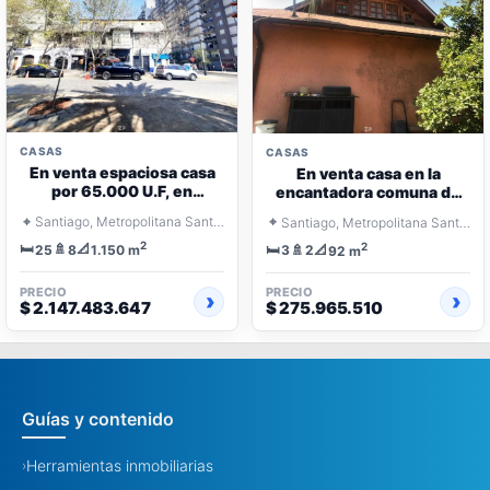
CASAS
CASAS
En venta espaciosa casa
En venta casa en la
por 65.000 U.F, en
encantadora comuna de
Santiago
La Cisterna
⌖
⌖
Santiago, Metropolitana Santiago
Santiago, Metropolitana Santiago
2
2
🛏️
🚿
📐
🛏️
🚿
📐
25
8
3
2
1.150 m
92 m
PRECIO
PRECIO
$ 2.147.483.647
$ 275.965.510
Guías y contenido
Herramientas inmobiliarias
›