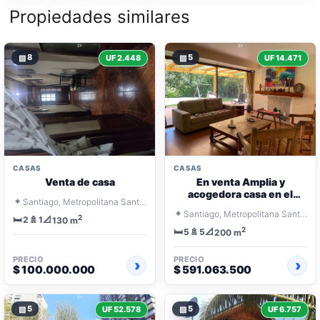
Propiedades similares
▧
8
▧
5
UF 2.448
UF 14.471
CASAS
CASAS
Venta de casa
En venta Amplia y
acogedora casa en el
⌖
Santiago, Metropolitana Santiago
corazón de Huechuraba
⌖
Santiago, Metropolitana Santiago
2
🛏️
🚿
📐
2
1
130 m
2
🛏️
🚿
📐
5
5
200 m
PRECIO
PRECIO
$ 100.000.000
$ 591.063.500
▧
5
▧
5
UF 52.578
UF 6.757