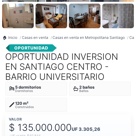
Inicio
Casas en venta
Casas en venta en Metropolitana Santiago
Cas
OPORTUNIDAD
OPORTUNIDAD INVERSION
EN SANTIAGO CENTRO -
BARRIO UNIVERSITARIO
5 dormitorios
2 baños
Dormitorios
Baños
120 m²
Construidos
VALOR
$ 135.000.000
UF 3.305,26
· UF usada: $40.844