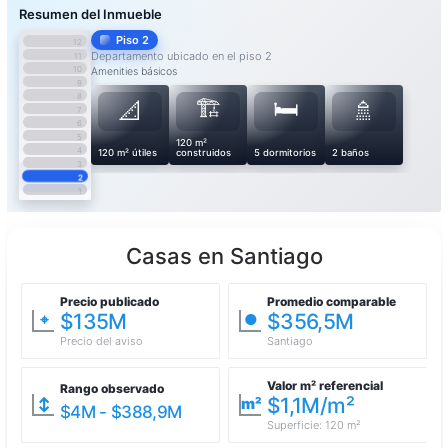
Piso 2
12
Departamento ubicado en el piso 2
11
10
Amenities básicos
9
8
🏗️
🛏️
📐
🚿
7
6
5
120 m²
4
120 m² útiles
construidos
5 dormitorios
2 baños
3
2
1
Casas en Santiago
Precio publicado
Promedio comparable
$135M
$356,5M
⌖
●
Precio del aviso
Santiago
Valor m² referencial
Rango observado
$1,1M/m²
↕
m²
$4M - $388,9M
Superficie: 120 m²