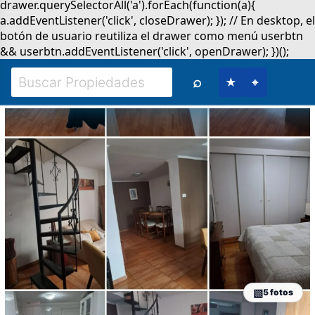
⌕
★
⌖
5 fotos