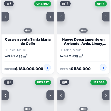
▧
8
▧
15
UF 4.407
UF 14
‹
›
‹
›
Casa en venta Santa María
Nuevo Departamento en
de Colín
Arriendo, Avda. Lircay,
Talca!
⌖
⌖
Talca, Maule
Talca, Maule
2
2
🛏️
🚿
📐
🛏️
🚿
📐
3
2
3
2
85 m
75 m
$ 180.000.000
$ 580.000
PRECIO
PRECIO
▧
5
▧
8
UF 3.917
UF 1.344
‹
›
‹
›