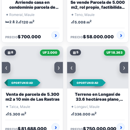
Arriendo casa en
Se vende Parcela de 5.000
condominio parcela de
m2, rol propio, factibilidad
agrado - Quilvo Alto -
de agua, luz
⌖
⌖
Romeral, Maule
Teno, Maule
Romeral
2
2
🛏️
🚿
📐
📐
2
2
120 m
5.008 m
$ 700.000
$ 58.000.000
PRECIO
PRECIO
▧
8
▧
5
UF 2.000
UF 18.363
‹
›
‹
›
OPORTUNIDAD
OPORTUNIDAD
Venta de parcela de 5.300
Terreno en Longaví de
m2 a 10 min de Las Rastras
33.6 hectáreas plano,
agua potable.
⌖
⌖
Talca, Maule
Longaví, Maule
2
2
📐
📐
5.300 m
336.000 m
$ 81.688.000
$ 750.000.000
PRECIO
PRECIO