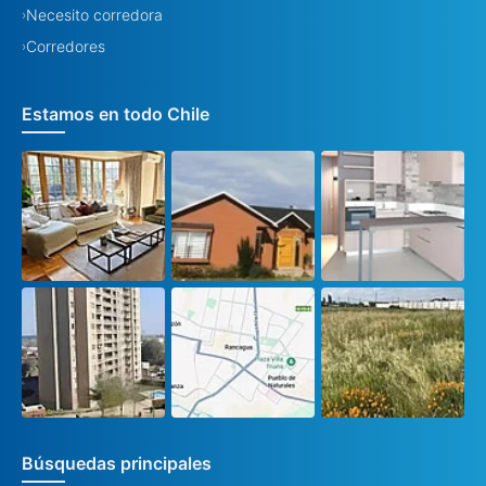
Necesito corredora
›
Corredores
›
Estamos en todo Chile
Búsquedas principales