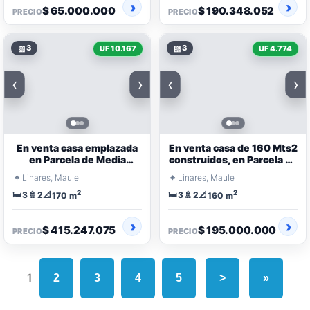
$ 65.000.000
$ 190.348.052
PRECIO
PRECIO
▧
3
▧
3
UF 10.167
UF 4.774
‹
›
‹
›
En venta casa emplazada
En venta casa de 160 Mts2
en Parcela de Media
construidos, en Parcela de
Hectàrea
5.000
⌖
⌖
Linares, Maule
Linares, Maule
2
2
🛏️
🚿
📐
🛏️
🚿
📐
3
2
3
2
170 m
160 m
$ 415.247.075
$ 195.000.000
PRECIO
PRECIO
1
2
3
4
5
>
»