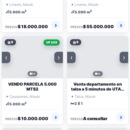
⌖
⌖
Linares, Maule
Linares, Maule
2
2
📐
📐
5.000 m
5.000 m
$ 18.000.000
$ 55.000.000
PRECIO
PRECIO
▧
8
▧
6
UF 245
‹
›
‹
›
VENDO PARCELA 5.000
Venta departamento en
MTS2
talca a 5 minutos de UTAL.
2 dormitorios.
⌖
⌖
Cauquenes, Maule
Talca, Maule
2
🛏️
🚿
📐
2
1
5.000 m
$ 10.000.000
A consultar
PRECIO
PRECIO