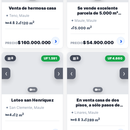
Venta de hermosa casa
Se vende excelente
parcela de 5.000 m²
⌖
Teno, Maule
ubicada a 9 km de Talca
⌖
Maule, Maule
2
🛏️
🚿
📐
4
2
120 m
2
📐
5.000 m
$ 160.000.000
$ 54.900.000
PRECIO
PRECIO
▧
8
▧
3
UF 1.591
UF 4.660
‹
›
‹
›
Loteo san Henríquez
En venta casa de dos
pisos, a sólo pasos de
⌖
San Clemente, Maule
Avda Coronel de Artillería
⌖
Linares, Maule
2
🛏️
📐
4
2 m
2
🛏️
🚿
📐
6
3
289 m