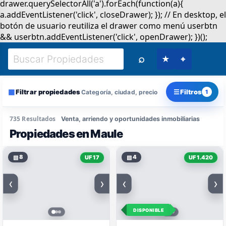
⌕
★
⌖
▦
☰
Filtrar propiedades
Filtros
Categoría, ciudad, precio
1
735 Resultados
Venta, arriendo y oportunidades inmobiliarias
Propiedades en Maule
▧
8
▧
4
UF 17
UF 1.420
‹
›
‹
›
DISPONIBLE