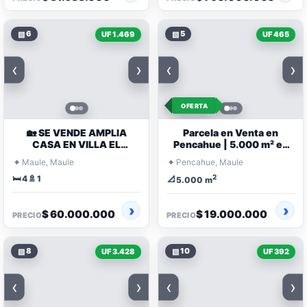
▧
6
▧
5
UF 1.469
UF 465
‹
›
‹
›
OFERTA
🏡 SE VENDE AMPLIA
Parcela en Venta en
CASA EN VILLA EL
Pencahue | 5.000 m² en
MIRADOR, COMUNA DE
Sector Curtiduría Las
⌖
⌖
Maule, Maule
Pencahue, Maule
MAULE
Cabras
🛏️
🚿
2
4
1
📐
5.000 m
$ 60.000.000
$ 19.000.000
PRECIO
PRECIO
▧
8
▧
10
UF 3.428
UF 392
‹
›
‹
›