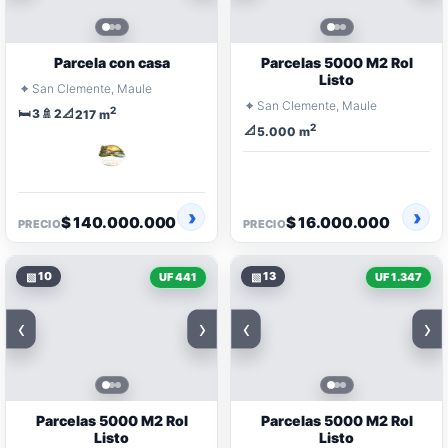
Parcela con casa
Parcelas 5000 M2 Rol
Listo
⌖
San Clemente, Maule
⌖
San Clemente, Maule
2
🛏️
🚿
📐
3
2
217 m
2
📐
5.000 m
$ 140.000.000
$ 16.000.000
PRECIO
PRECIO
▧
10
▧
13
UF 441
UF 1.347
‹
›
‹
›
Parcelas 5000 M2 Rol
Parcelas 5000 M2 Rol
Listo
Listo