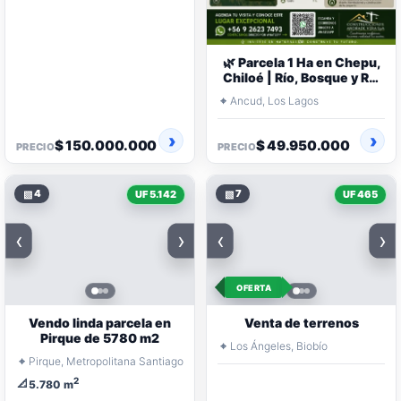
🌿 Parcela 1 Ha en Chepu,
Chiloé | Río, Bosque y Rol
Propio ⭐
⌖
Ancud, Los Lagos
$ 150.000.000
$ 49.950.000
PRECIO
PRECIO
▧
4
▧
7
UF 5.142
UF 465
‹
›
‹
›
OFERTA
Vendo linda parcela en
Venta de terrenos
Pirque de 5780 m2
⌖
Los Ángeles, Biobío
⌖
Pirque, Metropolitana Santiago
2
📐
5.780 m