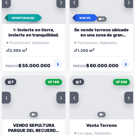
‹
›
‹
›
OPORTUNIDAD
NUEVO
✨ Invierte en tierra,
Se vende terreno ubicado
invierte en tranquilidad.
en una zona de gran
potencial y crecimiento.
⌖
⌖
Puchuncaví, Valparaíso
Puchuncaví, Valparaíso
2
2
📐
📐
2.500 m
1.200 m
$ 55.000.000
$ 60.000.000
PRECIO
PRECIO
▧
2
▧
2
UF 196
UF 539
‹
›
‹
›
VENDO SEPULTURA
Venta Terreno
PARQUE DEL RECUERDO
⌖
La Ligua, Valparaíso