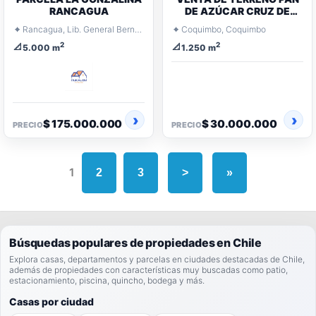
RANCAGUA
DE AZÚCAR CRUZ DE
CAÑAS
⌖
⌖
Rancagua, Lib. General Bernardo O'Higgins
Coquimbo, Coquimbo
2
2
📐
📐
5.000 m
1.250 m
$ 175.000.000
$ 30.000.000
PRECIO
PRECIO
1
2
3
>
»
Búsquedas populares de propiedades en Chile
Explora casas, departamentos y parcelas en ciudades destacadas de Chile,
además de propiedades con características muy buscadas como patio,
estacionamiento, piscina, quincho, bodega y más.
Casas por ciudad