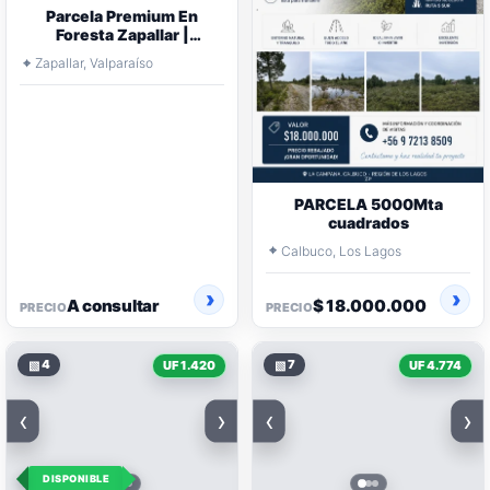
Parcela Premium En
Foresta Zapallar |
Seguridad, Naturaleza
⌖
Zapallar, Valparaíso
PARCELA 5000Mta
cuadrados
⌖
Calbuco, Los Lagos
A consultar
$ 18.000.000
PRECIO
PRECIO
▧
4
▧
7
UF 1.420
UF 4.774
‹
›
‹
›
DISPONIBLE