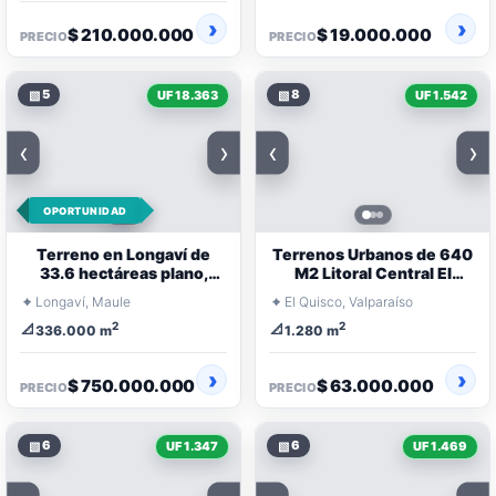
$ 210.000.000
$ 19.000.000
PRECIO
PRECIO
▧
5
▧
8
UF 18.363
UF 1.542
‹
›
‹
›
OPORTUNIDAD
Terreno en Longaví de
Terrenos Urbanos de 640
33.6 hectáreas plano,
M2 Litoral Central El
agua potable.
Quisco
⌖
⌖
Longaví, Maule
El Quisco, Valparaíso
2
2
📐
📐
336.000 m
1.280 m
$ 750.000.000
$ 63.000.000
PRECIO
PRECIO
▧
6
▧
6
UF 1.347
UF 1.469