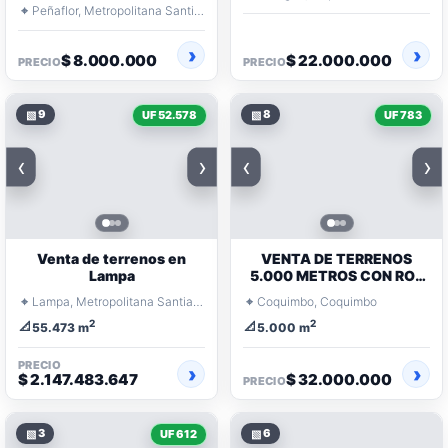
PADRE HURTADO
⌖
Peñaflor, Metropolitana Santiago
$ 8.000.000
$ 22.000.000
PRECIO
PRECIO
▧
9
▧
8
UF 52.578
UF 783
‹
›
‹
›
Venta de terrenos en
VENTA DE TERRENOS
Lampa
5.000 METROS CON ROL
100% PLANOS
⌖
⌖
Lampa, Metropolitana Santiago
Coquimbo, Coquimbo
2
2
📐
📐
55.473 m
5.000 m
PRECIO
$ 2.147.483.647
$ 32.000.000
PRECIO
▧
3
▧
6
UF 612