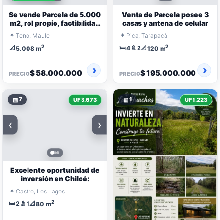
Se vende Parcela de 5.000
Venta de Parcela posee 3
m2, rol propio, factibilidad
casas y antena de celular
de agua, luz
⌖
⌖
Teno, Maule
Pica, Tarapacá
2
2
📐
🛏️
🚿
📐
4
2
5.008 m
120 m
$ 58.000.000
$ 195.000.000
PRECIO
PRECIO
▧
7
▧
1
UF 3.673
UF 1.223
‹
›
Excelente oportunidad de
inversión en Chiloé:
⌖
Castro, Los Lagos
2
🛏️
🚿
📐
2
1
80 m