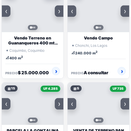
‹
›
‹
›
Vendo Terreno en
Vendo Campo
Guananqueros 400 mts
⌖
Chonchi, Los Lagos
cuadrados
⌖
Coquimbo, Coquimbo
2
📐
240.000 m
2
📐
400 m
$ 25.000.000
A consultar
PRECIO
PRECIO
▧
15
▧
5
UF 4.285
UF 735
‹
›
‹
›
PARCELA LA GONZALINA
VENTA DE TERRENO PAN