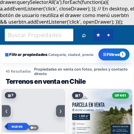
⌕
★
⌖
▦
☰
Filtrar propiedades
Filtros
Categoría, ciudad, precio
1
Propiedades en venta con fotos, precios y contacto
45 Resultados
directo
Terrenos en venta en Chile
▧
7
▧
1
UF 441
‹
›
NUEVO