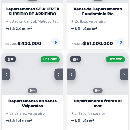
Departamento SE ACEPTA
Venta de Departamento
SUBSIDIO DE ARRIENDO
Condominio Río
Aconcagua, Quillota
⌖
⌖
Estación Central, Metropolitana Santiago
Quillota, Valparaíso
2
2
🛏️
🚿
📐
🛏️
🚿
📐
2
2
3
1
49 m
46 m
$ 420.000
$ 51.000.000
PRECIO
PRECIO
▧
8
▧
8
UF 1.665
UF 2.326
‹
›
‹
›
Departamento en venta
Departamento frente al
Valparaíso
mar
⌖
⌖
Valparaíso, Valparaíso
El Tabo, Valparaíso
2
2
🛏️
🚿
📐
🛏️
🚿
📐
3
1
3
1
70 m
1 m