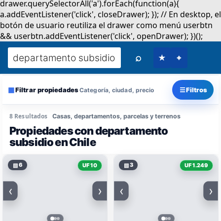
⌕
★
⌖
▦
☰
Filtrar propiedades
Filtros
Categoría, ciudad, precio
8 Resultados
Casas, departamentos, parcelas y terrenos
Propiedades con departamento
subsidio en Chile
▧
6
▧
3
UF 10
UF 1.249
‹
›
‹
›