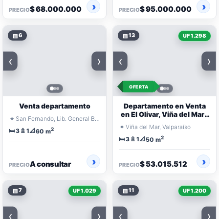
$ 68.000.000
$ 95.000.000
PRECIO
PRECIO
▧
6
▧
13
UF 1.298
‹
›
‹
›
OFERTA
Venta departamento
Departamento en Venta
en El Olivar, Viña del Mar |
⌖
San Fernando, Lib. General Bernardo O'Higgins
3 Dormitorios |
⌖
Viña del Mar, Valparaíso
2
🛏️
🚿
📐
Remodelado
3
1
60 m
2
🛏️
🚿
📐
3
1
50 m
A consultar
$ 53.015.512
PRECIO
PRECIO
▧
7
▧
11
UF 1.029
UF 1.200
‹
›
‹
›