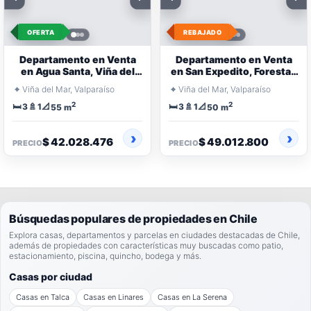
OFERTA
REBAJADO
Departamento en Venta
Departamento en Venta
en Agua Santa, Viña del
en San Expedito, Forestal,
Mar | 3 Dormitorios en
Viña del Mar
⌖
⌖
Viña del Mar, Valparaíso
Viña del Mar, Valparaíso
Condominio
2
2
🛏️
🚿
📐
🛏️
🚿
📐
3
1
3
1
55 m
50 m
$ 42.028.476
$ 49.012.800
PRECIO
PRECIO
Búsquedas populares de propiedades en Chile
Explora casas, departamentos y parcelas en ciudades destacadas de Chile,
además de propiedades con características muy buscadas como patio,
estacionamiento, piscina, quincho, bodega y más.
Casas por ciudad
Casas en Talca
Casas en Linares
Casas en La Serena