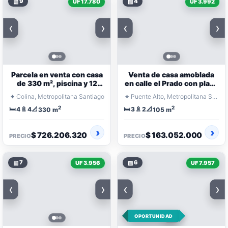
▧
9
▧
4
UF 17.780
UF 3.992
‹
›
‹
›
Parcela en venta con casa
Venta de casa amoblada
de 330 m², piscina y 12
en calle el Prado con plaza
estacionamientos
viva
⌖
⌖
Colina, Metropolitana Santiago
Puente Alto, Metropolitana Santiago
2
2
🛏️
🚿
📐
🛏️
🚿
📐
4
4
3
2
330 m
105 m
$ 726.206.320
$ 163.052.000
PRECIO
PRECIO
▧
7
▧
6
UF 3.956
UF 7.957
‹
›
‹
›
OPORTUNIDAD