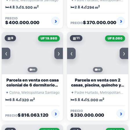
dormitorios
2
2
🛏️
🚿
📐
🛏️
🚿
📐
4
3
2
4
5.500 m
294 m
PRECIO
$ 400.000.000
$ 370.000.000
PRECIO
▧
9
▧
11
UF 19.980
UF 8.080
‹
›
‹
›
Parcela en venta con casa
Parcela en venta con 2
colonial de 6 dormitorios,
casas, piscina, quincho y 5
piscina y jardín
dormitorios
⌖
⌖
Colina, Metropolitana Santiago
Padre Hurtado, Metropolitana Santiago
2
2
🛏️
🚿
📐
🛏️
🚿
📐
6
4
5
4
320 m
5.000 m
PRECIO
$ 816.063.120
$ 330.000.000
PRECIO