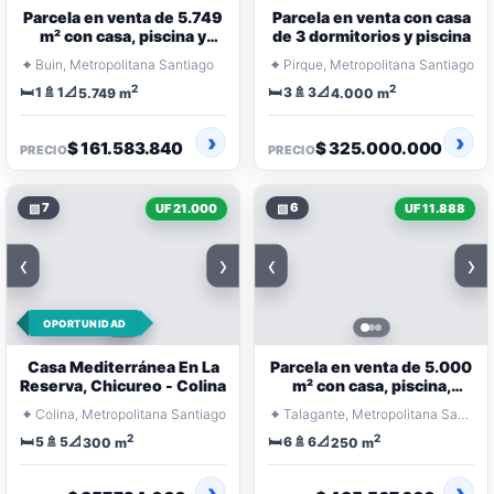
Parcela en venta de 5.749
Parcela en venta con casa
m² con casa, piscina y
de 3 dormitorios y piscina
quincho en condominio
⌖
⌖
Buin, Metropolitana Santiago
Pirque, Metropolitana Santiago
2
2
🛏️
🚿
📐
🛏️
🚿
📐
1
1
3
3
5.749 m
4.000 m
$ 161.583.840
$ 325.000.000
PRECIO
PRECIO
▧
7
▧
6
UF 21.000
UF 11.888
‹
›
‹
›
OPORTUNIDAD
Casa Mediterránea En La
Parcela en venta de 5.000
Reserva, Chicureo - Colina
m² con casa, piscina,
quincho y 3 suites
⌖
⌖
Colina, Metropolitana Santiago
Talagante, Metropolitana Santiago
2
2
🛏️
🚿
📐
🛏️
🚿
📐
5
5
6
6
300 m
250 m