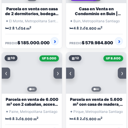
Parcela en venta con casa
Casa en Venta en
de 2 dormitorios, bodega y
Condominio en Buin |
condominio
6.600 m² de Terreno y
⌖
⌖
El Monte, Metropolitana Santiago
Buin, Metropolitana Santiago
Estilo Chileno
2
2
🛏️
🚿
📐
🛏️
🚿
📐
2
1
4
2
54 m
6.600 m
$ 185.000.000
$ 579.984.800
PRECIO
PRECIO
▧
10
▧
12
UF 5.000
UF 8.600
‹
›
‹
›
Parcela en venta de 6.000
Parcela en venta de 5.600
m² con 2 cabañas, acceso
m² con casa de madera,
a Laguna Aculeo y vista
jacuzzi y árboles frutales
⌖
⌖
Paine, Metropolitana Santiago
Pirque, Metropolitana Santiago
privi
2
2
🛏️
🚿
📐
🛏️
🚿
📐
6
3
4
2
6.000 m
5.600 m