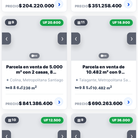
$ 204.220.000
$ 351.258.400
PRECIO
PRECIO
▧
9
▧
11
UF 20.600
UF 16.900
‹
›
‹
›
Parcela en venta de 5.000
Parcela en venta de
m² con 2 casas, 8
10.482 m² con 9
dormitorios y piscina en
dormitorios, piscina y
⌖
⌖
Colina, Metropolitana Santiago
Talagante, Metropolitana Santiago
condominio
terraza
2
2
🛏️
🚿
📐
🛏️
🚿
📐
8
6
9
5
236 m
10.482 m
$ 841.386.400
$ 690.263.600
PRECIO
PRECIO
▧
10
▧
9
UF 12.500
UF 36.000
‹
›
‹
›