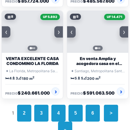
$ 857.724.000
$ 485.567.600
PRECIO
PRECIO
▧
8
▧
5
UF 5.892
UF 14.471
‹
›
‹
›
VENTA EXCELENTE CASA
En venta Amplia y
CONDOMINIO LA FLORIDA
acogedora casa en el
corazón de Huechuraba
⌖
⌖
La Florida, Metropolitana Santiago
Santiago, Metropolitana Santiago
2
2
🛏️
🚿
📐
🛏️
🚿
📐
4
3
5
5
180 m
200 m
$ 240.661.000
$ 591.063.500
PRECIO
PRECIO
1
2
3
4
5
6
>
»