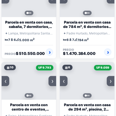
Parcela en venta con casa,
Parcela en venta con casa
cabaña, 7 dormitorios,
de 784 m², 6 dormitorios y
piscina y quincho
7 baños en condominio
⌖
⌖
Lampa, Metropolitana Santiago
Padre Hurtado, Metropolitana Santiago
2
2
🛏️
🚿
📐
🛏️
🚿
📐
7
6
6
7
5.000 m
784 m
PRECIO
$ 510.550.000
$ 1.470.384.000
PRECIO
▧
10
▧
6
UF 9.793
UF 9.059
‹
›
‹
›
Parcela en venta con
Parcela en venta con casa
centro de eventos,
de 294 m², piscina, 2
quincho, piscina y 4
dormitorios y condominio
⌖
⌖
Paine, Metropolitana Santiago
Padre Hurtado, Metropolitana Santiago