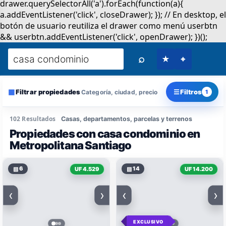
⌕
★
⌖
▦
☰
Filtrar propiedades
Filtros
Categoría, ciudad, precio
1
102 Resultados
Casas, departamentos, parcelas y terrenos
Propiedades con casa condominio en
Metropolitana Santiago
▧
6
▧
14
UF 4.529
UF 14.200
‹
›
‹
›
EXCLUSIVO