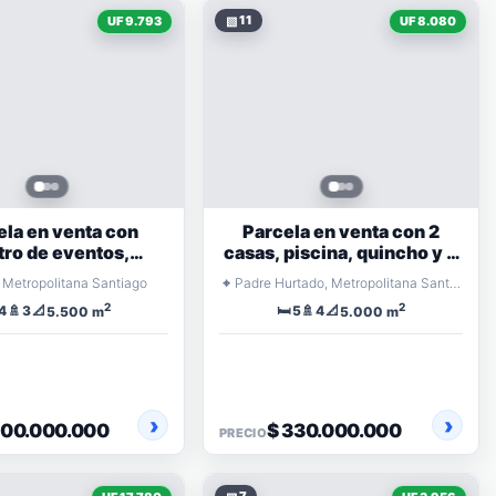
▧
11
UF 9.793
UF 8.080
ela en venta con
Parcela en venta con 2
tro de eventos,
casas, piscina, quincho y 5
cho, piscina y 4
dormitorios
⌖
 Metropolitana Santiago
Padre Hurtado, Metropolitana Santiago
dormitorios
2
2
🚿
📐
🛏️
🚿
📐
4
3
5
4
5.500 m
5.000 m
400.000.000
$ 330.000.000
PRECIO