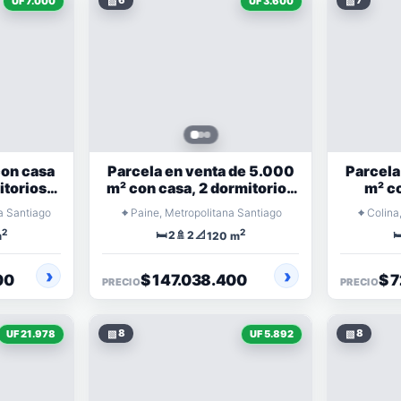
▧
6
▧
7
UF 7.000
UF 3.600
con casa
Parcela en venta de 5.000
Parcela
itorios,
m² con casa, 2 dormitorios
m² co
dega
y acceso a laguna
terraz
⌖
⌖
na Santiago
Paine, Metropolitana Santiago
Colina
2
2
🛏️
🚿
📐
🛏
2
2
m
120 m
00
$ 147.038.400
$ 
PRECIO
PRECIO
▧
8
▧
8
UF 21.978
UF 5.892