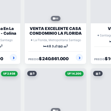
a En La
VENTA EXCELENTE CASA
V
- Colina
CONDOMINIO LA FLORIDA
⌖
Santiag
⌖
 Santiago
La Florida, Metropolitana Santiago

2
2
🛏️
🚿
📐
4
3
m
180 m
00
$ 240.661.000
$ 
PRECIO
PRECIO
▧
3
▧
3
UF 2.938
UF 14.200