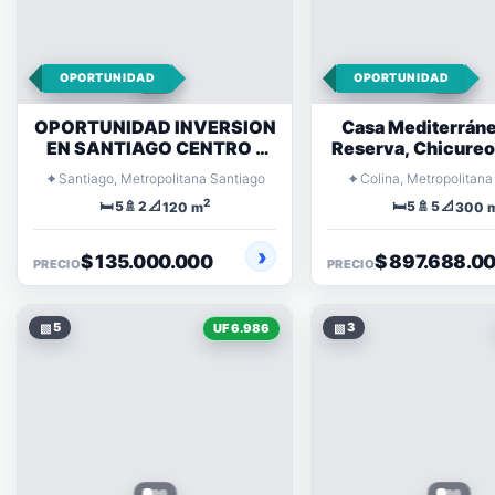
OPORTUNIDAD
OPORTUNIDAD
OPORTUNIDAD INVERSION
Casa Mediterráne
EN SANTIAGO CENTRO -
Reserva, Chicureo 
BARRIO UNIVERSITARIO
⌖
⌖
Santiago, Metropolitana Santiago
Colina, Metropolitana
2
🛏️
🚿
📐
🛏️
🚿
📐
5
2
5
5
120 m
300 
$ 135.000.000
$ 897.688.0
PRECIO
PRECIO
▧
5
▧
3
UF 6.986