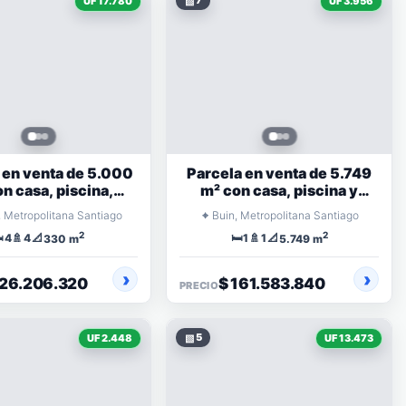
▧
7
UF 17.780
UF 3.956
 en venta de 5.000
Parcela en venta de 5.749
n casa, piscina,
m² con casa, piscina y
a y 4 dormitorios
quincho en condominio
⌖
, Metropolitana Santiago
Buin, Metropolitana Santiago
2
2
️
🚿
📐
🛏️
🚿
📐
4
4
1
1
330 m
5.749 m
726.206.320
$ 161.583.840
PRECIO
▧
5
UF 2.448
UF 13.473