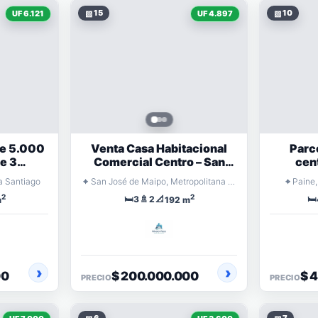
▧
15
▧
10
UF 6.121
UF 4.897
de 5.000
Venta Casa Habitacional
Parc
e 3
Comercial Centro – San
cen
cina y
José de Maipo
quin
⌖
⌖
na Santiago
San José de Maipo, Metropolitana Santiago
Paine,
2
2
🛏️
🚿
📐
🛏️
3
2
m
192 m
00
$ 200.000.000
$ 
PRECIO
PRECIO