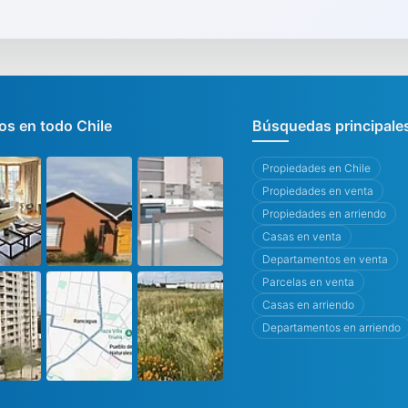
s en todo Chile
Búsquedas principale
Propiedades en Chile
Propiedades en venta
Propiedades en arriendo
Casas en venta
Departamentos en venta
Parcelas en venta
Casas en arriendo
Departamentos en arriendo