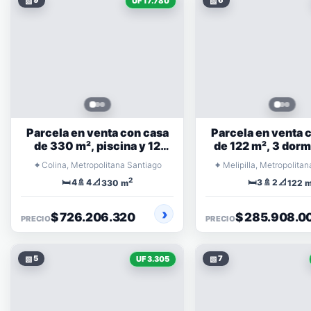
▧
9
▧
6
UF 17.780
Parcela en venta con casa
Parcela en venta 
de 330 m², piscina y 12
de 122 m², 3 dorm
estacionamientos
terrazas y bo
⌖
⌖
Colina, Metropolitana Santiago
Melipilla, Metropolita
2
🛏️
🚿
📐
🛏️
🚿
📐
4
4
3
2
330 m
122 
$ 726.206.320
$ 285.908.0
PRECIO
PRECIO
▧
5
▧
7
UF 3.305