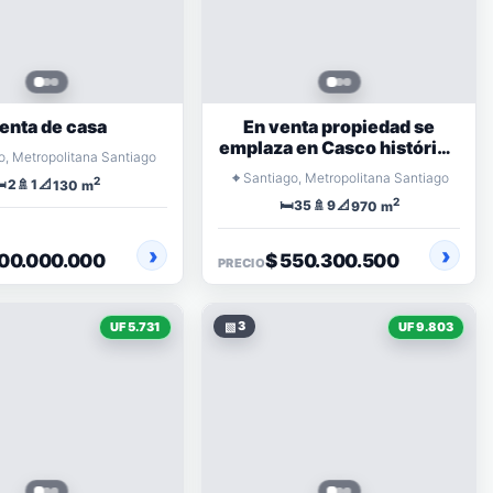
enta de casa
En venta propiedad se
emplaza en Casco histórico
o, Metropolitana Santiago
del centro de Santiago
⌖
Santiago, Metropolitana Santiago
2
️
🚿
📐
2
1
130 m
2
🛏️
🚿
📐
35
9
970 m
100.000.000
$ 550.300.500
PRECIO
▧
3
UF 5.731
UF 9.803