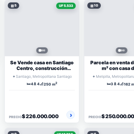
▧
5
▧
10
UF 5.533
Se Vende casa en Santiago
Parcela en venta 
Centro, construcción
m² con casa d
clásica
dormitorios, pis
⌖
⌖
Santiago, Metropolitana Santiago
Melipilla, Metropolita
terraza
2
🛏️
🚿
📐
🛏️
🚿
📐
4
4
3
4
250 m
162 
$ 226.000.000
$ 250.000.0
PRECIO
PRECIO