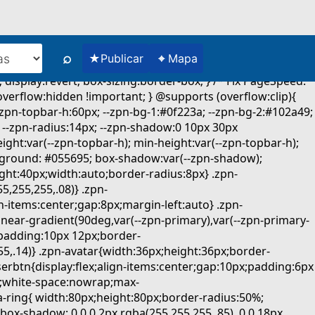
⌕
★
⌖
Publicar
Mapa