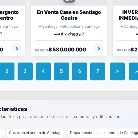
sargento
En Venta Casa en Santiago
INVER
centro
Centro
INMEDI
⌖
⌖
a Santiago
Santiago, Metropolitana Santiago
Santiag
2
2
🛏️
🚿
📐

4
2
m
160 m
00
$ 580.000.000
$ 
PRECIO
PRECIO
2
3
4
5
6
7
>
»
terísticas
s útiles para arriendo, centro, áreas comunes y edificios con
o
Casas en el centro de Santiago
Departamentos en el centro de Santiag