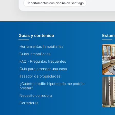
Departamentos con piscina en Santiago
Guías y contenido
Estamo
Herramientas inmobiliarias
›
Guías inmobiliarias
›
FAQ - Preguntas frecuentes
›
Guía para arrendar una casa
›
Tasador de propiedades
›
¿Cuánto crédito hipotecario me podrían
›
prestar?
Necesito corredora
›
Corredores
›