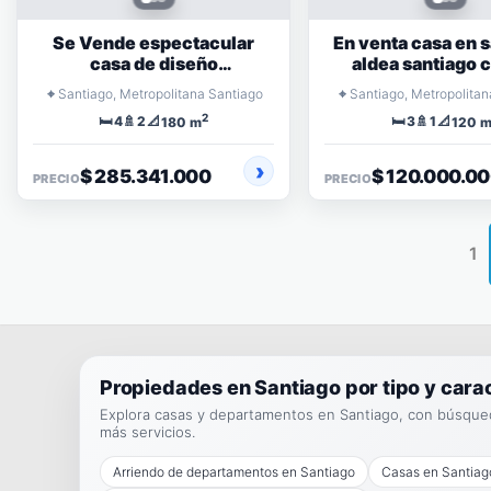
Se Vende espectacular
En venta casa en 
casa de diseño
aldea santiago 
arquitectónico de
⌖
⌖
Santiago, Metropolitana Santiago
Santiago, Metropolitan
vanguardia en Santiago
2
🛏️
🚿
📐
🛏️
🚿
📐
4
2
3
1
180 m
120 
$ 285.341.000
$ 120.000.0
PRECIO
PRECIO
1
Propiedades en Santiago por tipo y carac
Explora casas y departamentos en Santiago, con búsqueda
más servicios.
Arriendo de departamentos en Santiago
Casas en Santiag