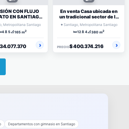
SIÓN CON FLUJO
En venta Casa ubicada en
ATO EN SANTIAGO
un tradicional sector de la
CENTRO!
comuna de Santiago
⌖
o, Metropolitana Santiago
Santiago, Metropolitana Santiago
2
2
️
🚿
📐
🛏️
🚿
📐
4
5
12
4
165 m
380 m
234.077.370
$ 400.374.216
PRECIO
o
Departamentos con gimnasio en Santiago