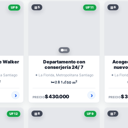
▧
5
▧
6
UF 9
UF 11
e Walker
Departamento con
Acoge
conserjería 24/ 7
nuevo
⌖
⌖
na Santiago
La Florida, Metropolitana Santiago
La Flori
2
2
🛏️
🚿
📐
2
1
50 m
$ 430.000
$ 
PRECIO
PRECIO
▧
8
▧
7
UF 12
UF 9