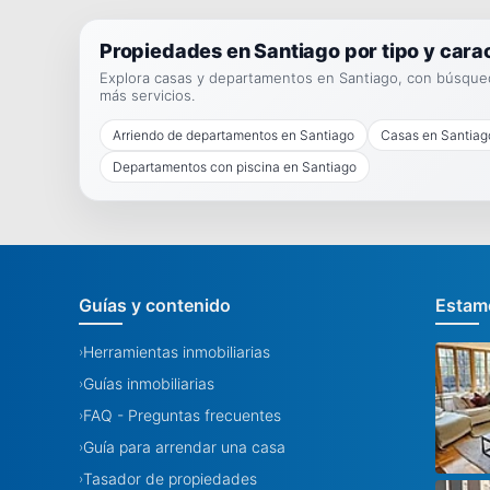
Propiedades en Santiago por tipo y carac
Explora casas y departamentos en Santiago, con búsqueda
más servicios.
Arriendo de departamentos en Santiago
Casas en Santiag
Departamentos con piscina en Santiago
Guías y contenido
Estamo
Herramientas inmobiliarias
›
Guías inmobiliarias
›
FAQ - Preguntas frecuentes
›
Guía para arrendar una casa
›
Tasador de propiedades
›