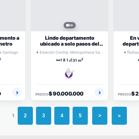
mento a
Lindo departamento
En 
metro
ubicado a solo pasos del
depart
metro
⌖
⌖
a Santiago
Estación Central, Metropolitana Santiago
Ñuñoa,
2
2
🛏️
🚿
📐
1
1
31 m
0
$ 90.000.000
$ 
PRECIO
PRECIO
1
2
3
4
5
>
»