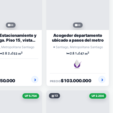
 Estacionamiento y
Acogedor departamento
a. Piso 15, vista
ubicado a pasos del metro
jada. Excelente
⌖
 Metropolitana Santiago
Santiago, Metropolitana Santiago
Ubicación
2
2
🛏️
🚿
📐
🛏️
🚿
📐
2
2
2
1
53 m
47 m
650.000
$ 103.000.000
PRECIO
▧
13
UF 5.754
UF 2.204