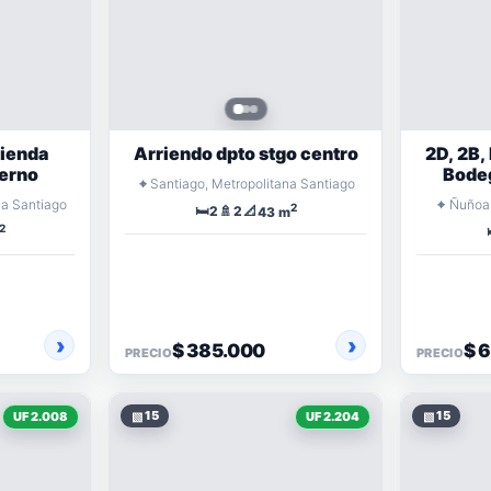
rienda
Arriendo dpto stgo centro
2D, 2B,
erno
Bodeg
⌖
Santiago, Metropolitana Santiago
despe
⌖
na Santiago
Ñuñoa,
2
🛏️
🚿
📐
2
2
43 m
2
$ 385.000
$ 
PRECIO
PRECIO
▧
15
▧
15
UF 2.008
UF 2.204