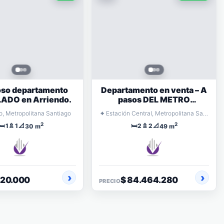
so departamento
Departamento en venta – A
DO en Arriendo.
pasos DEL METRO
ECUADOR
⌖
o, Metropolitana Santiago
Estación Central, Metropolitana Santiago
2
2
🛏️
🚿
📐
🛏️
🚿
📐
1
1
2
2
30 m
49 m
420.000
$ 84.464.280
PRECIO