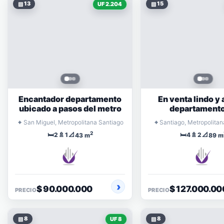
▧
13
▧
15
UF 2.204
Encantador departamento
En venta lindo y
ubicado a pasos del metro
departamento
condomini
⌖
⌖
San Miguel, Metropolitana Santiago
Santiago, Metropolitan
2
🛏️
🚿
📐
🛏️
🚿
📐
2
1
4
2
43 m
89 m
$ 90.000.000
$ 127.000.00
PRECIO
PRECIO
▧
8
▧
8
UF 8