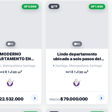
▧
15
UF 3.000
UF 1.934
MODERNO
Lindo departamento
ARTAMENTO EN
ubicado a solo pasos del
 – A PASOS DEL
metro
⌖
o, Metropolitana Santiago
Santiago, Metropolitana Santiago
UE BUSTAMANTE
2
2
🛏️
🚿
📐
🛏️
🚿
📐
2
1
1
1
40 m
30 m
122.532.000
$ 79.000.000
PRECIO