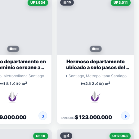
▧
15
UF 1.934
UF 3.011
o departamento en
Hermoso departamento
minio cercano a
ubicado a solo pasos del
metro
metro
⌖
o, Metropolitana Santiago
Santiago, Metropolitana Santiago
2
2
🛏️
🚿
📐
🛏️
🚿
📐
1
1
2
2
32 m
60 m
79.000.000
$ 123.000.000
PRECIO
▧
4
UF 10
UF 2.068