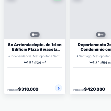
Se Arrienda depto. de 1d en
Departamento 2d 
Edificio Plaza Vivaceta
Condominio ce
ubicado en Vivaceta 1190
⌖
⌖
Independencia, Metropolitana Santiago
Santiago, Metropolitan
2
🛏️
🚿
📐
🛏️
🚿
📐
1
1
2
1
34 m
54 m
$ 310.000
$ 420.000
PRECIO
PRECIO