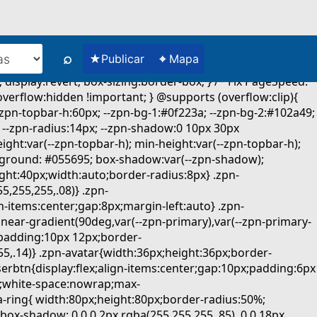
⌕
★
⌖
Publicar
Mapa