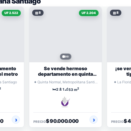
ana Santiago
▧
8
▧
8
UF 2.522
UF 2.204
amento
Se vende hermoso
¡se ve
el metro
departamento en quinta
ti
normal
⌖
⌖
a Santiago
Quinta Normal, Metropolitana Santiago
La Flori
2
2
🛏️
🚿
📐
2
1
53 m
00
$ 90.000.000
$ 
PRECIO
PRECIO