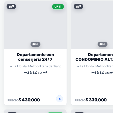
▧
5
▧
5
UF 11
Departamento con
Departamen
conserjería 24/ 7
CONDOMINIO ALT
VICENTE VAL
⌖
⌖
La Florida, Metropolitana Santiago
La Florida, Metropolita
2
🛏️
🚿
📐
🛏️
🚿
📐
2
1
1
1
50 m
34 m
$ 430.000
$ 330.000
PRECIO
PRECIO