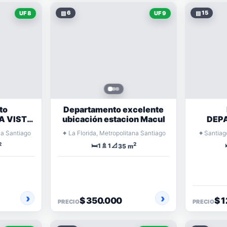
▧
6
▧
15
UF 8
UF 9
to
Departamento excelente
A VISTA
ubicación estacion Macul
DEP
DES
VENTA
⌖
⌖
na Santiago
La Florida, Metropolitana Santiago
Santiag
PARQ
2
2
🛏️
🚿
📐
1
1
35 m
$ 350.000
$ 
PRECIO
PRECIO