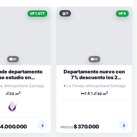
▧
5
UF 1.077
UF 9
nde departamento
Departamento nuevo con
po estudio en
7% descuento los 2
condominio!
primeros meses
⌖
da, Metropolitana Santiago
La Florida, Metropolitana Santiago
2
2
📐
🛏️
🚿
📐
1
1
20 m
36 m
44.000.000
$ 370.000
PRECIO