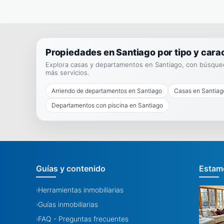
Propiedades en Santiago por tipo y carac
Explora casas y departamentos en Santiago, con búsqueda
más servicios.
Arriendo de departamentos en Santiago
Casas en Santiag
Departamentos con piscina en Santiago
Guías y contenido
Estamo
Herramientas inmobiliarias
›
Guías inmobiliarias
›
FAQ - Preguntas frecuentes
›