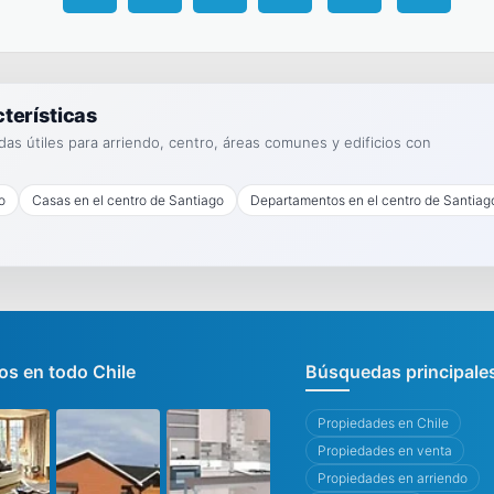
terísticas
s útiles para arriendo, centro, áreas comunes y edificios con
o
Casas en el centro de Santiago
Departamentos en el centro de Santiag
s en todo Chile
Búsquedas principale
Propiedades en Chile
Propiedades en venta
Propiedades en arriendo