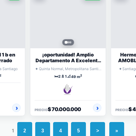
1 b en
¡oportunidad! Amplio
Hermo
rrado
Departamento A Excelente
AMOBLA
Precio
⌖
⌖
a Santiago
Quinta Normal, Metropolitana Santiago
Santiag
2
2
🛏️
🚿
📐
2
1
49 m
$ 70.000.000
$ 
PRECIO
PRECIO
1
2
3
4
5
>
»