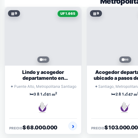
Metropolit
▧
9
▧
9
UF 1.665
Lindo y acogedor
Acogedor depart
departamento en
ubicado a pasos d
condominio
⌖
⌖
Puente Alto, Metropolitana Santiago
Santiago, Metropolitan
2
🛏️
🚿
📐
🛏️
🚿
📐
3
1
2
1
61 m
47 m
$ 68.000.000
$ 103.000.0
PRECIO
PRECIO