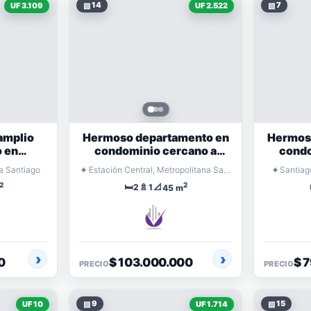
▧
14
▧
7
UF 3.109
UF 2.522
 amplio
Hermoso departamento en
Hermos
 en
condominio cercano a
condo
o
metro
⌖
⌖
a Santiago
Estación Central, Metropolitana Santiago
Santiag
2
2
🛏️
🚿
📐
2
1
45 m
0
$ 103.000.000
$ 
PRECIO
PRECIO
▧
9
▧
15
UF 10
UF 1.714