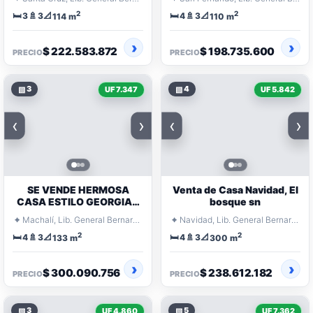
2
2
🛏️
🚿
📐
🛏️
🚿
📐
3
3
4
3
114 m
110 m
$ 222.583.872
$ 198.735.600
PRECIO
PRECIO
▧
3
▧
4
UF 7.347
UF 5.842
‹
›
‹
›
SE VENDE HERMOSA
Venta de Casa Navidad, El
CASA ESTILO GEORGIAN
bosque sn
EN CONDOMINIO SANTA
⌖
⌖
Machalí, Lib. General Bernardo O'Higgins
Navidad, Lib. General Bernardo O'Higgins
AURORA, MACHALI
2
2
🛏️
🚿
📐
🛏️
🚿
📐
4
3
4
3
133 m
300 m
$ 300.090.756
$ 238.612.182
PRECIO
PRECIO
▧
3
▧
5
UF 4.860
UF 7.362