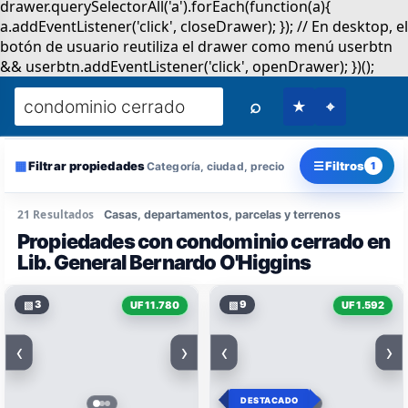
⌕
★
⌖
▦
☰
Filtrar propiedades
Filtros
Categoría, ciudad, precio
1
21 Resultados
Casas, departamentos, parcelas y terrenos
Propiedades con condominio cerrado en
Lib. General Bernardo O'Higgins
▧
3
▧
9
UF 11.780
UF 1.592
‹
›
‹
›
DESTACADO