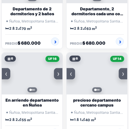
Departamento de 2
Departamento, 2
dormitorios y 2 baños
dormitorios cada uno con
su baño
⌖
⌖
Ñuñoa, Metropolitana Santiago
Ñuñoa, Metropolitana Santiago
2
2
🛏️
🚿
📐
🛏️
🚿
📐
2
2
2
2
70 m
63 m
$ 680.000
$ 680.000
PRECIO
PRECIO
▧
6
▧
6
UF 16
UF 14
‹
›
‹
›
En arriendo departamento
precioso departamento
en Ñuñoa
cercano campus
⌖
⌖
Ñuñoa, Metropolitana Santiago
Ñuñoa, Metropolitana Santiago
2
2
🛏️
🚿
📐
🛏️
🚿
📐
2
2
1
1
55 m
40 m