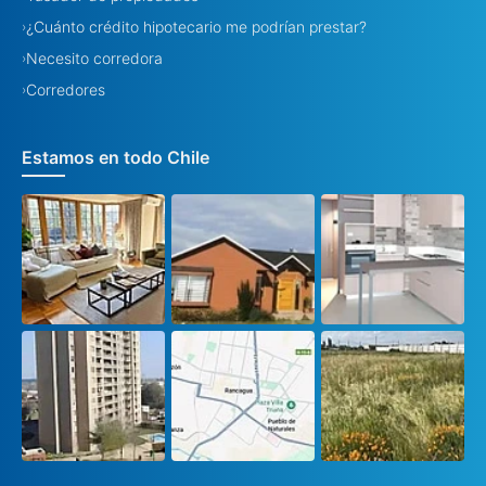
¿Cuánto crédito hipotecario me podrían prestar?
›
Necesito corredora
›
Corredores
›
Estamos en todo Chile