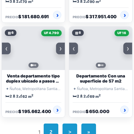
2
2
🛏️
🚿
📐
🛏️
🚿
📐
3
2
3
2
70 m
90 m
$ 181.680.691
$ 317.951.400
PRECIO
PRECIO
▧
6
▧
6
UF 4.790
UF 16
‹
›
‹
›
Venta departamento tipo
Departamento Con una
duplex ubicado a pasos de
superficie de 57 m2
metro Irarrazabal
⌖
⌖
Ñuñoa, Metropolitana Santiago
Ñuñoa, Metropolitana Santiago
2
2
🛏️
🚿
📐
🛏️
🚿
📐
2
2
2
2
62 m
69 m
$ 195.662.400
$ 650.000
PRECIO
PRECIO
1
2
>
»