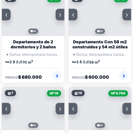
‹
›
‹
›
Departamento de 2
Departamento Con 58 m2
dormitorios y 2 baños
construidos y 54 m2 útiles
⌖
⌖
Ñuñoa, Metropolitana Santiago
Ñuñoa, Metropolitana Santiago
2
2
🛏️
🚿
📐
🛏️
🚿
📐
2
2
2
2
70 m
58 m
$ 680.000
$ 600.000
PRECIO
PRECIO
▧
7
▧
15
UF 16
UF 5.754
‹
›
‹
›