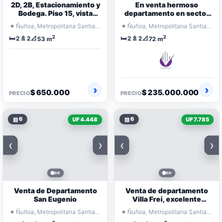
2D, 2B, Estacionamiento y
En venta hermoso
Bodega. Piso 15, vista
departamento en sector
despejada. Excelente
residencial
⌖
⌖
Ñuñoa, Metropolitana Santiago
Ñuñoa, Metropolitana Santiago
Ubicación
2
2
🛏️
🚿
📐
🛏️
🚿
📐
2
2
2
2
53 m
72 m
$ 650.000
$ 235.000.000
PRECIO
PRECIO
▧
6
▧
6
UF 4.448
UF 7.785
‹
›
‹
›
Venta de Departamento
Venta de departamento
San Eugenio
Villa Frei, excelente
conectividad
⌖
⌖
Ñuñoa, Metropolitana Santiago
Ñuñoa, Metropolitana Santiago