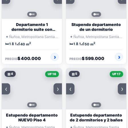
Departamento 1
Stupendo departamento
dormitorio suite con
de un dormitorio
walking closet
⌖
⌖
Ñuñoa, Metropolitana Santiago
Ñuñoa, Metropolitana Santiago
2
2
🛏️
🚿
📐
🛏️
🚿
📐
1
1
1
1
40 m
50 m
$ 400.000
$ 599.000
PRECIO
PRECIO
▧
4
▧
5
UF 16
UF 17
‹
›
‹
›
Estupendo departamento
Estupendo departamento
NUEVO Piso 4
de 2 dormitorios y 2 baños
⌖
⌖
Ñuñoa, Metropolitana Santiago
Ñuñoa, Metropolitana Santiago