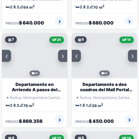
2
2
🛏️
🚿
📐
🛏️
🚿
📐
2
2
2
2
64 m
70 m
$ 640.000
$ 680.000
PRECIO
PRECIO
▧
7
▧
5
UF 21
UF 11
‹
›
‹
›
Departamento en
Departamento a dos
Arriendo A pasos del
cuadras del Mall Portal
metro
Ñuñoa
⌖
⌖
Ñuñoa, Metropolitana Santiago
Ñuñoa, Metropolitana Santiago
2
2
🛏️
🚿
📐
🛏️
🚿
📐
2
2
1
1
78 m
38 m
$ 869.356
$ 450.000
PRECIO
PRECIO
▧
4
▧
5
UF 17
UF 15