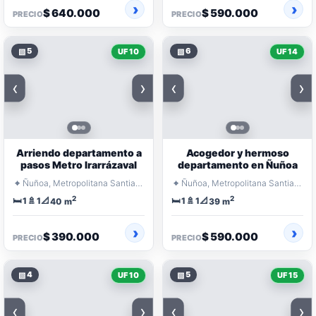
$ 640.000
$ 590.000
PRECIO
PRECIO
▧
5
▧
6
UF 10
UF 14
‹
›
‹
›
Arriendo departamento a
Acogedor y hermoso
pasos Metro Irarrázaval
departamento en Ñuñoa
⌖
⌖
Ñuñoa, Metropolitana Santiago
Ñuñoa, Metropolitana Santiago
2
2
🛏️
🚿
📐
🛏️
🚿
📐
1
1
1
1
40 m
39 m
$ 390.000
$ 590.000
PRECIO
PRECIO
▧
4
▧
5
UF 10
UF 15
‹
›
‹
›