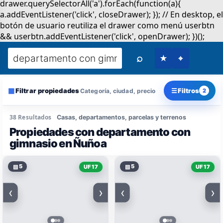
⌕
★
⌖
▦
☰
Filtrar propiedades
Filtros
Categoría, ciudad, precio
2
38 Resultados
Casas, departamentos, parcelas y terrenos
Propiedades con departamento con
gimnasio en Ñuñoa
▧
5
▧
5
UF 17
UF 17
‹
›
‹
›