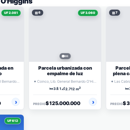
 O'Higgins
▧
6
▧
7
UF 2.081
UF 3.060
ada en
Parcela urbanizada con
Parce
o
empalme de luz
plena c
⌖
⌖
San Vicente, Lib. General Bernardo O'Higgins
Coinco, Lib. General Bernardo O'Higgins
2
🛏️
🚿
📐
🛏️
3
1
2.712 m
0
$ 125.000.000
$ 
PRECIO
PRECIO
UF 612