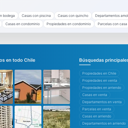
n bodega
Casas con piscina
Casas con quincho
Departamentos amo
Casas en condominio
Propiedades en condominio
Parcelas con casa
s en todo Chile
Búsquedas principale
Propiedades en Chile
Propiedades en venta
Propiedades en arriendo
Casas en venta
Departamentos en venta
Parcelas en venta
Casas en arriendo
Departamentos en arriendo