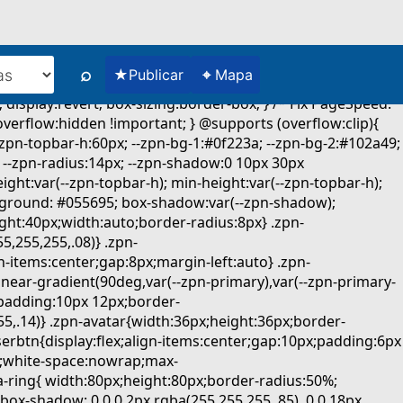
⌕
★
⌖
Publicar
Mapa