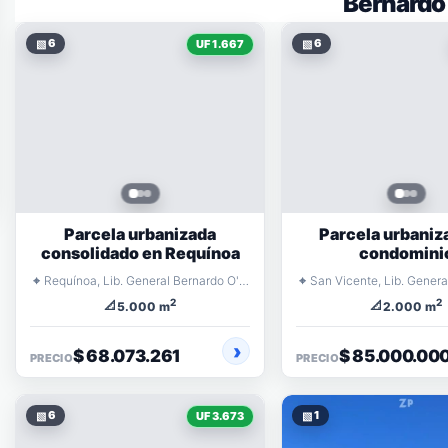
Bernardo
▧
6
▧
6
UF 1.667
Parcela urbanizada
Parcela urbaniz
consolidado en Requínoa
condomini
⌖
⌖
Requínoa, Lib. General Bernardo O'Higgins
2
2
📐
📐
5.000 m
2.000 m
$ 68.073.261
$ 85.000.00
PRECIO
PRECIO
▧
6
▧
1
UF 3.673