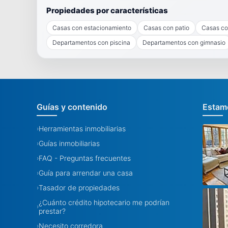
Propiedades por características
Casas con estacionamiento
Casas con patio
Casas co
Departamentos con piscina
Departamentos con gimnasio
Guías y contenido
Estamo
Herramientas inmobiliarias
›
Guías inmobiliarias
›
FAQ - Preguntas frecuentes
›
Guía para arrendar una casa
›
Tasador de propiedades
›
¿Cuánto crédito hipotecario me podrían
›
prestar?
Necesito corredora
›