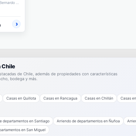
Paredones, Lib. General Bernardo O'Higgins
0
 Chile
stacadas de Chile, además de propiedades con características
ncho, bodega y más.
Casas en Quillota
Casas en Rancagua
Casas en Chillán
Casas en
de departamentos en Santiago
Arriendo de departamentos en Ñuñoa
Arri
partamentos en San Miguel