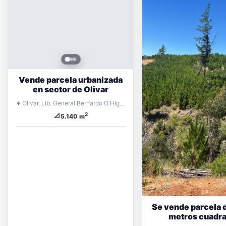
Vende parcela urbanizada
en sector de Olivar
⌖
Olivar, Lib. General Bernardo O'Higgins
2
📐
5.140 m
Se vende parcela
metros cuadr