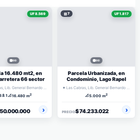
▧
7
UF 8.569
UF 1.817
la 16.480 mt2, en
Parcela Urbanizada, en
arretera 66 sector
Condominio, Lago Rapel
⌖
Las Cabras, Lib. General Bernardo O'Higgins
Las Cabras, Lib. General Bernardo O'Higgins
2
2
🚿
📐
📐
3
1
16.480 m
5.000 m
350.000.000
$ 74.233.022
PRECIO