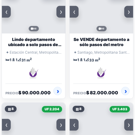
‹
›
‹
›
Lindo departamento
Se VENDE departamento a
ubicado a solo pasos del
sólo pasos del metro
metro
⌖
⌖
Estación Central, Metropolitana Santiago
Santiago, Metropolitana Santiago
2
2
🛏️
🚿
📐
🛏️
🚿
📐
1
1
1
1
31 m
33 m
$ 90.000.000
$ 82.000.000
PRECIO
PRECIO
▧
8
▧
8
UF 2.204
UF 3.403
‹
›
‹
›