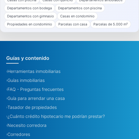
Casas con piscina
Casas con quincho
Departamentos amoblados
Departamentos con bodega
Departamentos con piscina
Departamentos con gimnasio
Casas en condominio
Propiedades en condominio
Parcelas con casa
Parcelas de 5.000 m²
Guías y contenido
Herramientas inmobiliarias
›
Guías inmobiliarias
›
FAQ - Preguntas frecuentes
›
Guía para arrendar una casa
›
Tasador de propiedades
›
¿Cuánto crédito hipotecario me podrían prestar?
›
Necesito corredora
›
Corredores
›