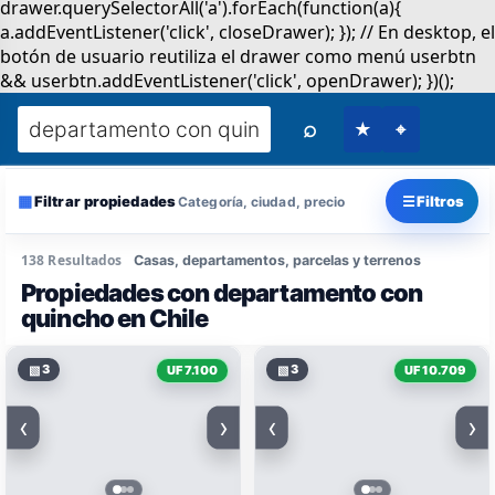
⌕
★
⌖
▦
☰
Filtrar propiedades
Filtros
Categoría, ciudad, precio
138 Resultados
Casas, departamentos, parcelas y terrenos
Propiedades con departamento con
quincho en Chile
▧
3
▧
3
UF 7.100
UF 10.709
‹
›
‹
›