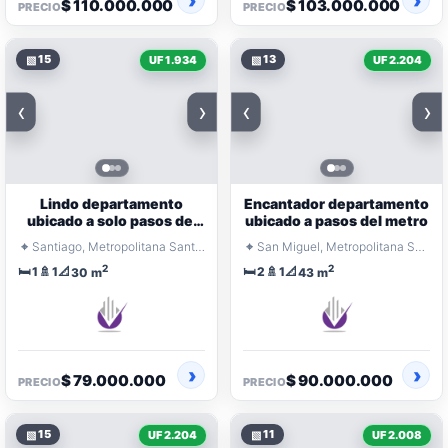
$ 110.000.000
$ 103.000.000
PRECIO
PRECIO
▧
15
▧
13
UF 1.934
UF 2.204
‹
›
‹
›
Lindo departamento
Encantador departamento
ubicado a solo pasos del
ubicado a pasos del metro
metro
⌖
⌖
Santiago, Metropolitana Santiago
San Miguel, Metropolitana Santiago
2
2
🛏️
🚿
📐
🛏️
🚿
📐
1
1
2
1
30 m
43 m
$ 79.000.000
$ 90.000.000
PRECIO
PRECIO
▧
15
▧
11
UF 2.204
UF 2.008