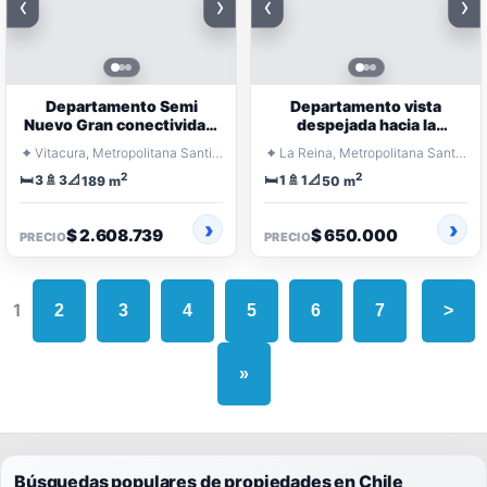
‹
›
‹
›
Departamento Semi
Departamento vista
Nuevo Gran conectividad:
despejada hacia la
Kennedy
cordillera
⌖
⌖
Vitacura, Metropolitana Santiago
La Reina, Metropolitana Santiago
2
2
🛏️
🚿
📐
🛏️
🚿
📐
3
3
1
1
189 m
50 m
$ 2.608.739
$ 650.000
PRECIO
PRECIO
1
2
3
4
5
6
7
>
»
Búsquedas populares de propiedades en Chile