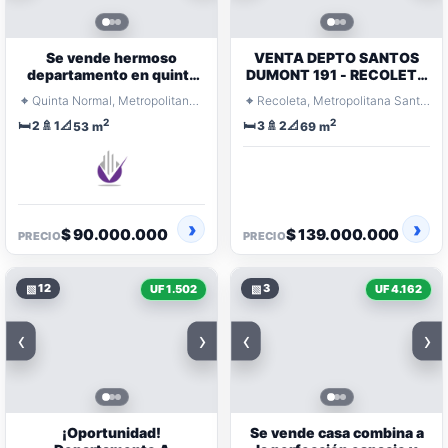
Se vende hermoso
VENTA DEPTO SANTOS
departamento en quinta
DUMONT 191 - RECOLETA
normal
- $139.000.000
⌖
⌖
Quinta Normal, Metropolitana Santiago
Recoleta, Metropolitana Santiago
2
2
🛏️
🚿
📐
🛏️
🚿
📐
2
1
3
2
53 m
69 m
$ 90.000.000
$ 139.000.000
PRECIO
PRECIO
▧
12
▧
3
UF 1.502
UF 4.162
‹
›
‹
›
¡Oportunidad!
Se vende casa combina a