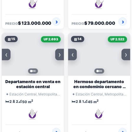
$ 123.000.000
$ 79.000.000
PRECIO
PRECIO
▧
15
▧
14
UF 2.693
UF 2.522
‹
›
‹
›
Departamento en venta en
Hermoso departamento
estación central
en condominio cercano a
metro
⌖
⌖
Estación Central, Metropolitana Santiago
Estación Central, Metropolitana Santiago
2
2
🛏️
🚿
📐
🛏️
🚿
📐
2
2
2
1
50 m
45 m