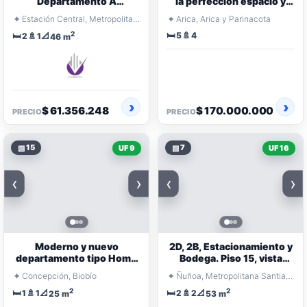
Departamento A
la perfección espacio y
Excelente Precio
funcionalidad
⌖
⌖
Estación Central, Metropolitana Santiago
Arica, Arica y Parinacota
2
🛏️
🚿
🛏️
🚿
📐
5
4
2
1
46 m
$ 61.356.248
$ 170.000.000
PRECIO
PRECIO
▧
15
▧
7
UF 9
UF 16
‹
›
‹
›
Moderno y nuevo
2D, 2B, Estacionamiento y
departamento tipo Home
Bodega. Piso 15, vista
Studio en el centro de
despejada. Excelente
⌖
⌖
Concepción, Biobío
Ñuñoa, Metropolitana Santiago
Concepción
Ubicación
2
2
🛏️
🚿
📐
🛏️
🚿
📐
1
1
2
2
25 m
53 m