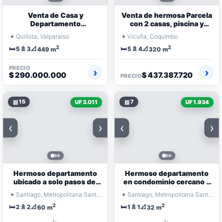
Venta de Casa y
Venta de hermosa Parcela
Departamento
con 2 casas, piscina y
Independiente Ideal para
quincho, Vicuña. 11.000
⌖
⌖
Quillota, Valparaíso
Vicuña, Coquimbo
Centro Educacional
UF
2
2
🛏️
🚿
📐
🛏️
🚿
📐
5
3
5
4
449 m
320 m
PRECIO
$ 290.000.000
$ 437.387.720
PRECIO
▧
15
▧
7
UF 3.011
UF 1.934
‹
›
‹
›
Hermoso departamento
Hermoso departamento
ubicado a solo pasos del
en condominio cercano a
metro
metro
⌖
⌖
Santiago, Metropolitana Santiago
Santiago, Metropolitana Santiago
2
2
🛏️
🚿
📐
🛏️
🚿
📐
2
2
1
1
60 m
32 m