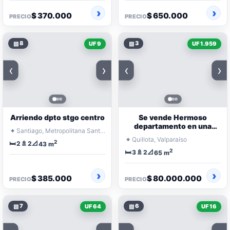
$ 370.000
$ 650.000
PRECIO
PRECIO
▧
8
▧
3
UF 9
UF 1.959
‹
›
‹
›
Arriendo dpto stgo centro
Se vende Hermoso
departamento en una
⌖
Santiago, Metropolitana Santiago
ubicación privilegiada y
⌖
Quillota, Valparaíso
2
🛏️
🚿
📐
segura
2
2
43 m
2
🛏️
🚿
📐
3
2
65 m
$ 385.000
$ 80.000.000
PRECIO
PRECIO
▧
7
▧
6
UF 64
UF 16