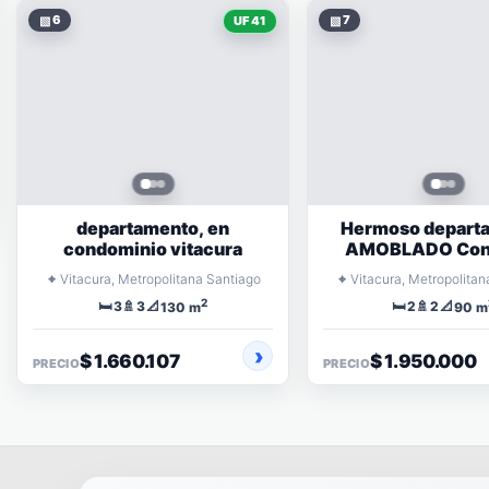
▧
6
▧
7
UF 41
departamento, en
Hermoso depart
condominio vitacura
AMOBLADO Con
abierto
⌖
⌖
Vitacura, Metropolitana Santiago
Vitacura, Metropolitan
2
🛏️
🚿
📐
🛏️
🚿
📐
3
3
2
2
130 m
90 m
$ 1.660.107
$ 1.950.000
PRECIO
PRECIO