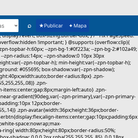
⌕
★
⌖
Publicar
Mapa