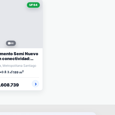
UF 64
amento Semi Nuevo
n conectividad:
Kennedy
a, Metropolitana Santiago
2
️
🚿
📐
3
3
189 m
2.608.739