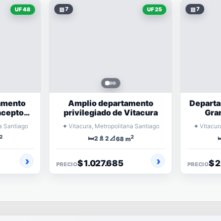
▧
7
▧
7
UF 48
UF 25
amento
Amplio departamento
Depart
cepto
privilegiado de Vitacura
Gra
⌖
⌖
a Santiago
Vitacura, Metropolitana Santiago
Vitacur
2
2
🛏️
🚿
📐

2
2
68 m
$ 1.027.685
$ 
PRECIO
PRECIO