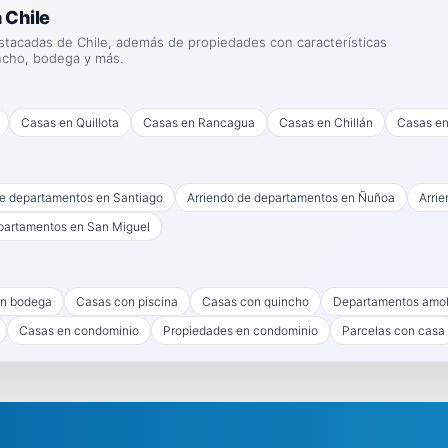
 Chile
stacadas de Chile, además de propiedades con características
ncho, bodega y más.
Casas en Quillota
Casas en Rancagua
Casas en Chillán
Casas en
de departamentos en Santiago
Arriendo de departamentos en Ñuñoa
Arri
partamentos en San Miguel
n bodega
Casas con piscina
Casas con quincho
Departamentos amo
Casas en condominio
Propiedades en condominio
Parcelas con casa