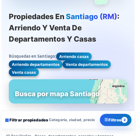
Propiedades En
Santiago (RM)
:
Arriendo Y Venta De
Departamentos Y Casas
Búsquedas en Santiago:
Arriendo casas
Arriendo departamentos
Venta departamentos
Venta casas
Busca por mapa Santiago
▦
☰
Filtrar propiedades
Filtros
Categoría, ciudad, precio
2
40 Resultados