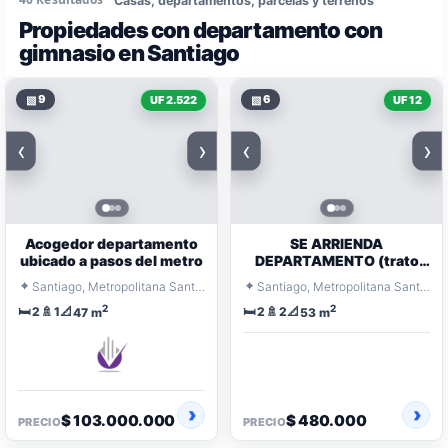
Casas, departamentos, parcelas y terrenos
Propiedades con departamento con
gimnasio en Santiago
▧
9
▧
6
UF 2.522
UF 12
‹
›
‹
›
Acogedor departamento
SE ARRIENDA
ubicado a pasos del metro
DEPARTAMENTO (trato
directo)
⌖
⌖
Santiago, Metropolitana Santiago
Santiago, Metropolitana Santiago
2
2
🛏️
🚿
📐
🛏️
🚿
📐
2
1
2
2
47 m
53 m
$ 103.000.000
$ 480.000
PRECIO
PRECIO