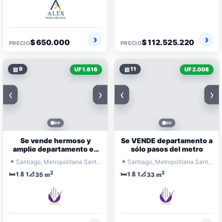
$ 650.000
$ 112.525.220
PRECIO
PRECIO
▧
9
▧
11
UF 1.616
UF 2.008
‹
›
‹
›
Se vende hermoso y
Se VENDE departamento a
amplio departamento en
sólo pasos del metro
santiago
⌖
⌖
Santiago, Metropolitana Santiago
Santiago, Metropolitana Santiago
2
2
🛏️
🚿
📐
🛏️
🚿
📐
1
1
1
1
35 m
33 m