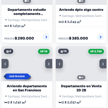
Departamento estudio
Arriendo dpto stgo centro
completamente
⌖
Santiago, Metropolitana Santiago
amoblado.
⌖
Santiago, Metropolitana Santiago
2
🛏️
🚿
📐
2
2
43 m
2
🛏️
🚿
📐
1
1
21 m
$ 290.000
$ 385.000
PRECIO
PRECIO
▧
4
▧
15
UF 16
UF 2.755
‹
›
‹
›
DESTACADO
Arriendo departamento
Departamento en Venta
en San Francisco
2D 2B
⌖
⌖
Santiago, Metropolitana Santiago
Santiago, Metropolitana Santiago
2
2
🛏️
🚿
📐
🛏️
🚿
📐
2
1
2
2
47 m
57 m