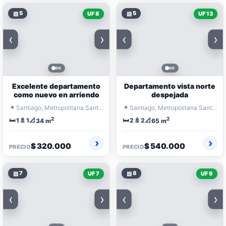
▧
5
▧
5
UF 8
UF 13
‹
›
‹
›
Excelente departamento
Departamento vista norte
como nuevo en arriendo
despejada
⌖
⌖
Santiago, Metropolitana Santiago
Santiago, Metropolitana Santiago
2
2
🛏️
🚿
📐
🛏️
🚿
📐
1
1
2
2
34 m
65 m
$ 320.000
$ 540.000
PRECIO
PRECIO
▧
7
▧
8
UF 7
UF 9
‹
›
‹
›