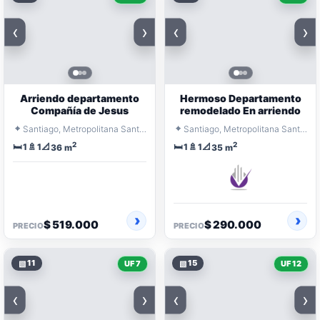
‹
›
‹
›
Arriendo departamento
Hermoso Departamento
Compañía de Jesus
remodelado En arriendo
⌖
⌖
Santiago, Metropolitana Santiago
Santiago, Metropolitana Santiago
2
2
🛏️
🚿
📐
🛏️
🚿
📐
1
1
1
1
36 m
35 m
$ 519.000
$ 290.000
PRECIO
PRECIO
▧
11
▧
15
UF 7
UF 12
‹
›
‹
›