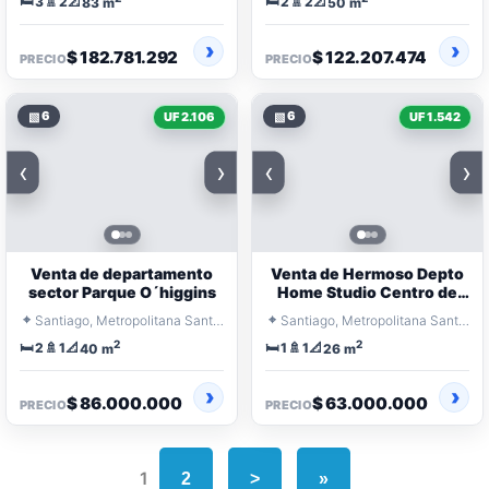
🛏️
🚿
📐
🛏️
🚿
📐
3
2
2
2
83 m
50 m
$ 182.781.292
$ 122.207.474
PRECIO
PRECIO
▧
6
▧
6
UF 2.106
UF 1.542
‹
›
‹
›
Venta de departamento
Venta de Hermoso Depto
sector Parque O´higgins
Home Studio Centro de
Santiago
⌖
⌖
Santiago, Metropolitana Santiago
Santiago, Metropolitana Santiago
2
2
🛏️
🚿
📐
🛏️
🚿
📐
2
1
1
1
40 m
26 m
$ 86.000.000
$ 63.000.000
PRECIO
PRECIO
1
2
>
»