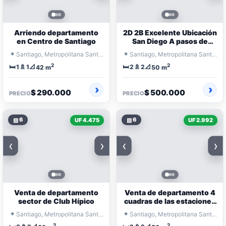
Arriendo departamento
2D 2B Excelente Ubicación
en Centro de Santiago
San Diego A pasos de
Metro U. De Chile
⌖
⌖
Santiago, Metropolitana Santiago
Santiago, Metropolitana Santiago
2
2
🛏️
🚿
📐
🛏️
🚿
📐
1
1
2
2
42 m
50 m
$ 290.000
$ 500.000
PRECIO
PRECIO
▧
6
▧
6
UF 4.475
UF 2.992
‹
›
‹
›
Venta de departamento
Venta de departamento 4
sector de Club Hípico
cuadras de las estaciones
de Metro Línea 1
⌖
⌖
Santiago, Metropolitana Santiago
Santiago, Metropolitana Santiago
2
2