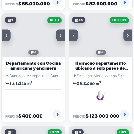
$ 66.000.000
$ 82.000.000
PRECIO
PRECIO
▧
6
▧
15
UF 10
UF 3.011
‹
›
‹
›
Departamento con Cocina
Hermoso departamento
americana y encimera
ubicado a solo pasos del
metro
⌖
⌖
Santiago, Metropolitana Santiago
Santiago, Metropolitana Santiago
2
2
🛏️
🚿
📐
🛏️
🚿
📐
1
1
2
2
40 m
60 m
$ 400.000
$ 123.000.000
PRECIO
PRECIO
▧
5
▧
9
UF 13
UF 7