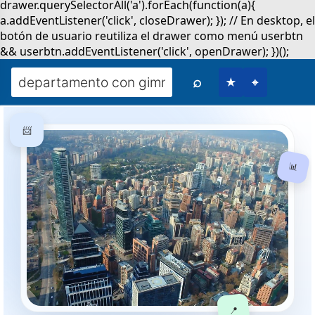
⌕
★
⌖
📨
📊
📍