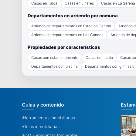
Casas en Talca
Casas en Linares
Casas en La Serena
Departamentos en arriendo por comuna
Arriendo de departamentos en Estación Central
Arriendo 
Arriendo de departamentos en Las Condes
Arriendo de de
Propiedades por características
Casas con estacionamiento
Casas con patio
Casas co
Departamentos con piscina
Departamentos con gimnasio
Guías y contenido
Estamo
Herramientas inmobiliarias
›
Guías inmobiliarias
›
FAQ - Preguntas frecuentes
›