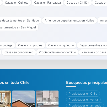
Casas en Quillota
Casas en Rancagua
Casas en Chillán
Casas en
de departamentos en Santiago
Arriendo de departamentos en Ñuñoa
Arri
partamentos en San Miguel
n bodega
Casas con piscina
Casas con quincho
Departamentos amo
Casas en condominio
Propiedades en condominio
Parcelas con casa
s en todo Chile
Búsquedas principale
Propiedades en Chile
Propiedades en venta
Propiedades en arriendo