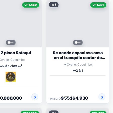
▧
3
UF 1.469
UF 1.351
 2 pisos Sotaqui
Se vende espaciosa casa
en el tranquilo sector de
Ovalle, Coquimbo
Sotaqui
⌖
Ovalle, Coquimbo
2
🛏️
🚿
📐
2
1
69 m
🛏️
🚿
2
1
60.000.000
$ 55.164.930
PRECIO