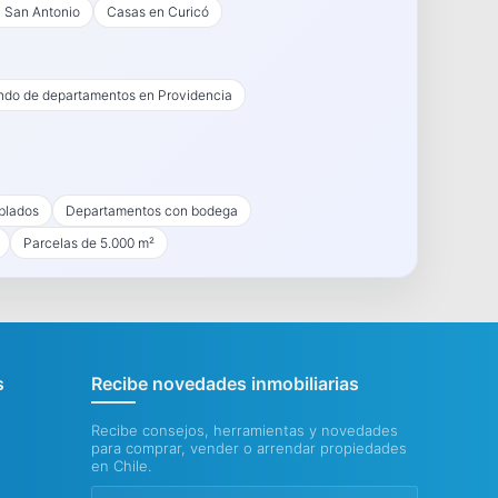
 San Antonio
Casas en Curicó
endo de departamentos en Providencia
blados
Departamentos con bodega
Parcelas de 5.000 m²
s
Recibe novedades inmobiliarias
Recibe consejos, herramientas y novedades
para comprar, vender o arrendar propiedades
en Chile.