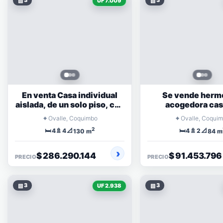
▧
3
▧
3
UF 7.009
En venta Casa individual
Se vende hermosa y
aislada, de un solo piso, con
acogedora casa en
ampliación regularizable
excelente esta
⌖
⌖
Ovalle, Coquimbo
Ovalle, Coqui
conservaci
2
🛏️
🚿
📐
🛏️
🚿
📐
4
4
4
2
130 m
84 m
$ 286.290.144
$ 91.453.796
PRECIO
PRECIO
▧
3
▧
3
UF 2.938