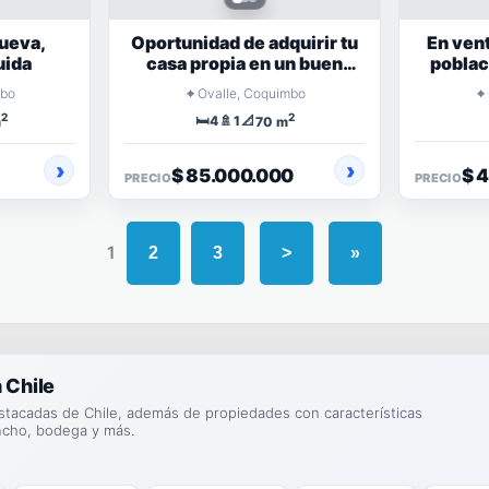
ueva,
Oportunidad de adquirir tu
En ven
uida
casa propia en un buen
poblac
barrio
Dehes
⌖
⌖
mbo
Ovalle, Coquimbo
2
2
🛏️
🚿
📐
4
1
m
70 m
$ 85.000.000
$ 
PRECIO
PRECIO
1
2
3
>
»
 Chile
stacadas de Chile, además de propiedades con características
ncho, bodega y más.