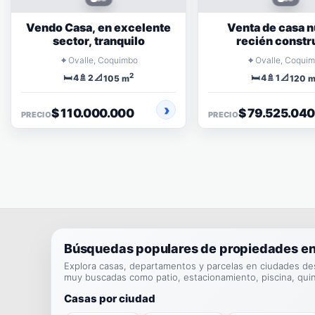
Vendo Casa, en excelente
Venta de casa n
sector, tranquilo
recién constr
⌖
⌖
Ovalle, Coquimbo
Ovalle, Coqui
2
🛏️
🚿
📐
🛏️
🚿
📐
4
2
4
1
105 m
120 
$ 110.000.000
$ 79.525.040
PRECIO
PRECIO
Búsquedas populares de propiedades en
Explora casas, departamentos y parcelas en ciudades de
muy buscadas como patio, estacionamiento, piscina, qui
Casas por ciudad