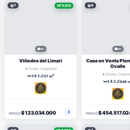
▧
7
▧
8
UF 3.012
Viñedos del Limarí
Casa en Venta Ple
Ovalle
⌖
Ovalle, Coquimbo
⌖
Ovalle, Coqui
2
🛏️
🚿
📐
3
2
57 m
🛏️
🚿
📐
3
2
846 
$ 123.034.000
$ 454.517.02
PRECIO
PRECIO