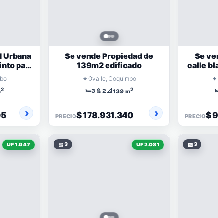
d Urbana
Se vende Propiedad de
Se ve
into para
139m2 edificado
calle bl
iales
pobla
⌖
⌖
mbo
Ovalle, Coquimbo
2
2
🛏️
🚿
📐

3
2
m
139 m
05
$ 178.931.340
$ 
PRECIO
PRECIO
▧
3
▧
3
UF 1.947
UF 2.081