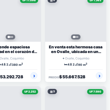
▧
3
UF 11.098
UF 1.363
ende espaciosa
En venta esta hermosa casa
ad en el corazón de
en Ovalle, ubicada en una
ovalle
parcela de agrado
⌖
Ovalle, Coquimbo
Ovalle, Coquimbo
2
2
️
🚿
📐
🛏️
🚿
📐
4
2
4
2
380 m
90 m
453.292.728
$ 55.667.528
PRECIO
▧
3
UF 2.252
UF 7.590