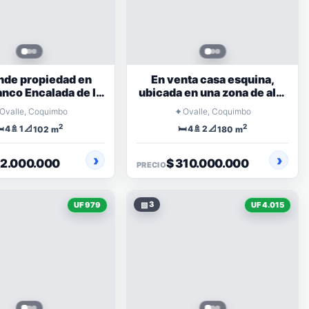
nde propiedad en
En venta casa esquina,
anco Encalada de la
ubicada en una zona de alta
ción Jose Tomas
plusvalía
⌖
Ovalle, Coquimbo
Ovalle, Coquimbo
Ovalle
2
2
️
🚿
📐
🛏️
🚿
📐
4
1
4
2
102 m
180 m
92.000.000
$ 310.000.000
PRECIO
▧
3
UF 979
UF 4.015