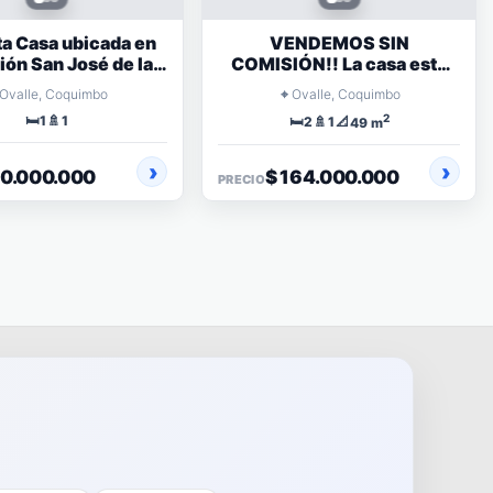
ta Casa ubicada en
VENDEMOS SIN
ión San José de la
COMISIÓN!! La casa está
a, casa ampliada
construida totalmente con
⌖
Ovalle, Coquimbo
Ovalle, Coquimbo
material sólido
🛏️
🚿
2
1
1
🛏️
🚿
📐
2
1
49 m
40.000.000
$ 164.000.000
PRECIO