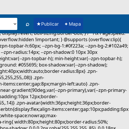
⌕
★
⌖
Publicar
Mapa