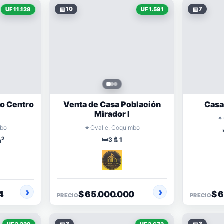
▧
10
▧
7
UF 11.128
UF 1.591
no Centro
Venta de Casa Población
Casa
Mirador I
⌖
⌖
mbo
Ovalle, Coquimbo
2
🛏️
🚿
3
1
m
4
$ 65.000.000
$ 
PRECIO
PRECIO