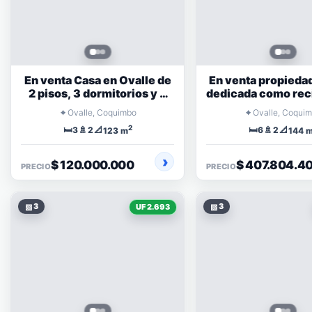
En venta Casa en Ovalle de
En venta propieda
2 pisos, 3 dormitorios y 2
dedicada como rec
baños
locales comerc
⌖
⌖
Ovalle, Coquimbo
Ovalle, Coqui
2
🛏️
🚿
📐
🛏️
🚿
📐
3
2
6
2
123 m
144 
$ 120.000.000
$ 407.804.4
PRECIO
PRECIO
▧
3
▧
3
UF 2.693