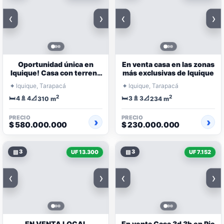
‹
›
‹
›
Oportunidad única en
En venta casa en las zonas
Iquique! Casa con terreno
más exclusivas de Iquique
amplio a pasos de Playa
⌖
⌖
Iquique, Tarapacá
Iquique, Tarapacá
Brava
2
2
🛏️
🚿
📐
🛏️
🚿
📐
4
4
3
3
310 m
234 m
PRECIO
PRECIO
$ 580.000.000
$ 230.000.000
▧
3
▧
3
UF 13.300
UF 7.152
‹
›
‹
›
EN VENTA LOCAL
En venta Casa 3d 3b en Pje