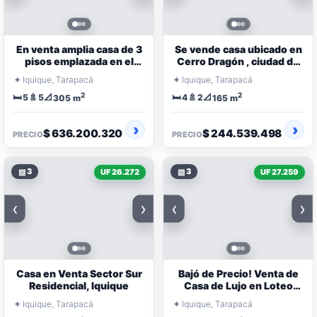
En venta amplia casa de 3
Se vende casa ubicado en
pisos emplazada en el
Cerro Dragón , ciudad de
sector Sur de Iquique
Iquique.
⌖
⌖
Iquique, Tarapacá
Iquique, Tarapacá
2
2
🛏️
🚿
📐
🛏️
🚿
📐
5
5
4
2
305 m
165 m
$ 636.200.320
$ 244.539.498
PRECIO
PRECIO
▧
3
▧
3
UF 26.272
UF 27.259
‹
›
‹
›
Casa en Venta Sector Sur
Bajó de Precio! Venta de
Residencial, Iquique
Casa de Lujo en Loteo
Parador del Sol
⌖
⌖
Iquique, Tarapacá
Iquique, Tarapacá
Huayquique