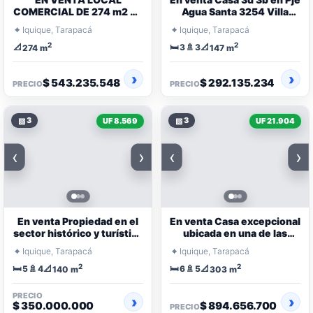
COMERCIAL DE 274 m2 EN
Agua Santa 3254 Villa
CALLE TARAPACA 450
Magisterio Iquique
⌖
⌖
Iquique, Tarapacá
Iquique, Tarapacá
IQUIQUE
2
2
📐
🛏️
🚿
📐
3
3
274 m
147 m
$ 543.235.548
$ 292.135.234
PRECIO
PRECIO
▧
3
▧
3
UF 8.569
UF 21.904
‹
›
‹
›
En venta Propiedad en el
En venta Casa excepcional
sector histórico y turístico
ubicada en una de las
de Baquedano
zonas más destacadas de
⌖
⌖
Iquique, Tarapacá
Iquique, Tarapacá
Iquique
2
2
🛏️
🚿
📐
🛏️
🚿
📐
5
4
6
5
140 m
303 m
PRECIO
$ 350.000.000
$ 894.656.700
PRECIO