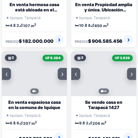
En venta hermosa casa
En venta Propiedad amplia
está ubicada en el
y única. Ubicación
conjunto habitacional Rey
exclusiva y privilegiada
⌖
⌖
Iquique, Tarapacá
Iquique, Tarapacá
del Mar
2
2
🛏️
🚿
📐
🛏️
🚿
📐
4
2
10
8
107 m
650 m
$ 182.000.000
$ 906.585.456
PRECIO
PRECIO
▧
2
▧
3
UF 6.384
UF 3.929
‹
›
‹
›
En venta espaciosa casa
Se vende casa en
en la comuna de Iquique
Tarapacá 1427
⌖
⌖
Iquique, Tarapacá
Iquique, Tarapacá
2
2
🛏️
🚿
📐
🛏️
🚿
📐
6
6
9
2
207 m
206 m