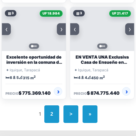
▧
3
▧
3
UF 18.984
UF 21.417
‹
›
‹
›
Excelente oportunidad de
EN VENTA UNA Exclusiva
inversión en la comuna de
Casa de Ensueño en
Iquique
Pasaje Miramar
⌖
⌖
Iquique, Tarapacá
Iquique, Tarapacá
2
2
🛏️
🚿
📐
🛏️
🚿
📐
6
5
4
4
315 m
450 m
$ 775.369.140
$ 874.775.440
PRECIO
PRECIO
1
2
>
»