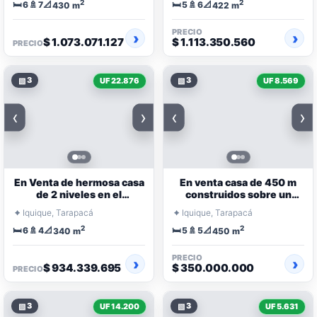
2
2
🛏️
🚿
📐
🛏️
🚿
📐
6
7
5
6
430 m
422 m
PRECIO
$ 1.073.071.127
$ 1.113.350.560
PRECIO
▧
3
▧
3
UF 22.876
UF 8.569
‹
›
‹
›
En Venta de hermosa casa
En venta casa de 450 m
de 2 niveles en el
construidos sobre un
exclusivo Pasaje Pukara
terreno de 200 m
⌖
⌖
Iquique, Tarapacá
Iquique, Tarapacá
Turi
2
2
🛏️
🚿
📐
🛏️
🚿
📐
6
4
5
5
340 m
450 m
PRECIO
$ 934.339.695
$ 350.000.000
PRECIO
▧
3
▧
3
UF 14.200
UF 5.631