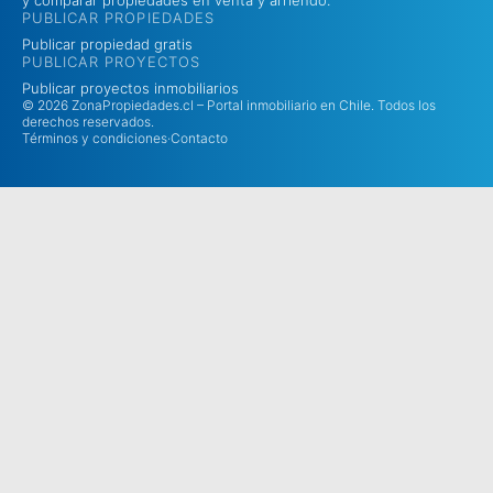
y comparar propiedades en venta y arriendo.
PUBLICAR PROPIEDADES
Publicar propiedad gratis
PUBLICAR PROYECTOS
Publicar proyectos inmobiliarios
© 2026 ZonaPropiedades.cl – Portal inmobiliario en Chile. Todos los
derechos reservados.
Términos y condiciones
·
Contacto