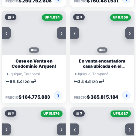
$ 260.762.606
$ 160.481.531
PRECIO
PRECIO
▧
3
▧
3
UF 4.034
UF 8.956
‹
›
‹
›
Casa en Venta en
En venta encantadora
Condominio Arquen!
casa ubicada en el
consolidado sector sur de
⌖
⌖
Iquique, Tarapacá
Iquique, Tarapacá
Iquique
2
2
🛏️
🚿
📐
🛏️
🚿
📐
6
3
3
4
120 m
120 m
$ 164.775.883
$ 365.815.184
PRECIO
PRECIO
▧
3
▧
3
UF 15.576
UF 5.987
‹
›
‹
›