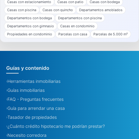
Casas con estacionamiento
Casas con patio
Casas con bodega
Casas con piscina
Casas con quincho
Departamentos amoblados
Departamentos con bodega
Departamentos con piscina
Departamentos con gimnasio
Casas en condominio
Propiedades en condominio
Parcelas con casa
Parcelas de 5.000 m²
Guías y contenido
Herramientas inmobiliarias
›
Guías inmobiliarias
›
FAQ - Preguntas frecuentes
›
Guía para arrendar una casa
›
Tasador de propiedades
›
¿Cuánto crédito hipotecario me podrían prestar?
›
Necesito corredora
›