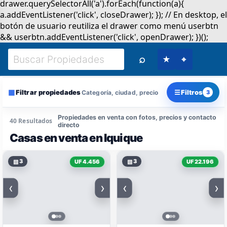
⌕
★
⌖
▦
☰
Filtrar propiedades
Filtros
Categoría, ciudad, precio
3
Propiedades en venta con fotos, precios y contacto
40 Resultados
directo
Casas en venta en Iquique
▧
3
▧
3
UF 4.456
UF 22.196
‹
›
‹
›