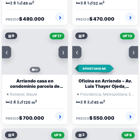
2
2
🛏️
🚿
📐
🛏️
🚿
📐
2
1
3
1
49 m
52 m
$ 480.000
$ 470.000
PRECIO
PRECIO
▧
8
▧
8
UF 17
UF 13
‹
›
‹
›
OPORTUNIDAD
Arriendo casa en
Oficina en Arriendo – Av.
condominio parcela de
Luis Thayer Ojeda,
agrado - Quilvo Alto -
Providencia
⌖
⌖
Romeral, Maule
Providencia, Metropolitana Santiago
Romeral
2
2
🛏️
🚿
📐
🛏️
🚿
📐
2
2
2
2
120 m
45 m
$ 700.000
$ 550.000
PRECIO
PRECIO
▧
8
▧
3
UF 9
UF 6