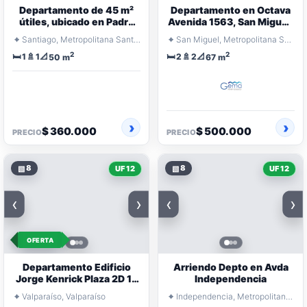
Departamento de 45 m²
Departamento en Octava
útiles, ubicado en Padre
Avenida 1563, San Miguel,
Miguel de Olivares 1405
con estacionamiento y
⌖
⌖
Santiago, Metropolitana Santiago
San Miguel, Metropolitana Santiago
bodega.
2
2
🛏️
🚿
📐
🛏️
🚿
📐
1
1
2
2
50 m
67 m
$ 360.000
$ 500.000
PRECIO
PRECIO
▧
8
▧
8
UF 12
UF 12
‹
›
‹
›
OFERTA
Departamento Edificio
Arriendo Depto en Avda
Jorge Kenrick Plaza 2D 1B
Independencia
estacionamiento techado
⌖
⌖
Valparaíso, Valparaíso
Independencia, Metropolitana Santiago