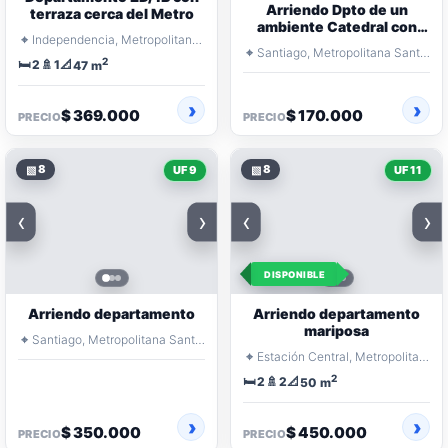
Arriendo Dpto de un
terraza cerca del Metro
ambiente Catedral con
⌖
Independencia, Metropolitana Santiago
Teatinos
⌖
Santiago, Metropolitana Santiago
2
🛏️
🚿
📐
2
1
47 m
$ 369.000
$ 170.000
PRECIO
PRECIO
▧
8
▧
8
UF 9
UF 11
‹
›
‹
›
DISPONIBLE
Arriendo departamento
Arriendo departamento
mariposa
⌖
Santiago, Metropolitana Santiago
⌖
Estación Central, Metropolitana Santiago
2
🛏️
🚿
📐
2
2
50 m
$ 350.000
$ 450.000
PRECIO
PRECIO