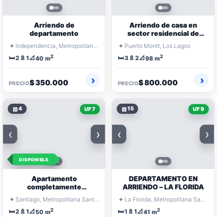
Arriendo de
Arriendo de casa en
departamento
sector residencial de
Puerto Montt
⌖
⌖
Independencia, Metropolitana Santiago
Puerto Montt, Los Lagos
2
2
🛏️
🚿
📐
🛏️
🚿
📐
2
1
3
2
40 m
98 m
$ 350.000
$ 800.000
PRECIO
PRECIO
▧
4
▧
15
UF 7
UF 9
‹
›
‹
›
DISPONIBLE
Apartamento
DEPARTAMENTO EN
completamente
ARRIENDO – LA FLORIDA
amueblado de dos
⌖
⌖
Santiago, Metropolitana Santiago
La Florida, Metropolitana Santiago
recámaras y un baño
2
2
🛏️
🚿
📐
🛏️
🚿
📐
2
1
1
1
50 m
41 m