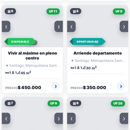
▧
8
▧
8
UF 11
UF 9
‹
›
‹
›
DISPONIBLE
OPORTUNIDAD
Vivir al máximo en pleno
Arriendo departamento
centro
⌖
Santiago, Metropolitana Santiago
⌖
Santiago, Metropolitana Santiago
2
🛏️
🚿
📐
1
1
30 m
2
🛏️
🚿
📐
1
1
45 m
$ 450.000
$ 350.000
PRECIO
PRECIO
▧
7
▧
8
UF 9
UF 20
‹
›
‹
›