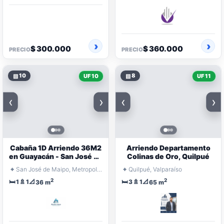
$ 300.000
$ 360.000
PRECIO
PRECIO
▧
10
▧
8
UF 10
UF 11
‹
›
‹
›
Cabaña 1D Arriendo 36M2
Arriendo Departamento
en Guayacán - San José de
Colinas de Oro, Quilpué
Maipo
⌖
⌖
San José de Maipo, Metropolitana Santiago
Quilpué, Valparaíso
2
2
🛏️
🚿
📐
🛏️
🚿
📐
1
1
3
1
36 m
65 m