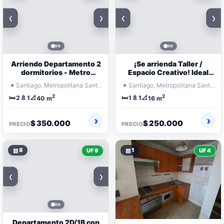
‹
›
‹
›
Arriendo Departamento 2
¡Se arrienda Taller /
dormitorios - Metro
Espacio Creativo! Ideal
Parque O'Higgins
Artistas y Emprendedores
⌖
⌖
Santiago, Metropolitana Santiago
Santiago, Metropolitana Santiago
2
2
🛏️
🚿
📐
🛏️
🚿
📐
2
1
1
1
40 m
16 m
$ 350.000
$ 250.000
PRECIO
PRECIO
▧
8
▧
1
UF 9
UF 4
‹
›
Departamento 2D/1B con