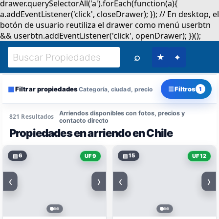
⌕
★
⌖
▦
☰
Filtrar propiedades
Filtros
Categoría, ciudad, precio
1
Arriendos disponibles con fotos, precios y
821 Resultados
contacto directo
Propiedades en arriendo en Chile
▧
6
▧
15
UF 9
UF 12
‹
›
‹
›