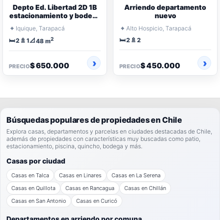
Depto Ed. Libertad 2D 1B
Arriendo departamento
estacionamiento y bodega
nuevo
GC inc.
⌖
⌖
Iquique, Tarapacá
Alto Hospicio, Tarapacá
2
🛏️
🚿
🛏️
🚿
📐
2
2
2
1
48 m
$ 650.000
$ 450.000
PRECIO
PRECIO
Búsquedas populares de propiedades en Chile
Explora casas, departamentos y parcelas en ciudades destacadas de Chile,
además de propiedades con características muy buscadas como patio,
estacionamiento, piscina, quincho, bodega y más.
Casas por ciudad
Casas en Talca
Casas en Linares
Casas en La Serena
Casas en Quillota
Casas en Rancagua
Casas en Chillán
Casas en San Antonio
Casas en Curicó
Departamentos en arriendo por comuna