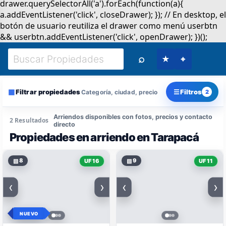
⌕
★
⌖
▦
☰
Filtrar propiedades
Filtros
Categoría, ciudad, precio
2
Arriendos disponibles con fotos, precios y contacto
2 Resultados
directo
Propiedades en arriendo en Tarapacá
▧
8
▧
9
UF 16
UF 11
‹
›
‹
›
NUEVO