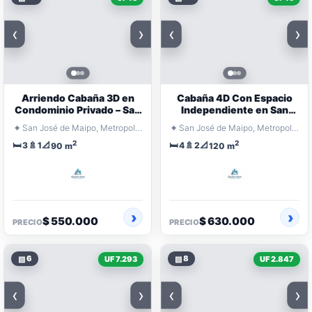
‹
›
‹
›
Arriendo Cabaña 3D en
Cabaña 4D Con Espacio
Condominio Privado – San
Independiente en San
José de Maipo
José de Maipo
⌖
⌖
San José de Maipo, Metropolitana Santiago
San José de Maipo, Metropolitana Santiago
2
2
🛏️
🚿
📐
🛏️
🚿
📐
3
1
4
2
90 m
120 m
$ 550.000
$ 630.000
PRECIO
PRECIO
▧
6
▧
8
UF 7.293
UF 2.847
‹
›
‹
›