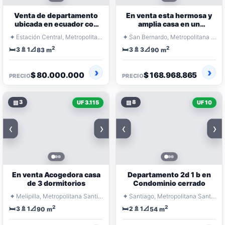
Venta de departamento
En venta esta hermosa y
ubicada en ecuador con
amplia casa en un
santa Petronila
exclusivo condominio
⌖
⌖
Estación Central, Metropolitana Santiago
San Bernardo, Metropolitana Santiago
2
2
🛏️
🚿
📐
🛏️
🚿
📐
3
1
3
3
83 m
90 m
$ 80.000.000
$ 168.968.865
PRECIO
PRECIO
▧
3
▧
8
UF 3.115
UF 10
‹
›
‹
›
En venta Acogedora casa
Departamento 2d 1 b en
de 3 dormitorios
Condominio cerrado
⌖
⌖
Melipilla, Metropolitana Santiago
Santiago, Metropolitana Santiago
2
2
🛏️
🚿
📐
🛏️
🚿
📐
3
1
2
1
90 m
54 m