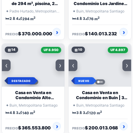
de 294 m², piscina, 2
Condominio Los Jardines
dormitorios y condominio
de Linderos, Buin | 4
⌖
⌖
Padre Hurtado, Metropolitana Santiago
Buin, Metropolitana Santiago
Dormitorios
2
2
🛏️
🚿
📐
🛏️
🚿
📐
2
4
4
3
294 m
76 m
$ 370.000.000
$ 140.013.232
PRECIO
PRECIO
▧
14
▧
10
UF 8.950
UF 4.897
‹
›
‹
›
DESTACADO
NUEVO
Casa en Venta en
Casa en Venta en
Condominio Alto
Condominio en Buin | 3
Sacramento, Linderos,
Dormitorios, Piscina y
⌖
⌖
Buin, Metropolitana Santiago
Buin, Metropolitana Santiago
Buin | 4 Dormitorios
Quincho
2
2
🛏️
🚿
📐
🛏️
🚿
📐
4
3
3
3
140 m
120 m
$ 365.553.800
$ 200.013.068
PRECIO
PRECIO