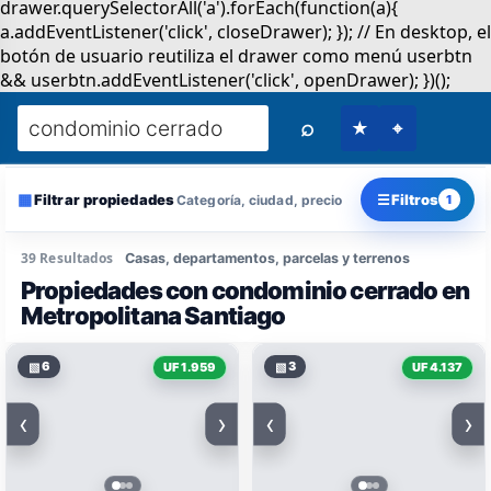
⌕
★
⌖
▦
☰
Filtrar propiedades
Filtros
Categoría, ciudad, precio
1
39 Resultados
Casas, departamentos, parcelas y terrenos
Propiedades con condominio cerrado en
Metropolitana Santiago
▧
6
▧
3
UF 1.959
UF 4.137
‹
›
‹
›