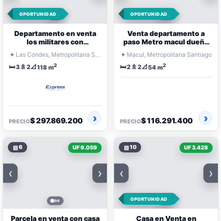
OPORTUNIDAD
OPORTUNIDAD
Departamento en venta
Venta departamento a
los militares con
paso Metro macul dueño
manquehue metro
directo
⌖
⌖
Las Condes, Metropolitana Santiago
Macul, Metropolitana Santiago
manquehue
2
2
🛏️
🚿
📐
🛏️
🚿
📐
3
2
2
2
118 m
54 m
$ 297.869.200
$ 116.291.400
PRECIO
PRECIO
▧
6
▧
10
UF 9.059
UF 3.428
‹
›
‹
›
OPORTUNIDAD
Parcela en venta con casa
Casa en Venta en