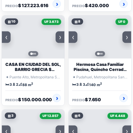
$ 127.223.616
$ 420.000
PRECIO
PRECIO
▧
10
▧
8
UF 3.673
UF 0
‹
›
‹
›
CASA EN CIUDAD DEL SOL,
Hermosa Casa Familiar
BARRIO GRECIA $
Piscina, Quincho Cerrado
150.000.000
3d, 3b Y 2e
⌖
⌖
Puente Alto, Metropolitana Santiago
Pudahuel, Metropolitana Santiago
2
2
🛏️
🚿
📐
🛏️
🚿
📐
3
2
3
3
88 m
140 m
$ 150.000.000
$ 7.650
PRECIO
PRECIO
▧
3
▧
6
UF 12.857
UF 4.448
‹
›
‹
›