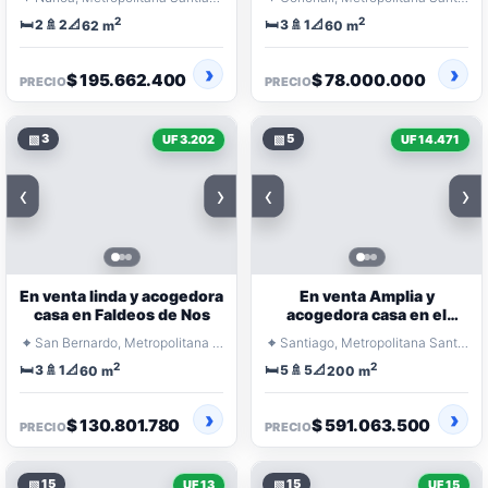
2
2
🛏️
🚿
📐
🛏️
🚿
📐
2
2
3
1
62 m
60 m
$ 195.662.400
$ 78.000.000
PRECIO
PRECIO
▧
3
▧
5
UF 3.202
UF 14.471
‹
›
‹
›
En venta linda y acogedora
En venta Amplia y
casa en Faldeos de Nos
acogedora casa en el
corazón de Huechuraba
⌖
⌖
San Bernardo, Metropolitana Santiago
Santiago, Metropolitana Santiago
2
2
🛏️
🚿
📐
🛏️
🚿
📐
3
1
5
5
60 m
200 m
$ 130.801.780
$ 591.063.500
PRECIO
PRECIO
▧
15
▧
15
UF 13
UF 15