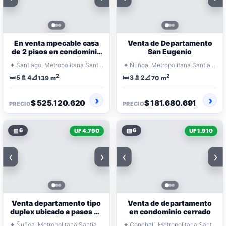
En venta mpecable casa
Venta de Departamento
de 2 pisos en condominio
San Eugenio
cerrado
⌖
⌖
Santiago, Metropolitana Santiago
Ñuñoa, Metropolitana Santiago
2
2
🛏️
🚿
📐
🛏️
🚿
📐
5
4
3
2
139 m
70 m
$ 525.120.620
$ 181.680.691
PRECIO
PRECIO
▧
6
▧
6
UF 4.790
UF 1.910
‹
›
‹
›
Venta departamento tipo
Venta de departamento
duplex ubicado a pasos de
en condominio cerrado
metro Irarrazabal
⌖
⌖
Ñuñoa, Metropolitana Santiago
Conchalí, Metropolitana Santiago