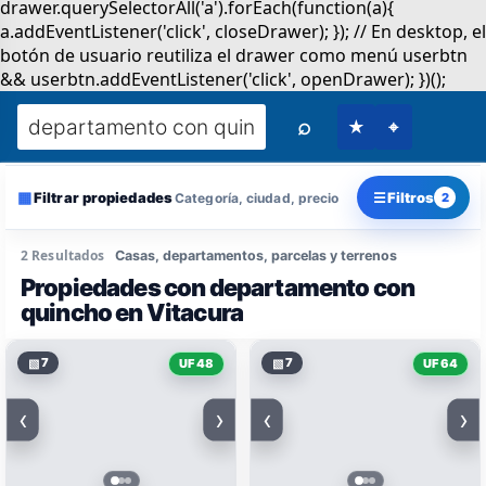
⌕
★
⌖
▦
☰
Filtrar propiedades
Filtros
Categoría, ciudad, precio
2
2 Resultados
Casas, departamentos, parcelas y terrenos
Propiedades con departamento con
quincho en Vitacura
▧
7
▧
7
UF 48
UF 64
‹
›
‹
›