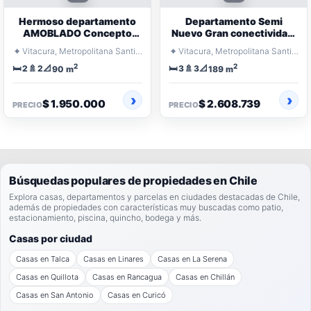
Hermoso departamento
Departamento Semi
AMOBLADO Concepto
Nuevo Gran conectividad:
abierto
Kennedy
⌖
⌖
Vitacura, Metropolitana Santiago
Vitacura, Metropolitana Santiago
2
2
🛏️
🚿
📐
🛏️
🚿
📐
2
2
3
3
90 m
189 m
$ 1.950.000
$ 2.608.739
PRECIO
PRECIO
Búsquedas populares de propiedades en Chile
Explora casas, departamentos y parcelas en ciudades destacadas de Chile,
además de propiedades con características muy buscadas como patio,
estacionamiento, piscina, quincho, bodega y más.
Casas por ciudad
Casas en Talca
Casas en Linares
Casas en La Serena
Casas en Quillota
Casas en Rancagua
Casas en Chillán
Casas en San Antonio
Casas en Curicó