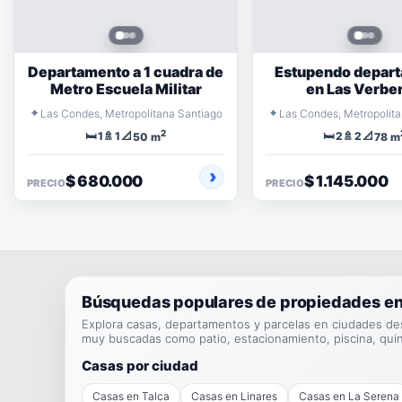
Departamento a 1 cuadra de
Estupendo depar
Metro Escuela Militar
en Las Verbe
⌖
⌖
Las Condes, Metropolitana Santiago
Las Condes, Metropolit
2
🛏️
🚿
📐
🛏️
🚿
📐
1
1
2
2
50 m
78 m
$ 680.000
$ 1.145.000
PRECIO
PRECIO
Búsquedas populares de propiedades en
Explora casas, departamentos y parcelas en ciudades de
muy buscadas como patio, estacionamiento, piscina, qui
Casas por ciudad
Casas en Talca
Casas en Linares
Casas en La Serena