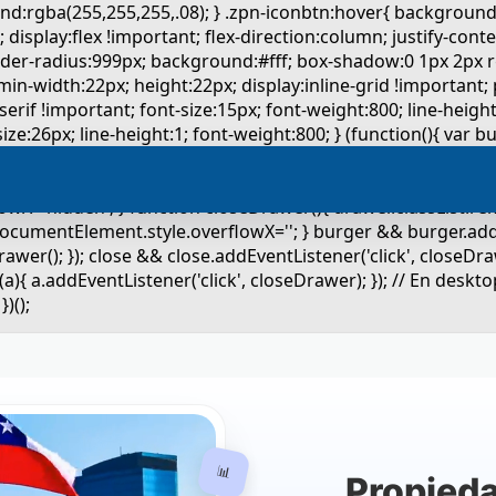
📊
Propied