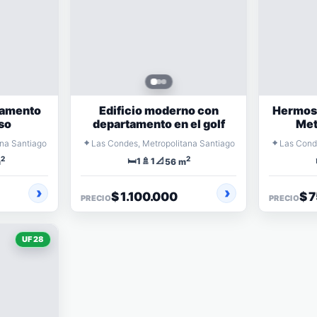
tamento
Edificio moderno con
Hermos
so
departamento en el golf
Met
⌖
⌖
ana Santiago
Las Condes, Metropolitana Santiago
Las Cond
2
2
🛏️
🚿
📐
1
1
m
56 m
$ 1.100.000
$ 
PRECIO
PRECIO
UF 28