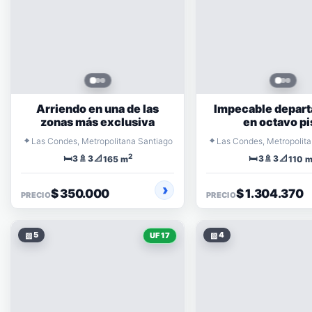
Arriendo en una de las
Impecable depar
zonas más exclusiva
en octavo pi
⌖
⌖
Las Condes, Metropolitana Santiago
Las Condes, Metropolit
2
🛏️
🚿
📐
🛏️
🚿
📐
3
3
3
3
165 m
110 
$ 350.000
$ 1.304.370
PRECIO
PRECIO
▧
5
▧
4
UF 17