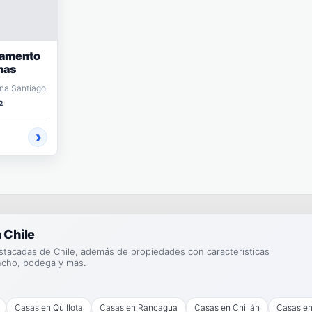
tamento
nas
ana Santiago
2
 Chile
stacadas de Chile, además de propiedades con características
ncho, bodega y más.
Casas en Quillota
Casas en Rancagua
Casas en Chillán
Casas en