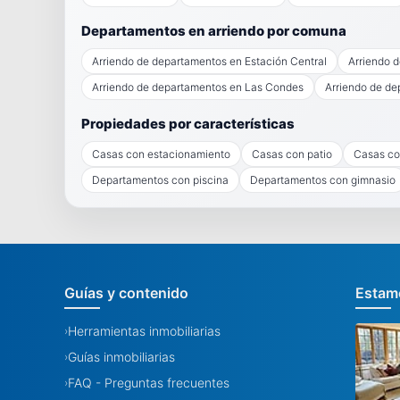
Departamentos en arriendo por comuna
Arriendo de departamentos en Estación Central
Arriendo 
Arriendo de departamentos en Las Condes
Arriendo de de
Propiedades por características
Casas con estacionamiento
Casas con patio
Casas co
Departamentos con piscina
Departamentos con gimnasio
Guías y contenido
Estamo
Herramientas inmobiliarias
›
Guías inmobiliarias
›
FAQ - Preguntas frecuentes
›