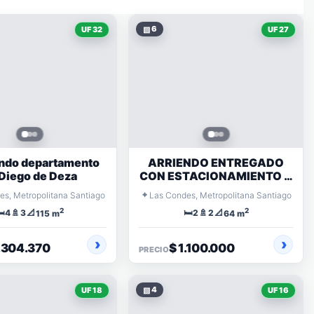
▧
6
UF 32
UF 27
ndo departamento
ARRIENDO ENTREGADO
Diego de Deza
CON ESTACIONAMIENTO Y
BODEGA
⌖
es, Metropolitana Santiago
Las Condes, Metropolitana Santiago
2
2
️
🚿
📐
🛏️
🚿
📐
4
3
2
2
115 m
64 m
1.304.370
$ 1.100.000
PRECIO
▧
4
UF 18
UF 16