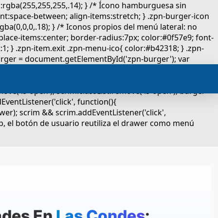
ades En
Las Condes
: