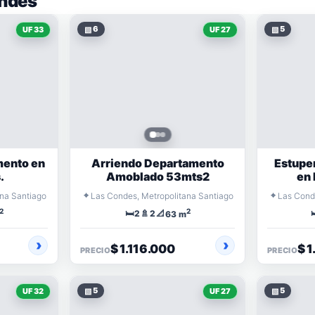
ndes
▧
6
▧
5
UF 33
UF 27
mento en
Arriendo Departamento
Estupe
.
Amoblado 53mts2
en 
⌖
⌖
ana Santiago
Las Condes, Metropolitana Santiago
Las Cond
2
2
🛏️
🚿
📐

2
2
63 m
$ 1.116.000
$ 
PRECIO
PRECIO
▧
5
▧
5
UF 32
UF 27