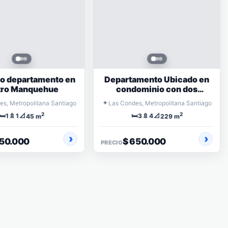
o departamento en
Departamento Ubicado en
ro Manquehue
condominio con dos
piscina
⌖
es, Metropolitana Santiago
Las Condes, Metropolitana Santiago
2
2
🛏️
🚿
📐
🛏️
🚿
📐
1
1
3
4
45 m
229 m
750.000
$ 650.000
PRECIO