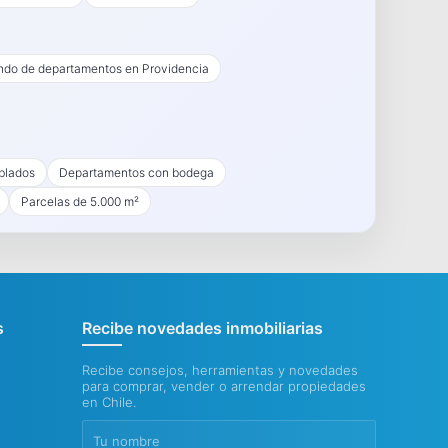
endo de departamentos en Providencia
blados
Departamentos con bodega
Parcelas de 5.000 m²
s
Recibe novedades inmobiliarias
Recibe consejos, herramientas y novedades
para comprar, vender o arrendar propiedades
en Chile.