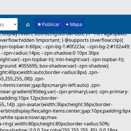
⌕
★
⌖
Publicar
Mapa