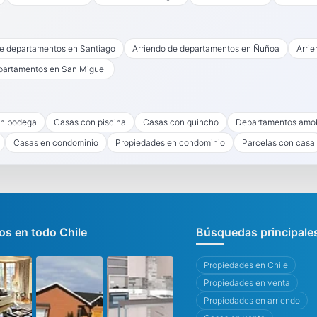
de departamentos en Santiago
Arriendo de departamentos en Ñuñoa
Arri
partamentos en San Miguel
n bodega
Casas con piscina
Casas con quincho
Departamentos amo
Casas en condominio
Propiedades en condominio
Parcelas con casa
s en todo Chile
Búsquedas principale
Propiedades en Chile
Propiedades en venta
Propiedades en arriendo