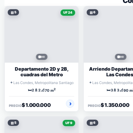
Co
▧
5
▧
6
UF 24
Departamento 2D y 2B,
Arriendo Departa
cuadras del Metro
Las Condes
⌖
⌖
Las Condes, Metropolitana Santiago
Las Condes, Metropolit
2
🛏️
🚿
📐
🛏️
🚿
📐
2
2
3
3
70 m
90 m
$ 1.000.000
$ 1.350.000
PRECIO
PRECIO
▧
5
▧
6
UF 9