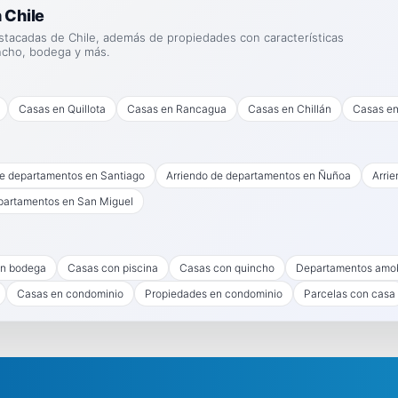
 Chile
stacadas de Chile, además de propiedades con características
ncho, bodega y más.
Casas en Quillota
Casas en Rancagua
Casas en Chillán
Casas en
de departamentos en Santiago
Arriendo de departamentos en Ñuñoa
Arri
partamentos en San Miguel
n bodega
Casas con piscina
Casas con quincho
Departamentos amo
Casas en condominio
Propiedades en condominio
Parcelas con casa