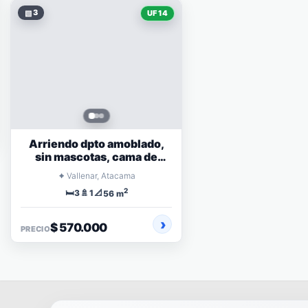
▧
3
UF 14
Arriendo dpto amoblado,
sin mascotas, cama de
matrimonio
⌖
Vallenar, Atacama
2
🛏️
🚿
📐
3
1
56 m
$ 570.000
PRECIO