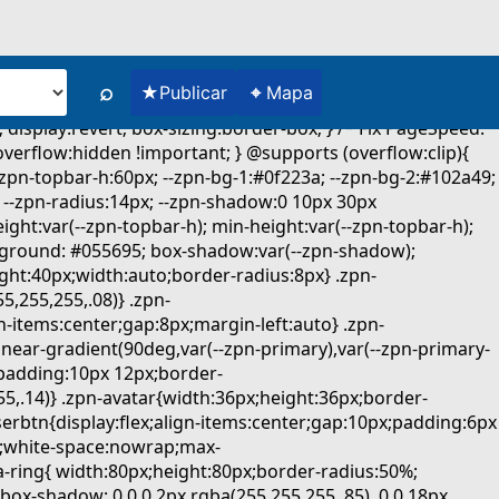
⌕
★
⌖
Publicar
Mapa