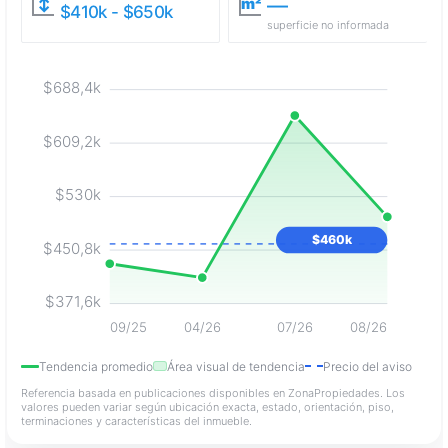
—
↕
m²
$410k - $650k
superficie no informada
$688,4k
$609,2k
$530k
$460k
$450,8k
$371,6k
09/25
04/26
07/26
08/26
Tendencia promedio
Área visual de tendencia
Precio del aviso
Referencia basada en publicaciones disponibles en ZonaPropiedades. Los
valores pueden variar según ubicación exacta, estado, orientación, piso,
terminaciones y características del inmueble.