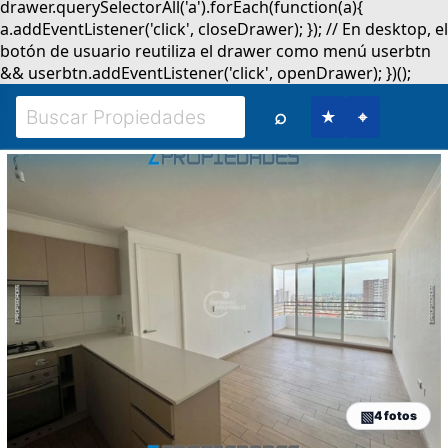
⌕
★
⌖
4 fotos