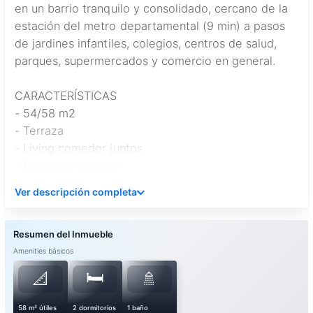
en un barrio tranquilo y consolidado, cercano de la
estación del metro departamental (9 min) a pasos
de jardines infantiles, colegios, centros de salud,
parques, supermercados y comercio en general.
CARACTERÍSTICAS
- 54/58 m2
- Terraza
- Living comedor juntos
- Cocina americana
- Conexión a lavadora en closet húmedo
Ver descripción completa
- 2 dormitorios amplios
- 1 baño, con ventilación natural
- Estacionamiento
- SIN bodega
Amenities básicos
🛏️
📐
🚿
58 m² útiles
2 dormitorios
1 baño