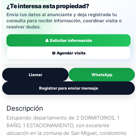
¿Te interesa esta propiedad?
Envía tus datos al anunciante y deja registrada tu
consulta para recibir información, coordinar visita o
resolver dudas.
👤 Solicitar información
📅 Agendar visita
Llamar
WhatsApp
Registrar para enviar mensaje
Descripción
Estupendo departamento de 2 DORMITORIOS, 1
BAÑO, 1 ESTACIONAMIENTO, con excelente
ubicación en la comuna de San Miguel, condominio