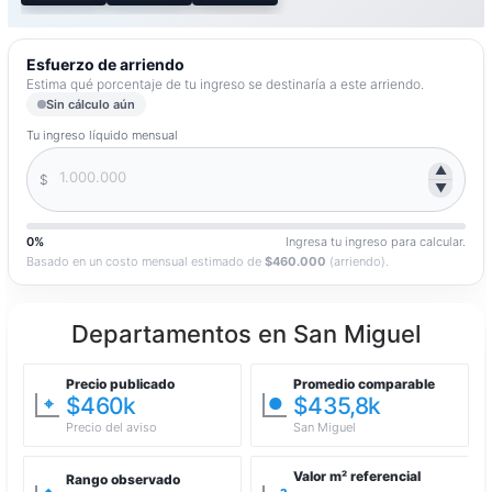
Esfuerzo de arriendo
Estima qué porcentaje de tu ingreso se destinaría a este arriendo.
Sin cálculo aún
Tu ingreso líquido mensual
▲
$
▼
0%
Ingresa tu ingreso para calcular.
Basado en un costo mensual estimado de
$460.000
(arriendo).
Departamentos en San Miguel
Precio publicado
Promedio comparable
$460k
$435,8k
⌖
●
Precio del aviso
San Miguel
Valor m² referencial
Rango observado