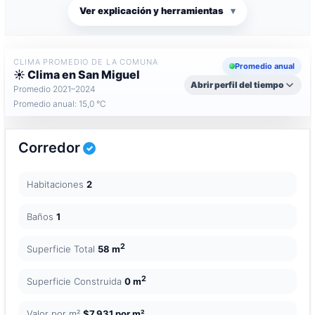
Ver explicación y herramientas
▾
CLIMA PROMEDIO DE LA COMUNA
Promedio anual
☀️ Clima en San Miguel
Abrir perfil del tiempo
Promedio 2021–2024
Promedio anual: 15,0 °C
Corredor
Habitaciones
2
Baños
1
2
Superficie Total
58 m
2
Superficie Construida
0 m
Valor por m²
$7.931 por m²