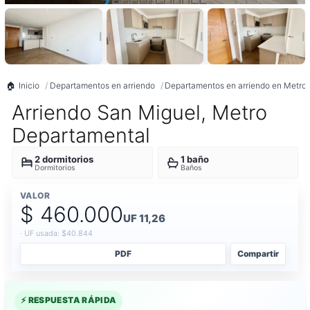
Inicio
Departamentos en arriendo
Departamentos en arriendo en Metrop
Arriendo San Miguel, Metro
Departamental
2 dormitorios
1 baño
Dormitorios
Baños
VALOR
$ 460.000
UF 11,26
· UF usada: $40.844
PDF
Compartir
⚡ RESPUESTA RÁPIDA