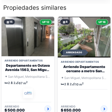
Propiedades similares
▧
15
▧
8
UF 12
UF 16
ARRENDADO
ARRIENDO DEPARTAMENTOS
ARRIENDO DEPARTAMENTOS
Departamento en Octava
Arriendo Departamento
Avenida 1563, San Miguel,
cercano a metro San
con estacionamiento y
Miguel 2D, 2B
⌖
San Miguel, Metropolitana Santiago
⌖
bodega.
San Miguel, Metropolitana Santiago
2
🛏️
🚿
📐
2
2
67 m
2
🛏️
🚿
📐
2
2
10 m
ARRIENDO
ARRIENDO
$ 500.000
$ 650.000