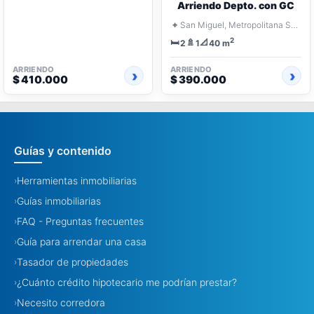
Arriendo Depto. con GC
⌖
San Miguel, Metropolitana Santiago
2
🛏️
🚿
📐
2
1
40 m
ARRIENDO
ARRIENDO
$ 410.000
$ 390.000
Guías y contenido
Herramientas inmobiliarias
›
Guías inmobiliarias
›
FAQ - Preguntas frecuentes
›
Guía para arrendar una casa
›
Tasador de propiedades
›
¿Cuánto crédito hipotecario me podrían prestar?
›
Necesito corredora
›