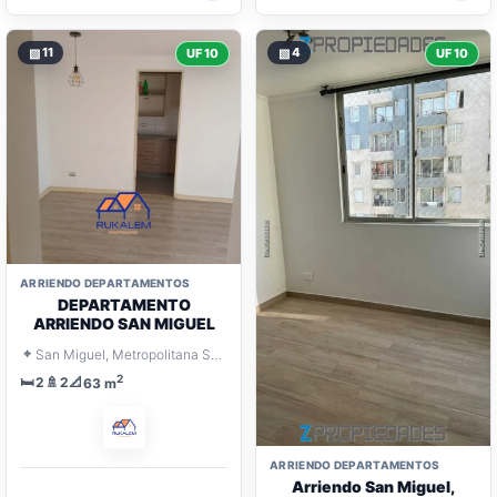
▧
11
▧
4
UF 10
UF 10
ARRIENDO DEPARTAMENTOS
DEPARTAMENTO
ARRIENDO SAN MIGUEL
⌖
San Miguel, Metropolitana Santiago
2
🛏️
🚿
📐
2
2
63 m
ARRIENDO DEPARTAMENTOS
Arriendo San Miguel,