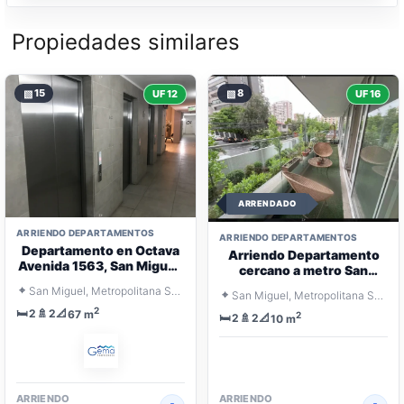
Propiedades similares
▧
15
▧
8
UF 12
UF 16
ARRENDADO
ARRIENDO DEPARTAMENTOS
ARRIENDO DEPARTAMENTOS
Departamento en Octava
Arriendo Departamento
Avenida 1563, San Miguel,
cercano a metro San
con estacionamiento y
Miguel 2D, 2B
⌖
San Miguel, Metropolitana Santiago
⌖
bodega.
San Miguel, Metropolitana Santiago
2
🛏️
🚿
📐
2
2
67 m
2
🛏️
🚿
📐
2
2
10 m
ARRIENDO
ARRIENDO