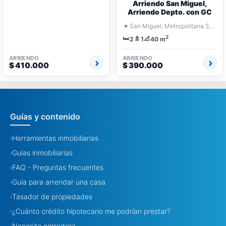
Arriendo San Miguel,
Arriendo Depto. con GC
⌖
San Miguel, Metropolitana Santiago
2
🛏️
🚿
📐
2
1
40 m
ARRIENDO
ARRIENDO
$ 410.000
$ 390.000
Guías y contenido
Herramientas inmobiliarias
›
Guías inmobiliarias
›
FAQ - Preguntas frecuentes
›
Guía para arrendar una casa
›
Tasador de propiedades
›
¿Cuánto crédito hipotecario me podrían prestar?
›
Necesito corredora
›