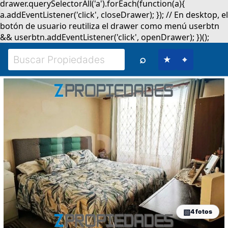
⌕
★
⌖
4 fotos