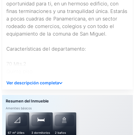
oportunidad para ti, en un hermoso edificio, con
finas terminaciones y una tranquilidad única. Estarás
a pocas cuadras de Panamericana, en un sector
rodeado de comercios, colegios y con todo el
equipamiento de la comuna de San Miguel.
Características del departamento:
70 Mts.2
Quinto piso
3 dormitorios
Ver descripción completa
2 Baños, principal en suite
Amplio living comedor
Cocina amoblada y equipada
Amplio balcón
Amenities básicos
🛏️
📐
🚿
***INCLUYE 1 ESTACIONAMIENTO
SUBTERRÁNEO***
67 m² útiles
3 dormitorios
2 baños