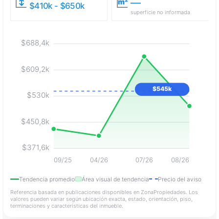
—
↕
m²
$410k - $650k
superficie no informada
$688,4k
$609,2k
$545k
$530k
$450,8k
$371,6k
09/25
04/26
07/26
08/26
Tendencia promedio
Área visual de tendencia
Precio del aviso
Referencia basada en publicaciones disponibles en ZonaPropiedades. Los
valores pueden variar según ubicación exacta, estado, orientación, piso,
terminaciones y características del inmueble.