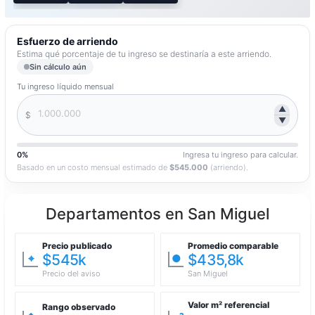
***INCLUYE 1 BODEGA***
Esfuerzo de arriendo
Comodidades del edificio:
Estima qué porcentaje de tu ingreso se destinaría a este arriendo.
Sin cálculo aún
Quincho
Tu ingreso líquido mensual
Lavandería
▲
Gimnasio
$
▼
Piscina
Sala de eventos
0%
Ingresa tu ingreso para calcular.
Basado en un costo mensual estimado de
$545.000
(arriendo).
VALOR ARRIENDO: $545.000
CALOR GGCC: $120.000
Departamentos en San Miguel
Precio publicado
Promedio comparable
$545k
$435,8k
⌖
●
Precio del aviso
San Miguel
Valor m² referencial
Rango observado