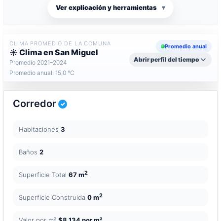
Ver explicación y herramientas
▾
CLIMA PROMEDIO DE LA COMUNA
Promedio anual
☀️ Clima en San Miguel
Abrir perfil del tiempo
Promedio 2021–2024
Promedio anual: 15,0 °C
Corredor
Habitaciones
3
Baños
2
2
Superficie Total
67 m
2
Superficie Construida
0 m
Valor por m²
$8.134 por m²