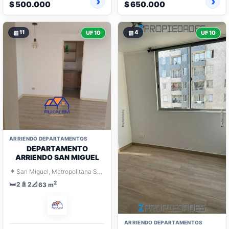
$ 500.000
$ 650.000
▧
11
▧
4
UF 10
UF 10
ARRIENDO DEPARTAMENTOS
DEPARTAMENTO
ARRIENDO SAN MIGUEL
⌖
San Miguel, Metropolitana Santiago
2
🛏️
🚿
📐
2
2
63 m
ARRIENDO DEPARTAMENTOS