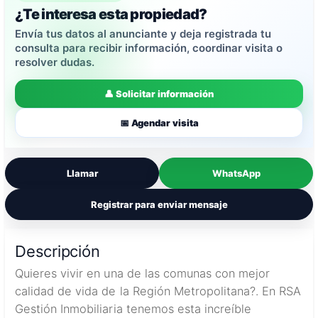
¿Te interesa esta propiedad?
Envía tus datos al anunciante y deja registrada tu
consulta para recibir información, coordinar visita o
resolver dudas.
👤 Solicitar información
📅 Agendar visita
Llamar
WhatsApp
Registrar para enviar mensaje
Descripción
Quieres vivir en una de las comunas con mejor
calidad de vida de la Región Metropolitana?. En RSA
Gestión Inmobiliaria tenemos esta increíble