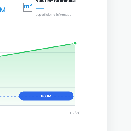
Valor m² referencial
m²
—
5M
superficie no informada
$89M
07/26