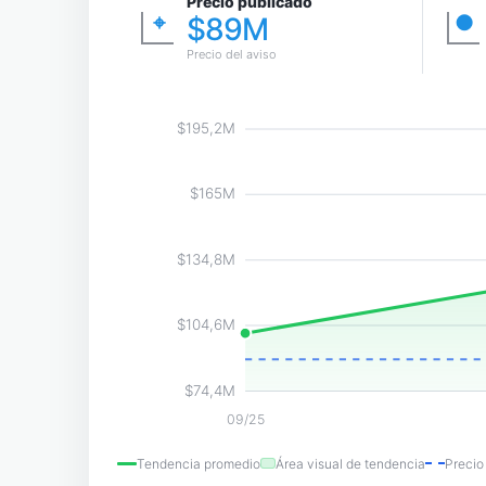
Precio publicado
⌖
●
$89M
Precio del aviso
$195,2M
$165M
$134,8M
$104,6M
$74,4M
09/25
Tendencia promedio
Área visual de tendencia
Precio