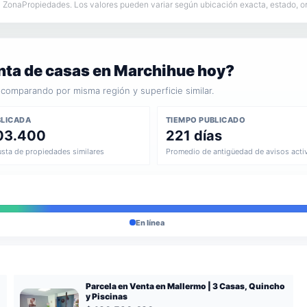
ZonaPropiedades. Los valores pueden variar según ubicación exacta, estado, orie
enta de casas en Marchihue hoy?
comparando por misma región y superficie similar.
BLICADA
TIEMPO PUBLICADO
03.400
221 días
usta de propiedades similares
Promedio de antigüedad de avisos acti
En línea
Parcela en Venta en Mallermo | 3 Casas, Quincho
y Piscinas