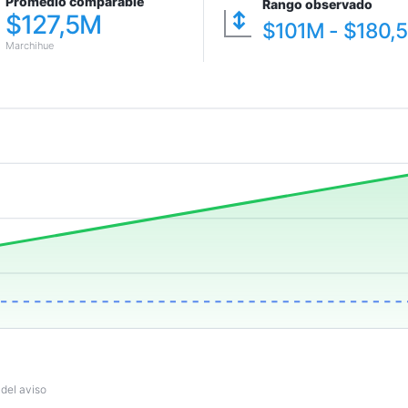
Promedio comparable
Rango observado
↕
$127,5M
$101M - $180,
Marchihue
 del aviso