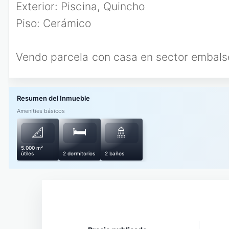
Exterior: Piscina, Quincho
Piso: Cerámico
Vendo parcela con casa en sector embalse
Amenities básicos
🛏️
📐
🚿
5.000 m²
útiles
2 dormitorios
2 baños