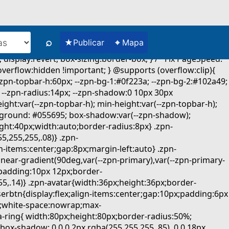
⌕
★
⌖
Publicar
Mapa