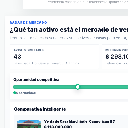
Referencia basada en publicaciones disponibles en 
RADAR DE MERCADO
¿Qué tan activo está el mercado de v
Lectura automática basada en avisos activos de casas para venta, 
AVISOS SIMILARES
MEDIANA PU
43
$ 298.1
Base usada: Lib. General Bernardo O'Higgins
Referencia rob
Oportunidad competitiva
Oportunidad
Comparativa inteligente
Venta de Casa Marchigüe, Caupolican lt 7
$ 113.000.000