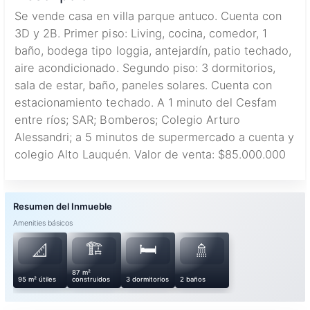
Se vende casa en villa parque antuco. Cuenta con
3D y 2B. Primer piso: Living, cocina, comedor, 1
baño, bodega tipo loggia, antejardín, patio techado,
aire acondicionado. Segundo piso: 3 dormitorios,
sala de estar, baño, paneles solares. Cuenta con
estacionamiento techado. A 1 minuto del Cesfam
entre ríos; SAR; Bomberos; Colegio Arturo
Alessandri; a 5 minutos de supermercado a cuenta y
colegio Alto Lauquén. Valor de venta: $85.000.000
Amenities básicos
🏗️
🛏️
📐
🚿
87 m²
95 m² útiles
construidos
3 dormitorios
2 baños