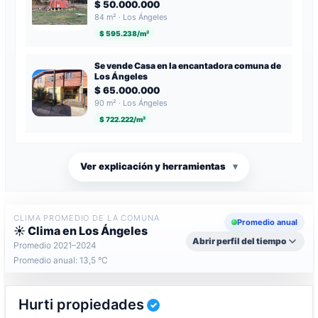
$ 50.000.000
84 m² · Los Ángeles
$ 595.238/m²
Se vende Casa en la encantadora comuna de
Los Ángeles
$ 65.000.000
90 m² · Los Ángeles
$ 722.222/m²
Ver explicación y herramientas
▾
CLIMA PROMEDIO DE LA COMUNA
Promedio anual
☀️ Clima en Los Ángeles
Abrir perfil del tiempo
Promedio 2021–2024
Promedio anual: 13,5 °C
Hurti propiedades