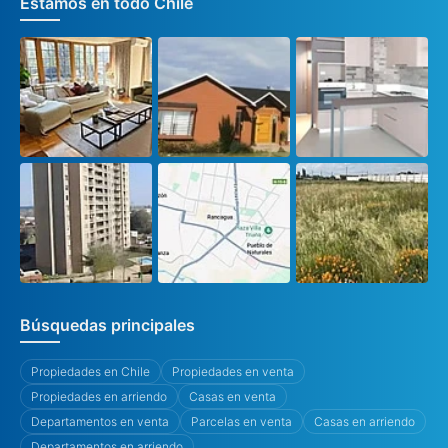
Estamos en todo Chile
Búsquedas principales
Propiedades en Chile
Propiedades en venta
Propiedades en arriendo
Casas en venta
Departamentos en venta
Parcelas en venta
Casas en arriendo
Departamentos en arriendo