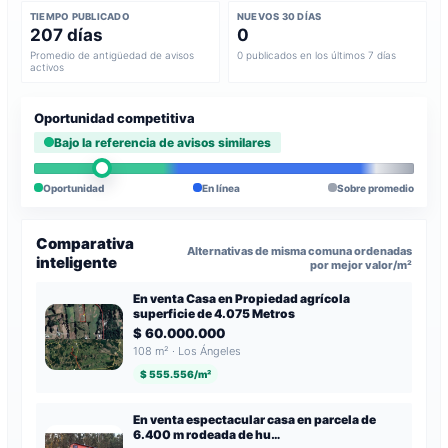
TIEMPO PUBLICADO
NUEVOS 30 DÍAS
207 días
0
Promedio de antigüedad de avisos
0 publicados en los últimos 7 días
activos
Oportunidad competitiva
Bajo la referencia de avisos similares
Oportunidad
En línea
Sobre promedio
Comparativa
Alternativas de misma comuna ordenadas
inteligente
por mejor valor/m²
En venta Casa en Propiedad agrícola
superficie de 4.075 Metros
$ 60.000.000
108 m² · Los Ángeles
$ 555.556/m²
En venta espectacular casa en parcela de
6.400 m rodeada de hu…