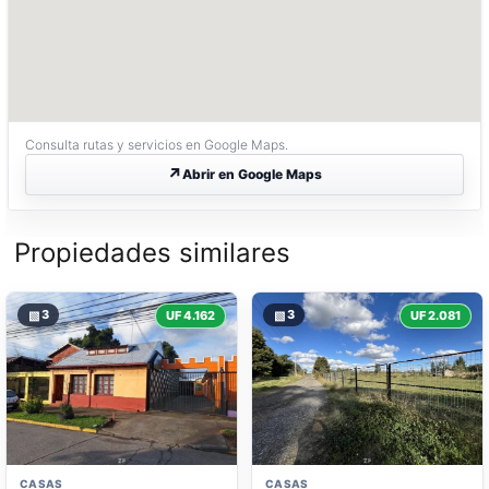
Consulta rutas y servicios en Google Maps.
Abrir en Google Maps
Propiedades similares
▧
3
▧
3
UF 4.162
UF 2.081
CASAS
CASAS