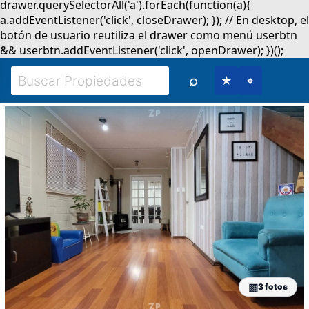
⌕
★
⌖
3 fotos