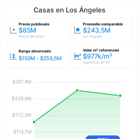
Casas en Los Ángeles
Precio publicado
Promedio comparable
$85M
$243,5M
⌖
●
Precio del aviso
Los Ángeles
Valor m² referencial
Rango observado
$977k/m²
↕
m²
$150M - $259,5M
Superficie: 87 m²
$287,4M
$229,8M
$172,3M
$114,7M