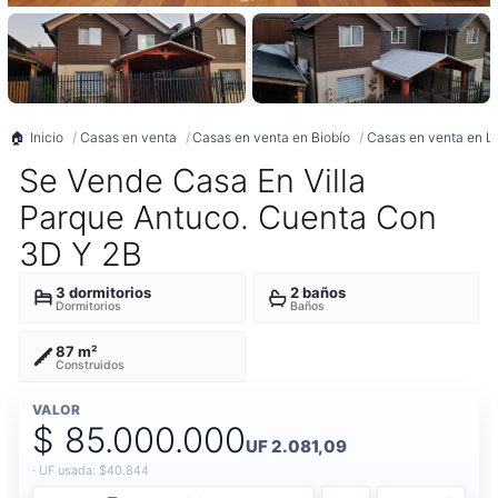
Inicio
Casas en venta
Casas en venta en Biobío
Casas en venta en L
Se Vende Casa En Villa
Parque Antuco. Cuenta Con
3D Y 2B
3 dormitorios
2 baños
Dormitorios
Baños
87 m²
Construidos
VALOR
$ 85.000.000
UF 2.081,09
· UF usada: $40.844