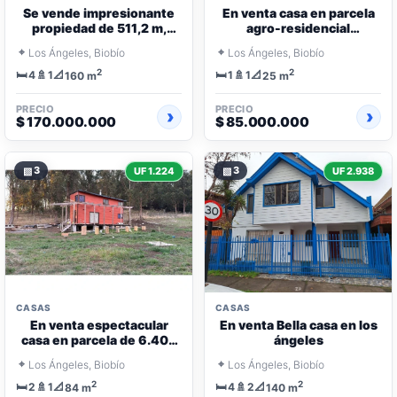
Se vende impresionante
En venta casa en parcela
propiedad de 511,2 m,
agro-residencial
estratégicamente ubicada
extraordinaria de 5.000 m
⌖
⌖
Los Ángeles, Biobío
Los Ángeles, Biobío
2
2
🛏️
🚿
📐
🛏️
🚿
📐
4
1
1
1
160 m
25 m
PRECIO
PRECIO
$ 170.000.000
$ 85.000.000
▧
3
▧
3
UF 1.224
UF 2.938
CASAS
CASAS
En venta espectacular
En venta Bella casa en los
casa en parcela de 6.400
ángeles
m rodeada de huertos
⌖
⌖
Los Ángeles, Biobío
Los Ángeles, Biobío
2
2
🛏️
🚿
📐
🛏️
🚿
📐
2
1
4
2
84 m
140 m