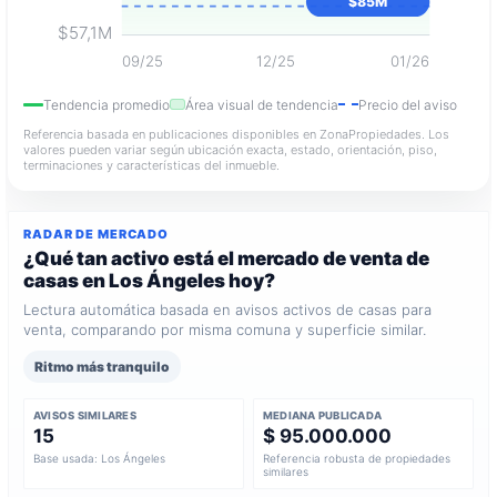
$85M
$57,1M
09/25
12/25
01/26
Tendencia promedio
Área visual de tendencia
Precio del aviso
Referencia basada en publicaciones disponibles en ZonaPropiedades. Los
valores pueden variar según ubicación exacta, estado, orientación, piso,
terminaciones y características del inmueble.
RADAR DE MERCADO
¿Qué tan activo está el mercado de venta de
casas en Los Ángeles hoy?
Lectura automática basada en avisos activos de casas para
venta, comparando por misma comuna y superficie similar.
Ritmo más tranquilo
AVISOS SIMILARES
MEDIANA PUBLICADA
15
$ 95.000.000
Base usada: Los Ángeles
Referencia robusta de propiedades
similares