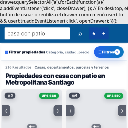
⌕
★
⌖
▦
☰
Filtrar propiedades
Filtros
Categoría, ciudad, precio
1
216 Resultados
Casas, departamentos, parcelas y terrenos
Propiedades con casa con patio en
Metropolitana Santiago
▧
3
▧
6
UF 6.669
UF 3.550
‹
›
‹
›