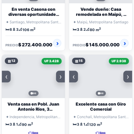
En venta Casona con
Vende dueño: Casa
diversas oportunidades
remodelada en Maipú, a
en barrio universitario
pasos metro Del Sol
⌖
⌖
Santiago, Metropolitana Santiago
Maipú, Metropolitana Santiago
2
2
🛏️
🚿
📐
🛏️
🚿
📐
6
3
3
2
106 m
80 m
$ 272.400.000
$ 145.000.000
PRECIO
PRECIO
▧
12
▧
15
UF 3.428
UF 2.938
‹
›
‹
›
Venta casa en Pobl. Juan
Excelente casa con Giro
Antonio Rios, 3
Comercial
dormitorios, pasaje
⌖
⌖
Independencia, Metropolitana Santiago
Conchalí, Metropolitana Santiago
cerrado
2
2
🛏️
🚿
📐
🛏️
🚿
📐
3
1
3
1
90 m
120 m