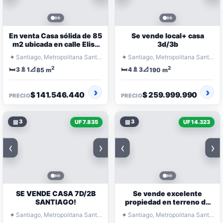
En venta Casa sólida de 85
Se vende local+ casa
m2 ubicada en calle Elisa
3d/3b
Cole
⌖
⌖
Santiago, Metropolitana Santiago
Santiago, Metropolitana Santiago
2
2
🛏️
🚿
📐
🛏️
🚿
📐
3
1
4
3
85 m
190 m
$ 141.546.440
$ 259.999.990
PRECIO
PRECIO
▧
3
▧
3
UF 7.835
UF 14.323
‹
›
‹
›
SE VENDE CASA 7D/2B
Se vende excelente
SANTIAGO!
propiedad en terreno de
1.000 m
⌖
⌖
Santiago, Metropolitana Santiago
Santiago, Metropolitana Santiago