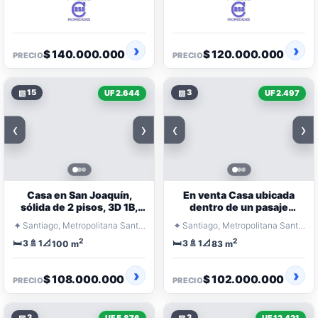
$ 140.000.000
$ 120.000.000
PRECIO
PRECIO
▧
15
▧
3
UF 2.644
UF 2.497
‹
›
‹
›
Casa en San Joaquín,
En venta Casa ubicada
sólida de 2 pisos, 3D 1B,
dentro de un pasaje
estacionamiento,
peatonal
⌖
⌖
Santiago, Metropolitana Santiago
Santiago, Metropolitana Santiago
excelente ubicac
2
2
🛏️
🚿
📐
🛏️
🚿
📐
3
1
3
1
100 m
83 m
$ 108.000.000
$ 102.000.000
PRECIO
PRECIO
▧
3
▧
3