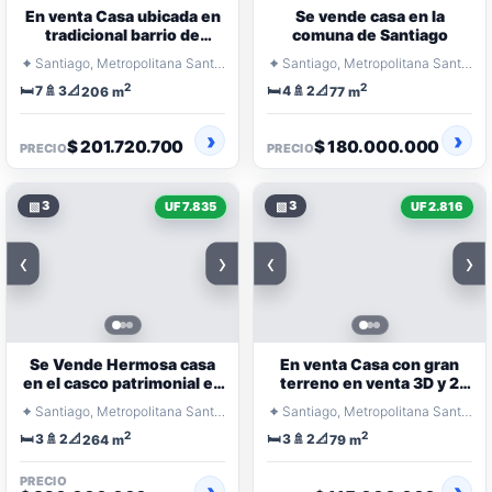
En venta Casa ubicada en
Se vende casa en la
tradicional barrio de
comuna de Santiago
Santiago
⌖
⌖
Santiago, Metropolitana Santiago
Santiago, Metropolitana Santiago
2
2
🛏️
🚿
📐
🛏️
🚿
📐
7
3
4
2
206 m
77 m
$ 201.720.700
$ 180.000.000
PRECIO
PRECIO
▧
3
▧
3
UF 7.835
UF 2.816
‹
›
‹
›
Se Vende Hermosa casa
En venta Casa con gran
en el casco patrimonial en
terreno en venta 3D y 2
Santiago
baños
⌖
⌖
Santiago, Metropolitana Santiago
Santiago, Metropolitana Santiago
2
2
🛏️
🚿
📐
🛏️
🚿
📐
3
2
3
2
264 m
79 m
PRECIO