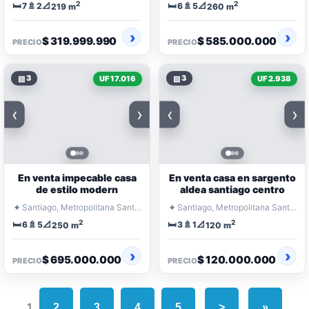
2
2
🛏️
🚿
📐
🛏️
🚿
📐
7
2
6
5
219 m
260 m
$ 319.999.990
$ 585.000.000
PRECIO
PRECIO
▧
3
▧
3
UF 17.016
UF 2.938
‹
›
‹
›
En venta impecable casa
En venta casa en sargento
de estilo modern
aldea santiago centro
⌖
⌖
Santiago, Metropolitana Santiago
Santiago, Metropolitana Santiago
2
2
🛏️
🚿
📐
🛏️
🚿
📐
6
5
3
1
250 m
120 m
$ 695.000.000
$ 120.000.000
PRECIO
PRECIO
1
2
3
4
5
>
»