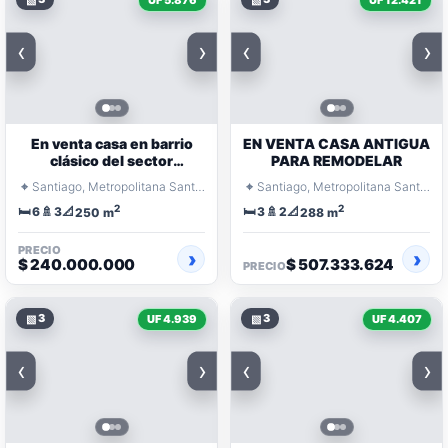
UF 5.876
UF 12.421
‹
›
‹
›
En venta casa en barrio
EN VENTA CASA ANTIGUA
clásico del sector
PARA REMODELAR
Cumming
⌖
⌖
Santiago, Metropolitana Santiago
Santiago, Metropolitana Santiago
2
2
🛏️
🚿
📐
🛏️
🚿
📐
6
3
3
2
250 m
288 m
PRECIO
$ 240.000.000
$ 507.333.624
PRECIO
▧
3
▧
3
UF 4.939
UF 4.407
‹
›
‹
›