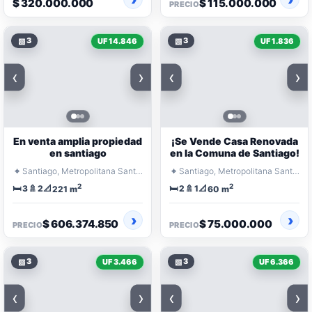
$ 320.000.000
$ 115.000.000
PRECIO
▧
3
▧
3
UF 14.846
UF 1.836
‹
›
‹
›
En venta amplia propiedad
¡Se Vende Casa Renovada
en santiago
en la Comuna de Santiago!
⌖
⌖
Santiago, Metropolitana Santiago
Santiago, Metropolitana Santiago
2
2
🛏️
🚿
📐
🛏️
🚿
📐
3
2
2
1
221 m
60 m
$ 606.374.850
$ 75.000.000
PRECIO
PRECIO
▧
3
▧
3
UF 3.466
UF 6.366
‹
›
‹
›