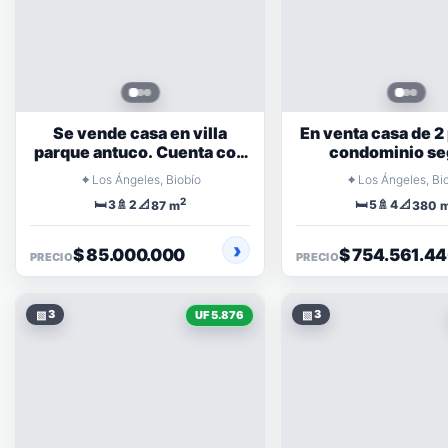
Se vende casa en villa
En venta casa de 2
parque antuco. Cuenta con
condominio se
3D y 2B
⌖
⌖
Los Ángeles, Biobío
Los Ángeles, Bi
2
🛏️
🚿
📐
🛏️
🚿
📐
3
2
5
4
87 m
380 
$ 85.000.000
$ 754.561.4
PRECIO
PRECIO
▧
3
▧
3
UF 5.876