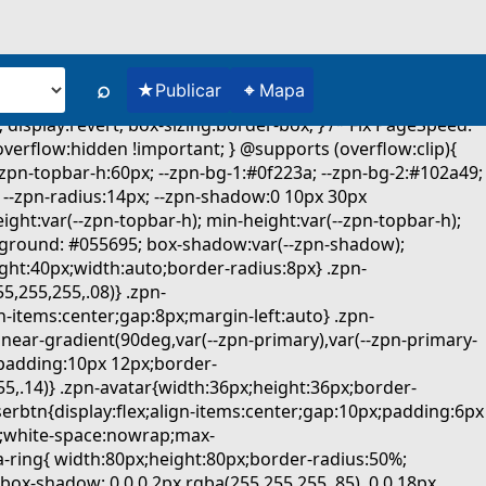
⌕
★
⌖
Publicar
Mapa