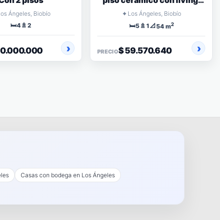
Con 2 pisos
piso ceramico con living,
comedor, cocina
⌖
Los Ángeles, Biobío
Los Ángeles, Biobío
🛏️
🚿
2
4
2
🛏️
🚿
📐
5
1
54 m
80.000.000
$ 59.570.640
PRECIO
eles
Casas con bodega en Los Ángeles