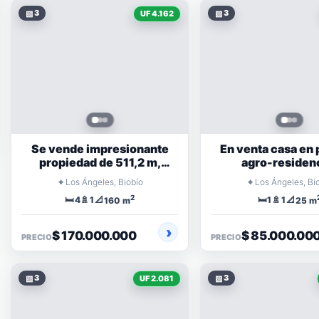
▧
3
▧
3
UF 4.162
Se vende impresionante
En venta casa en 
propiedad de 511,2 m,
agro-residenc
estratégicamente ubicada
extraordinaria de
⌖
⌖
Los Ángeles, Biobío
Los Ángeles, Bi
2
🛏️
🚿
📐
🛏️
🚿
📐
4
1
1
1
160 m
25 m
$ 170.000.000
$ 85.000.00
PRECIO
PRECIO
▧
3
▧
3
UF 2.081