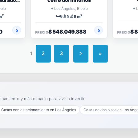
adrados
con 8 dormitorios
⌖
⌖
obío
Los Ángeles, Biobío
2
2
🛏️
🚿
📐
8
5
m
5 m
0
$ 548.049.888
$ 
PRECIO
PRECIO
1
2
3
>
»
namiento y más espacio para vivir o invertir.
Casas con estacionamiento en Los Ángeles
Casas de dos pisos en Los Áng