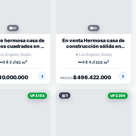
e hermosa casa de
En venta Hermosa casa de
os cuadrados en el
construcción sólida en
r Pata de Gallina
Condominio Haras la
⌖
Los Ángeles, Biobío
Los Ángeles, Biobío
Montaña
2
2
🛏️
🚿
📐
🛏️
🚿
📐
3
2
5
4
82 m
320 m
110.000.000
$ 496.422.000
PRECIO
▧
3
UF 3.183
UF 3.305