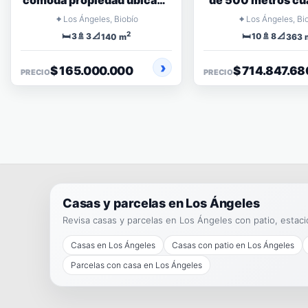
cómoda propiedad ubicada
de 500 metros cu
en barrio consolidado
de terreno
⌖
⌖
Los Ángeles, Biobío
Los Ángeles, Bi
2
🛏️
🚿
📐
🛏️
🚿
📐
3
3
10
8
140 m
363 
$ 165.000.000
$ 714.847.68
PRECIO
PRECIO
Casas y parcelas en Los Ángeles
Revisa casas y parcelas en Los Ángeles con patio, estacio
Casas en Los Ángeles
Casas con patio en Los Ángeles
Parcelas con casa en Los Ángeles