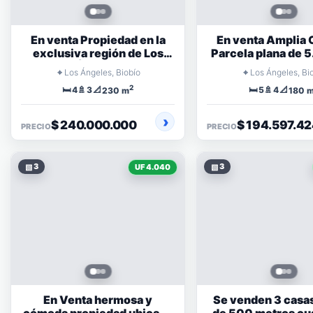
En venta Propiedad en la
En venta Amplia 
exclusiva región de Los
Parcela plana de
Ángeles
en Country Santa
⌖
⌖
Los Ángeles, Biobío
Los Ángeles, Bi
2
🛏️
🚿
📐
🛏️
🚿
📐
4
3
5
4
230 m
180 
$ 240.000.000
$ 194.597.4
PRECIO
PRECIO
▧
3
▧
3
UF 4.040
En Venta hermosa y
Se venden 3 casa