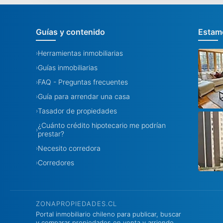
Guías y contenido
Estamo
Herramientas inmobiliarias
›
Guías inmobiliarias
›
FAQ - Preguntas frecuentes
›
Guía para arrendar una casa
›
Tasador de propiedades
›
¿Cuánto crédito hipotecario me podrían
›
prestar?
Necesito corredora
›
Corredores
›
ZONAPROPIEDADES.CL
Portal inmobiliario chileno para publicar, buscar
y comparar propiedades en venta y arriendo.