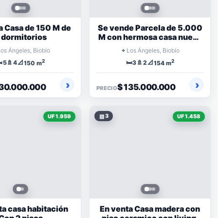
a Casa de 150 M de
Se vende Parcela de 5.000
 dormitorios
M con hermosa casa nueva
de 101 M
⌖
Los Ángeles, Biobío
Los Ángeles, Biobío
2
2
️
🚿
📐
🛏️
🚿
📐
5
4
3
2
150 m
154 m
130.000.000
$ 135.000.000
PRECIO
▧
3
UF 1.959
UF 1.458
ta casa habitación
En venta Casa madera con