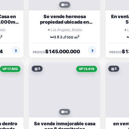
Casa en
Se vende hermosa
En vent
 5.000m2
propiedad ubicada en
5
 Eliana
tranquilo condominio
⌖
⌖
obío
Los Ángeles, Biobío
2
2
🛏️
🚿
📐

3
2
m
100 m
24
$ 145.000.000
$ 
PRECIO
PRECIO
▧
3
▧
2
UF 17.502
UF 13.418
s dentro
Se vende inmejorable casa
en ven