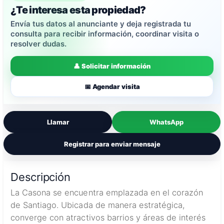
¿Te interesa esta propiedad?
Envía tus datos al anunciante y deja registrada tu
consulta para recibir información, coordinar visita o
resolver dudas.
👤 Solicitar información
📅 Agendar visita
Llamar
WhatsApp
Registrar para enviar mensaje
Descripción
La Casona se encuentra emplazada en el corazón
de Santiago. Ubicada de manera estratégica,
converge con atractivos barrios y áreas de interés