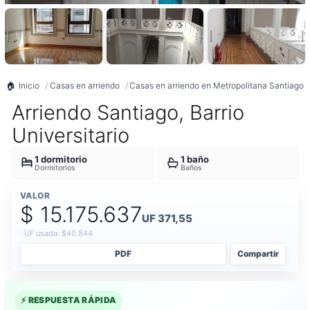
Inicio
Casas en arriendo
Casas en arriendo en Metropolitana Santiago
Arriendo Santiago, Barrio
Universitario
1 dormitorio
1 baño
Dormitorios
Baños
VALOR
$ 15.175.637
UF 371,55
· UF usada: $40.844
PDF
Compartir
⚡ RESPUESTA RÁPIDA