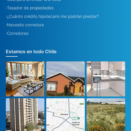
Tasador de propiedades
›
¿Cuánto crédito hipotecario me podrían prestar?
›
Necesito corredora
›
Corredores
›
Estamos en todo Chile