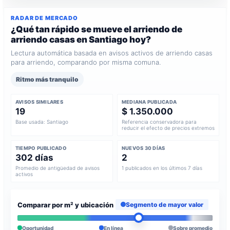
RADAR DE MERCADO
¿Qué tan rápido se mueve el arriendo de
arriendo casas en Santiago hoy?
Lectura automática basada en avisos activos de arriendo casas
para arriendo, comparando por misma comuna.
Ritmo más tranquilo
AVISOS SIMILARES
MEDIANA PUBLICADA
19
$ 1.350.000
Base usada: Santiago
Referencia conservadora para
reducir el efecto de precios extremos
TIEMPO PUBLICADO
NUEVOS 30 DÍAS
302 días
2
Promedio de antigüedad de avisos
1 publicados en los últimos 7 días
activos
Comparar por m² y ubicación
Segmento de mayor valor
Oportunidad
En línea
Sobre promedio