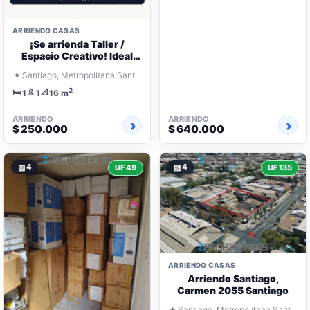
ARRIENDO CASAS
¡Se arrienda Taller /
Espacio Creativo! Ideal
Artistas y Emprendedores
⌖
Santiago, Metropolitana Santiago
2
🛏️
🚿
📐
1
1
16 m
ARRIENDO
ARRIENDO
$ 250.000
$ 640.000
▧
4
▧
4
UF 49
UF 135
ARRIENDO CASAS
Arriendo Santiago,
Carmen 2055 Santiago
⌖
Santiago, Metropolitana Santiago