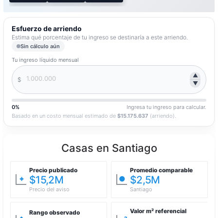
Esfuerzo de arriendo
Estima qué porcentaje de tu ingreso se destinaría a este arriendo.
Sin cálculo aún
Tu ingreso líquido mensual
▲
$
▼
0%
Ingresa tu ingreso para calcular.
Basado en un costo mensual estimado de
$15.175.637
(arriendo).
Casas en Santiago
Precio publicado
Promedio comparable
$15,2M
$2,5M
⌖
●
Precio del aviso
Santiago
Valor m² referencial
Rango observado