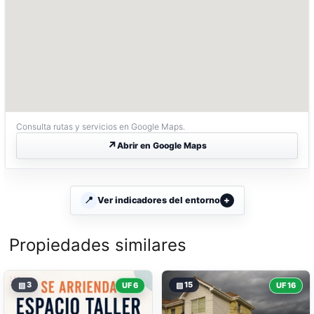
Consulta rutas y servicios en Google Maps.
Abrir en Google Maps
Ver indicadores del entorno
Propiedades similares
▧
3
▧
15
UF 6
UF 16