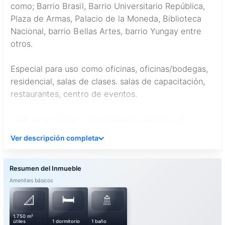
como; Barrio Brasil, Barrio Universitario República,
Plaza de Armas, Palacio de la Moneda, Biblioteca
Nacional, barrio Bellas Artes, barrio Yungay entre
otros.
Especial para uso como oficinas, oficinas/bodegas,
residencial, salas de clases. salas de capacitación,
restaurantes, centro de eventos.
Ideal para oficinas, universidades, centros de
formación técnica y entidades gubernamentales. En
Ver descripción completa
las cercanías se encuentran todo tipo de servicios,
destacando bancos, restaurantes, casas de cambio,
gimnasios, tiendas, estacionamientos públicos,
notarías, comisarías, hoteles, entre otros.
Amenities básicos
🛏️
📐
🚿
1.750 m²
útiles
1 dormitorio
1 baño