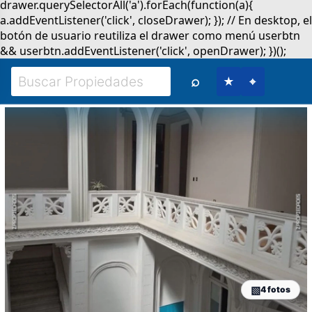
⌕
★
⌖
4 fotos