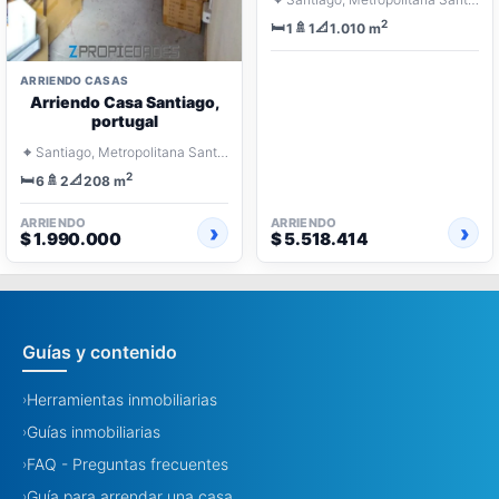
2
🛏️
🚿
📐
1
1
1.010 m
ARRIENDO CASAS
Arriendo Casa Santiago,
portugal
⌖
Santiago, Metropolitana Santiago
2
🛏️
🚿
📐
6
2
208 m
ARRIENDO
ARRIENDO
$ 1.990.000
$ 5.518.414
Guías y contenido
Herramientas inmobiliarias
›
Guías inmobiliarias
›
FAQ - Preguntas frecuentes
›
Guía para arrendar una casa
›