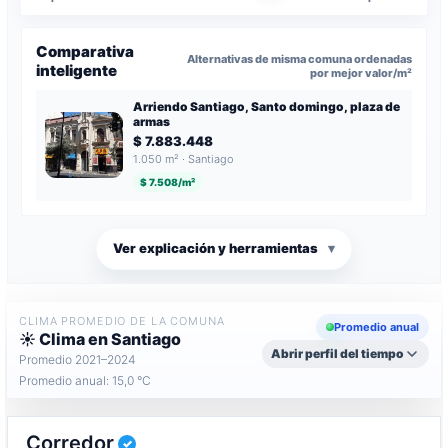
Comparativa
Alternativas de misma comuna ordenadas
inteligente
por mejor valor/m²
Arriendo Santiago, Santo domingo, plaza de
armas
$ 7.883.448
1.050 m² · Santiago
$ 7.508/m²
Ver explicación y herramientas
▾
CLIMA PROMEDIO DE LA COMUNA
Promedio anual
☀️ Clima en Santiago
Abrir perfil del tiempo
Promedio 2021–2024
Promedio anual: 15,0 °C
Corredor