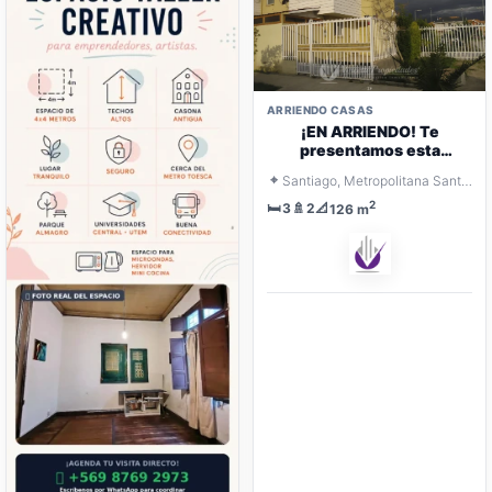
ARRIENDO CASAS
¡EN ARRIENDO! Te
presentamos esta
encantadora casa
⌖
Santiago, Metropolitana Santiago
2
🛏️
🚿
📐
3
2
126 m