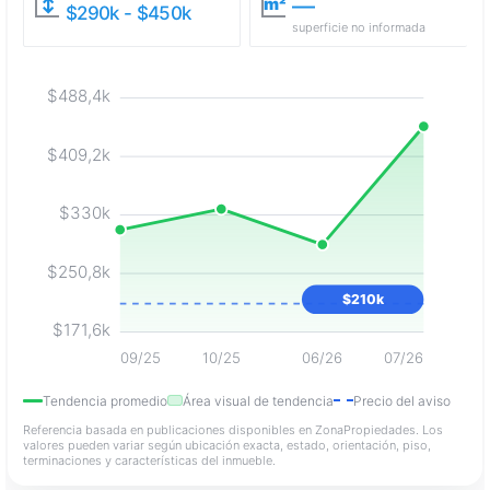
—
↕
m²
$290k - $450k
superficie no informada
$488,4k
$409,2k
$330k
$250,8k
$210k
$171,6k
09/25
10/25
06/26
07/26
Tendencia promedio
Área visual de tendencia
Precio del aviso
Referencia basada en publicaciones disponibles en ZonaPropiedades. Los
valores pueden variar según ubicación exacta, estado, orientación, piso,
terminaciones y características del inmueble.