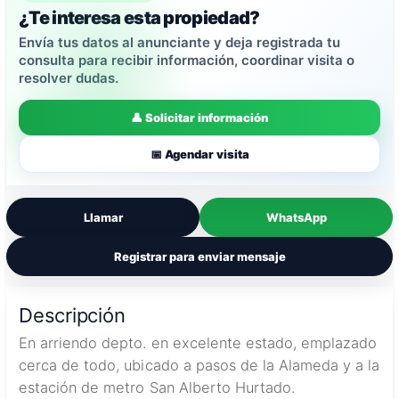
¿Te interesa esta propiedad?
Envía tus datos al anunciante y deja registrada tu
consulta para recibir información, coordinar visita o
resolver dudas.
👤 Solicitar información
📅 Agendar visita
Llamar
WhatsApp
Registrar para enviar mensaje
Descripción
En arriendo depto. en excelente estado, emplazado
cerca de todo, ubicado a pasos de la Alameda y a la
estación de metro San Alberto Hurtado.