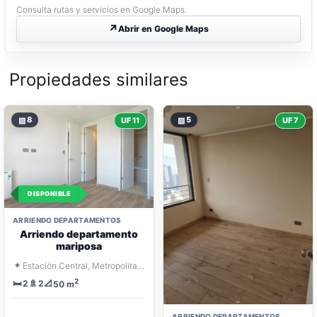
Consulta rutas y servicios en Google Maps.
Abrir en Google Maps
Propiedades similares
▧
8
▧
5
UF 11
UF 7
DISPONIBLE
ARRIENDO DEPARTAMENTOS
Arriendo departamento
mariposa
⌖
Estación Central, Metropolitana Santiago
2
🛏️
🚿
📐
2
2
50 m
ARRIENDO DEPARTAMENTOS