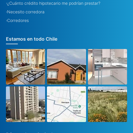
¿Cuánto crédito hipotecario me podrían prestar?
›
Necesito corredora
›
Corredores
›
Estamos en todo Chile