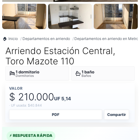
Inicio
Departamentos en arriendo
Departamentos en arriendo en Metrop
Arriendo Estación Central,
Toro Mazote 110
1 dormitorio
1 baño
Dormitorios
Baños
VALOR
$ 210.000
UF 5,14
· UF usada: $40.844
PDF
Compartir
⚡ RESPUESTA RÁPIDA