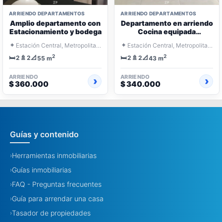
ARRIENDO DEPARTAMENTOS
ARRIENDO DEPARTAMENTOS
Amplio departamento con
Departamento en arriendo
Estacionamiento y bodega
Cocina equipada
integrada
⌖
⌖
Estación Central, Metropolitana Santiago
Estación Central, Metropolitana Santiago
2
2
🛏️
🚿
📐
🛏️
🚿
📐
2
2
2
2
55 m
43 m
ARRIENDO
ARRIENDO
$ 360.000
$ 340.000
Guías y contenido
Herramientas inmobiliarias
›
Guías inmobiliarias
›
FAQ - Preguntas frecuentes
›
Guía para arrendar una casa
›
Tasador de propiedades
›