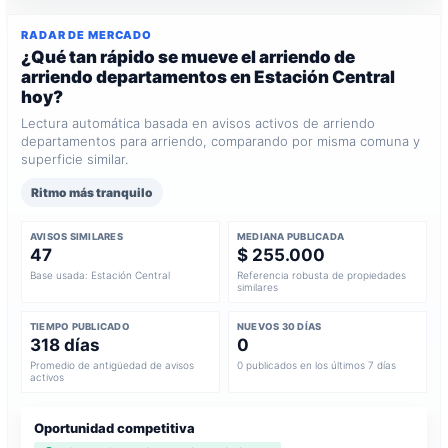
RADAR DE MERCADO
¿Qué tan rápido se mueve el arriendo de
arriendo departamentos en Estación Central
hoy?
Lectura automática basada en avisos activos de arriendo
departamentos para arriendo, comparando por misma comuna y
superficie similar.
Ritmo más tranquilo
AVISOS SIMILARES
MEDIANA PUBLICADA
47
$ 255.000
Base usada: Estación Central
Referencia robusta de propiedades
similares
TIEMPO PUBLICADO
NUEVOS 30 DÍAS
318 días
0
Promedio de antigüedad de avisos
0 publicados en los últimos 7 días
activos
Oportunidad competitiva