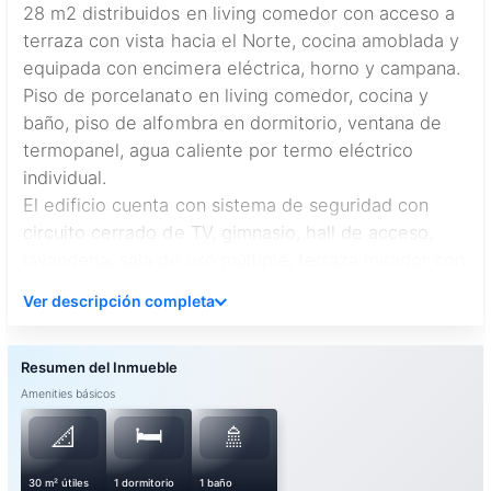
28 m2 distribuidos en living comedor con acceso a
terraza con vista hacia el Norte, cocina amoblada y
equipada con encimera eléctrica, horno y campana.
Piso de porcelanato en living comedor, cocina y
baño, piso de alfombra en dormitorio, ventana de
termopanel, agua caliente por termo eléctrico
individual.
El edificio cuenta con sistema de seguridad con
circuito cerrado de TV, gimnasio, hall de acceso,
lavandería, sala de uso múltiple, terraza mirador con
vista panorámica, quinchos y estacionamientos de
Ver descripción completa
visitas.
Gastos comunes aprox. $50.000.-
* NO TIENE ESTACIONAMIENTO NI BODEGA
Amenities básicos
* REQUISITOS:
🛏️
📐
🚿
- 3 últimas liquidaciones de sueldo (renta líquida
mínima del arrendatario y aval, debe ser al menos 3
30 m² útiles
1 dormitorio
1 baño