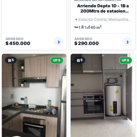
Arriendo Depto 1D - 1B a
200Mtrs de estacion
ecuador
⌖
Estación Central, Metropolitana Santiago
2
🛏️
🚿
📐
1
1
40 m
ARRIENDO
ARRIENDO
$ 450.000
$ 290.000
▧
5
▧
5
UF 9
UF 8