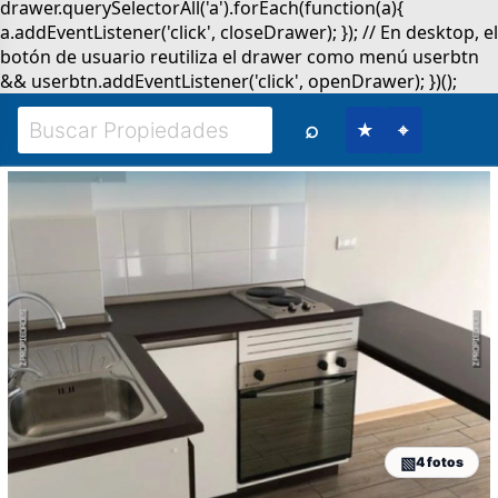
⌕
★
⌖
4 fotos