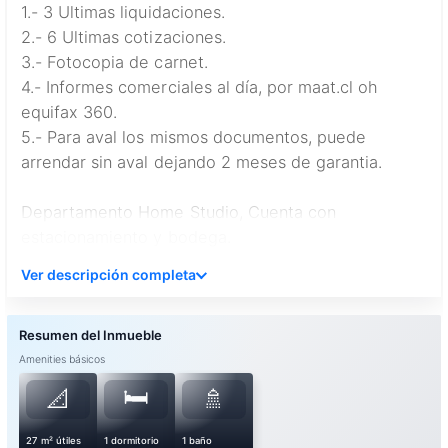
1.- 3 Ultimas liquidaciones.
2.- 6 Ultimas cotizaciones.
3.- Fotocopia de carnet.
4.- Informes comerciales al día, por maat.cl oh
equifax 360.
5.- Para aval los mismos documentos, puede
arrendar sin aval dejando 2 meses de garantia.
Departamento Home Studio, Cuenta con
estacionamiento y bodega.
Amplio Living comedor que da hacia la terraza,
Ver descripción completa
cocina americana equipada, instalación para la
lavadora,
A solo pasos del metro, San Alberto Hurtado (L-1).
Amenities básicos
Con una gran conectividad vial, Cercano a todo tipo
🛏️
📐
🚿
de servicios, Supermercado, Hospitales, Parques,
Colegios y centros comerciales. El edificio cuenta
27 m² útiles
1 dormitorio
1 baño