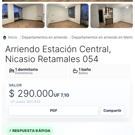
Inicio
Departamentos en arriendo
Departamentos en arriendo en Metrop
Arriendo Estación Central,
Nicasio Retamales 054
1 dormitorio
1 baño
Dormitorios
Baños
VALOR
$ 290.000
UF 7,10
· UF usada: $40.844
PDF
Compartir
⚡ RESPUESTA RÁPIDA