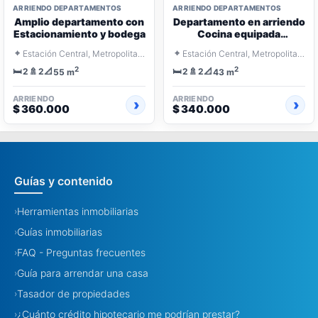
ARRIENDO DEPARTAMENTOS
ARRIENDO DEPARTAMENTOS
Amplio departamento con
Departamento en arriendo
Estacionamiento y bodega
Cocina equipada
integrada
⌖
⌖
Estación Central, Metropolitana Santiago
Estación Central, Metropolitana Santiago
2
2
🛏️
🚿
📐
🛏️
🚿
📐
2
2
2
2
55 m
43 m
ARRIENDO
ARRIENDO
$ 360.000
$ 340.000
Guías y contenido
Herramientas inmobiliarias
›
Guías inmobiliarias
›
FAQ - Preguntas frecuentes
›
Guía para arrendar una casa
›
Tasador de propiedades
›
¿Cuánto crédito hipotecario me podrían prestar?
›