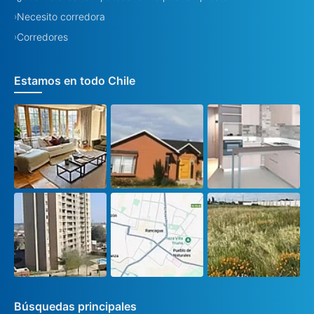
Necesito corredora
›
Corredores
›
Estamos en todo Chile
Búsquedas principales