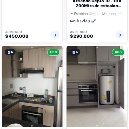
Arriendo Depto 1D - 1B a
200Mtrs de estacion
ecuador
⌖
Estación Central, Metropolitana Santiago
2
🛏️
🚿
📐
1
1
40 m
ARRIENDO
ARRIENDO
$ 450.000
$ 290.000
▧
5
▧
5
UF 9
UF 8