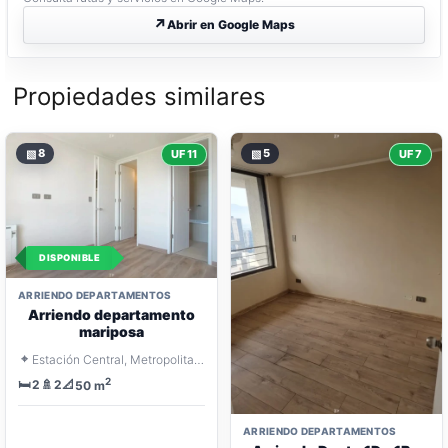
Abrir en Google Maps
Propiedades similares
▧
8
▧
5
UF 11
UF 7
DISPONIBLE
ARRIENDO DEPARTAMENTOS
Arriendo departamento
mariposa
⌖
Estación Central, Metropolitana Santiago
2
🛏️
🚿
📐
2
2
50 m
ARRIENDO DEPARTAMENTOS