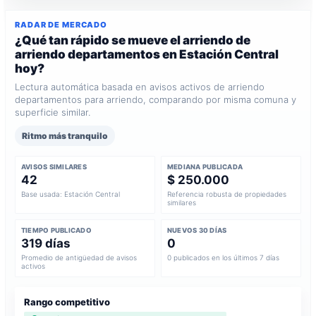
RADAR DE MERCADO
¿Qué tan rápido se mueve el arriendo de
arriendo departamentos en Estación Central
hoy?
Lectura automática basada en avisos activos de arriendo
departamentos para arriendo, comparando por misma comuna y
superficie similar.
Ritmo más tranquilo
AVISOS SIMILARES
MEDIANA PUBLICADA
42
$ 250.000
Base usada: Estación Central
Referencia robusta de propiedades
similares
TIEMPO PUBLICADO
NUEVOS 30 DÍAS
319 días
0
Promedio de antigüedad de avisos
0 publicados en los últimos 7 días
activos
Rango competitivo