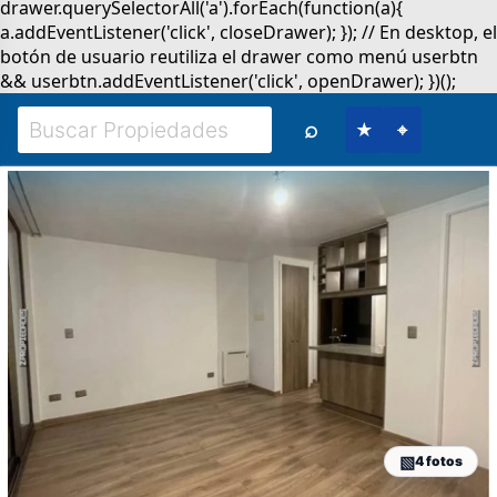
⌕
★
⌖
4 fotos