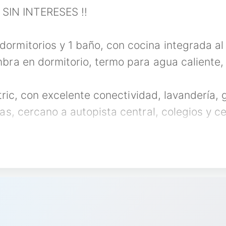
IN INTERESES !!
rmitorios y 1 baño, con cocina integrada al
bra en dormitorio, termo para agua caliente,
ctric, con excelente conectividad, lavandería
as, cercano a autopista central, colegios y 
ditar:
 del canon de arriendo
izaciones.