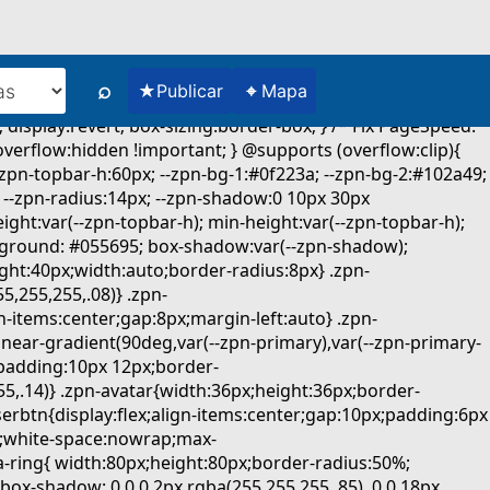
⌕
★
⌖
Publicar
Mapa