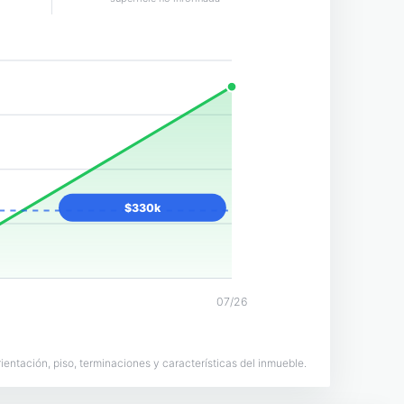
$330k
07/26
ntación, piso, terminaciones y características del inmueble.