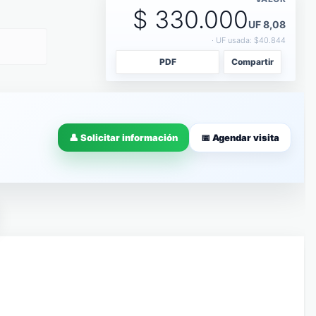
$ 330.000
UF 8,08
· UF usada: $40.844
PDF
Compartir
👤 Solicitar información
📅 Agendar visita