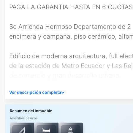
PAGA LA GARANTIA HASTA EN 6 CUOTAS S
Se Arrienda Hermoso Departamento de 2 do
encimera y campana, piso cerámico, alfom
Edificio de moderna arquitectura, full ele
de la estación de Metro Ecuador y Las Rej
de comercio y gran desarrollo urbano.
Ver descripción completa
Para poder arrendar el inmueble debe acre
-Ingresos de al menos tres veces el valor
Amenities básicos
-Certificado de AFP con las ultimas 12 cot
🛏️
📐
🚿