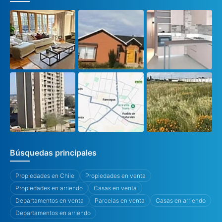
Búsquedas principales
Propiedades en Chile
Propiedades en venta
Propiedades en arriendo
Casas en venta
Departamentos en venta
Parcelas en venta
Casas en arriendo
Departamentos en arriendo