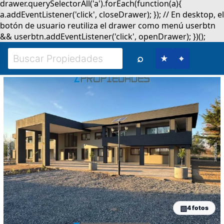
⌕
★
⌖
4 fotos