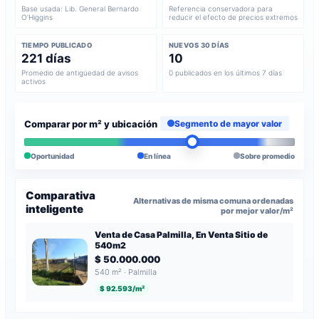
Base usada: Lib. General Bernardo
Referencia conservadora para
O'Higgins
reducir el efecto de precios extremos
TIEMPO PUBLICADO
NUEVOS 30 DÍAS
221 días
10
Promedio de antigüedad de avisos
0 publicados en los últimos 7 días
activos
Comparar por m² y ubicación
Segmento de mayor valor
Oportunidad
En línea
Sobre promedio
Comparativa
Alternativas de misma comuna ordenadas
inteligente
por mejor valor/m²
Venta de Casa Palmilla, En Venta Sitio de
540m2
$ 50.000.000
540 m² · Palmilla
$ 92.593/m²