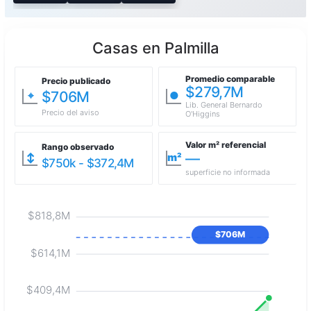
Casas en Palmilla
Promedio comparable
Precio publicado
$279,7M
$706M
⌖
●
Lib. General Bernardo
Precio del aviso
O'Higgins
Valor m² referencial
Rango observado
—
↕
m²
$750k - $372,4M
superficie no informada
$818,8M
$706M
$614,1M
$409,4M