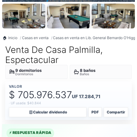
Inicio
Casas en venta
Casas en venta en Lib. General Bernardo O'Higgi
Venta De Casa Palmilla,
Espectacular
9 dormitorios
8 baños
Dormitorios
Baños
VALOR
$ 705.976.537
UF 17.284,71
· UF usada: $40.844
Calcular dividendo
PDF
Compartir
⚡ RESPUESTA RÁPIDA