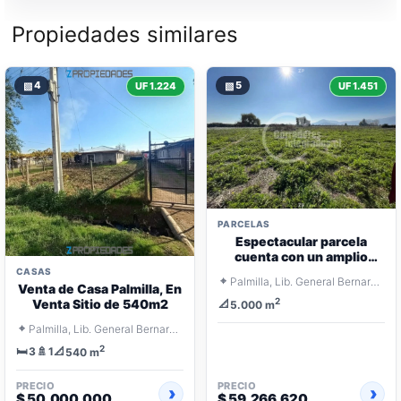
Propiedades similares
▧
4
▧
5
UF 1.224
UF 1.451
PARCELAS
Espectacular parcela
cuenta con un amplio
terreno
CASAS
⌖
Palmilla, Lib. General Bernardo O'Higgins
Venta de Casa Palmilla, En
2
Venta Sitio de 540m2
📐
5.000 m
⌖
Palmilla, Lib. General Bernardo O'Higgins
2
🛏️
🚿
📐
3
1
540 m
PRECIO
PRECIO
$ 50.000.000
$ 59.266.620