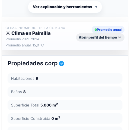
Ver explicación y herramientas
▾
CLIMA PROMEDIO DE LA COMUNA
Promedio anual
☀️ Clima en Palmilla
Abrir perfil del tiempo
Promedio 2021–2024
Promedio anual: 15,0 °C
Propiedades corp
Habitaciones
9
Baños
8
2
Superficie Total
5.000 m
2
Superficie Construida
0 m