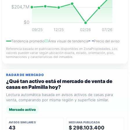
$204,7M
$0
09/25
12/25
02/26
07/26
Tendencia promedio
Área visual de tendencia
Precio del aviso
Referencia basada en publicaciones disponibles en ZonaPropiedades. Los
valores pueden variar según ubicación exacta, estado, orientación, piso,
terminaciones y características del inmueble.
RADAR DE MERCADO
¿Qué tan activo está el mercado de venta de
casas en Palmilla hoy?
Lectura automática basada en avisos activos de casas para
venta, comparando por misma región y superficie similar.
Mercado activo
AVISOS SIMILARES
MEDIANA PUBLICADA
43
$ 298.103.400