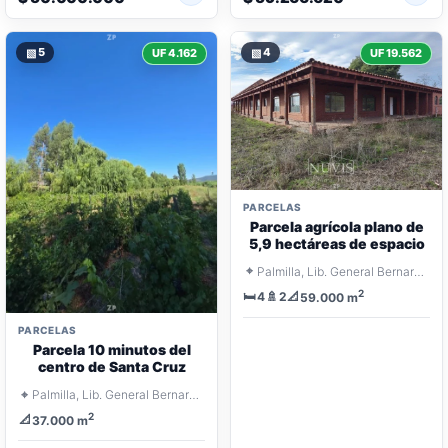
▧
5
▧
4
UF 4.162
UF 19.562
PARCELAS
Parcela agrícola plano de
5,9 hectáreas de espacio
⌖
Palmilla, Lib. General Bernardo O'Higgins
2
🛏️
🚿
📐
4
2
59.000 m
PARCELAS
Parcela 10 minutos del
centro de Santa Cruz
⌖
Palmilla, Lib. General Bernardo O'Higgins
2
📐
37.000 m