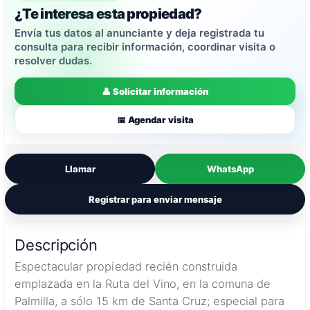
¿Te interesa esta propiedad?
Envía tus datos al anunciante y deja registrada tu
consulta para recibir información, coordinar visita o
resolver dudas.
👤 Solicitar información
📅 Agendar visita
Llamar
WhatsApp
Registrar para enviar mensaje
Descripción
Espectacular propiedad recién construida
emplazada en la Ruta del Vino, en la comuna de
Palmilla, a sólo 15 km de Santa Cruz; especial para