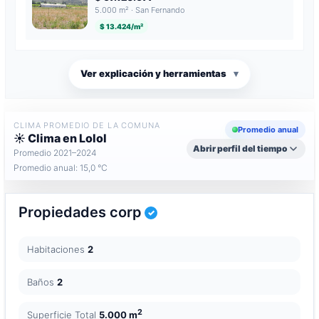
5.000 m² · San Fernando
$ 13.424/m²
Ver explicación y herramientas
▾
CLIMA PROMEDIO DE LA COMUNA
Promedio anual
☀️ Clima en Lolol
Abrir perfil del tiempo
Promedio 2021–2024
Promedio anual: 15,0 °C
Propiedades corp
Habitaciones
2
Baños
2
2
Superficie Total
5.000 m