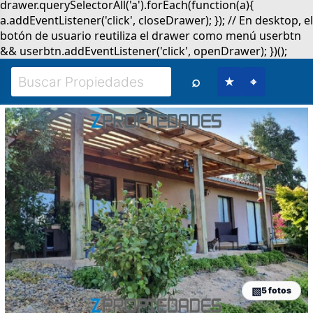
⌕
★
⌖
5 fotos