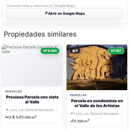
Consulta rutas y servicios en Google Maps.
Abrir en Google Maps
Propiedades similares
▧
6
UF 6.385
UF 967
PARCELAS
PARCELAS
Preciosa Parcela con vista
Parcela en condominio en
al Valle
el Valle de los Artistas
⌖
Lolol, Lib. General Bernardo O'Higgins
⌖
Lolol, Lib. General Bernardo O'Higgins
2
🛏️
🚿
📐
3
3
7.100 m
2
📐
5.100 m