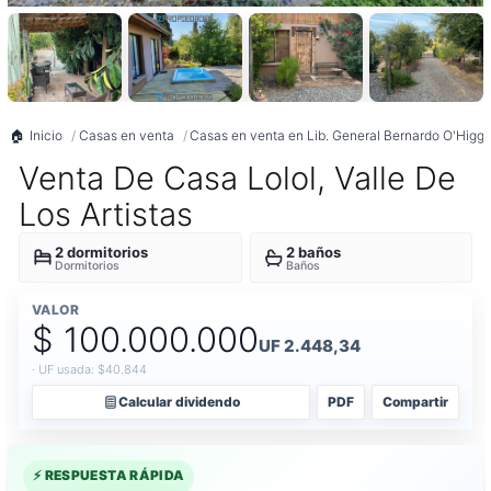
Inicio
Casas en venta
Casas en venta en Lib. General Bernardo O'Higgi
Venta De Casa Lolol, Valle De
Los Artistas
2 dormitorios
2 baños
Dormitorios
Baños
VALOR
$ 100.000.000
UF 2.448,34
· UF usada: $40.844
Calcular dividendo
PDF
Compartir
⚡ RESPUESTA RÁPIDA