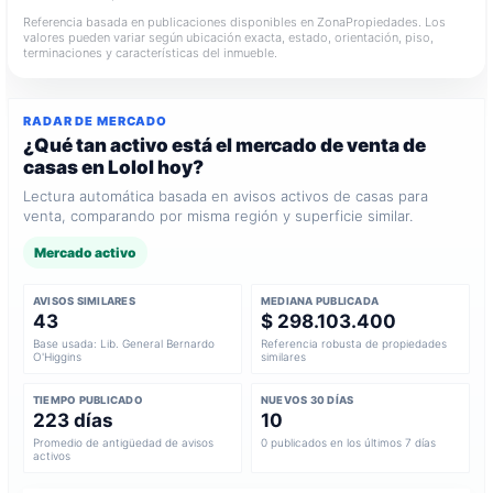
Referencia basada en publicaciones disponibles en ZonaPropiedades. Los
valores pueden variar según ubicación exacta, estado, orientación, piso,
terminaciones y características del inmueble.
RADAR DE MERCADO
¿Qué tan activo está el mercado de venta de
casas en Lolol hoy?
Lectura automática basada en avisos activos de casas para
venta, comparando por misma región y superficie similar.
Mercado activo
AVISOS SIMILARES
MEDIANA PUBLICADA
43
$ 298.103.400
Base usada: Lib. General Bernardo
Referencia robusta de propiedades
O'Higgins
similares
TIEMPO PUBLICADO
NUEVOS 30 DÍAS
223 días
10
Promedio de antigüedad de avisos
0 publicados en los últimos 7 días
activos