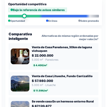
Oportunidad competitiva
Bajo la referencia de avisos similares
Oportunidad
En línea
Sobre promedio
Comparativa
Alternativas de misma región ordenadas por
inteligente
mejor valor/m²
Venta de Casa Paredones,30km de laguna
vichuquen
$ 22.000.000
5.000 m² · Paredones
$ 4.400/m²
Venta de Casa Litueche, Fundo Carrizalillo
$ 57.980.000
5.000 m² · Litueche
$ 11.596/m²
Se vende casa En un hermoso entorno Rural
$ 67.120.677