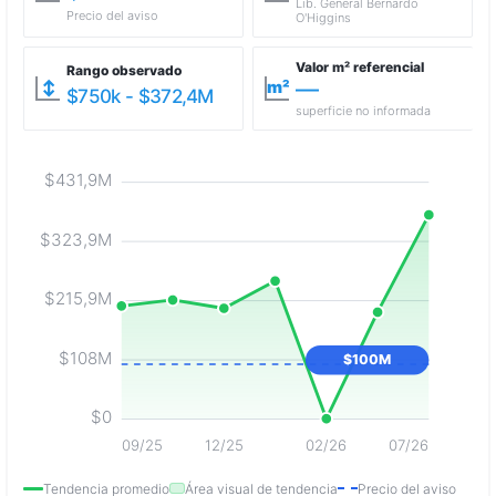
Lib. General Bernardo
Precio del aviso
O'Higgins
Valor m² referencial
Rango observado
—
↕
m²
$750k - $372,4M
superficie no informada
$431,9M
$323,9M
$215,9M
$108M
$100M
$0
09/25
12/25
02/26
07/26
Tendencia promedio
Área visual de tendencia
Precio del aviso