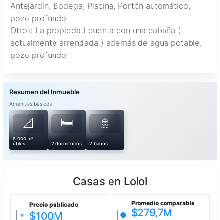
Antejardín, Bodega, Piscina, Portón automático,
pozo profundo
Otros: La propiedad cuenta con una cabaña (
actualmente arrendada ) además de agua potable,
pozo profundo
Amenities básicos
🛏️
📐
🚿
5.000 m²
útiles
2 dormitorios
2 baños
Casas en Lolol
Promedio comparable
Precio publicado
$279,7M
$100M
⌖
●