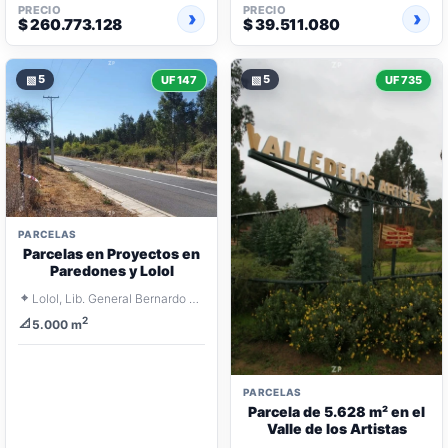
PRECIO
PRECIO
$ 260.773.128
$ 39.511.080
▧
5
▧
5
UF 147
UF 735
PARCELAS
Parcelas en Proyectos en
Paredones y Lolol
⌖
Lolol, Lib. General Bernardo O'Higgins
2
📐
5.000 m
PARCELAS
Parcela de 5.628 m² en el
Valle de los Artistas