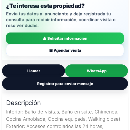
¿Te interesa esta propiedad?
Envía tus datos al anunciante y deja registrada tu
consulta para recibir información, coordinar visita o
resolver dudas.
👤 Solicitar información
📅 Agendar visita
Llamar
WhatsApp
Registrar para enviar mensaje
Descripción
Interior: Baño de visitas, Baño en suite, Chimenea,
Cocina Amoblada, Cocina equipada, Walking closet
Exterior: Accesos controlados las 24 horas,