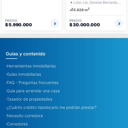
⌖
Lolol, Lib. General Bernardo O'Higgins
2
📐
5.628 m
PRECIO
PRECIO
$ 5.990.000
$ 30.000.000
Guías y contenido
Herramientas inmobiliarias
›
Guías inmobiliarias
›
FAQ - Preguntas frecuentes
›
Guía para arrendar una casa
›
Tasador de propiedades
›
¿Cuánto crédito hipotecario me podrían prestar?
›
Necesito corredora
›
Corredores
›