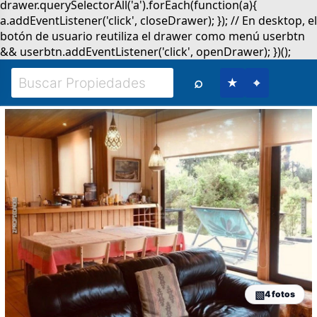
⌕
★
⌖
4 fotos