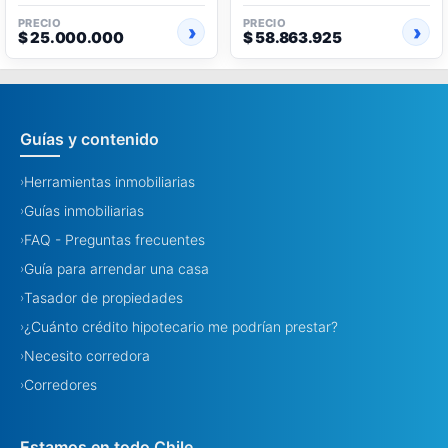
PRECIO
PRECIO
$ 25.000.000
$ 58.863.925
Guías y contenido
Herramientas inmobiliarias
›
Guías inmobiliarias
›
FAQ - Preguntas frecuentes
›
Guía para arrendar una casa
›
Tasador de propiedades
›
¿Cuánto crédito hipotecario me podrían prestar?
›
Necesito corredora
›
Corredores
›
Estamos en todo Chile