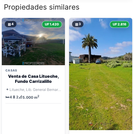
Propiedades similares
▧
4
▧
3
UF 1.420
UF 2.816
CASAS
Venta de Casa Litueche,
Fundo Carrizalillo
⌖
Litueche, Lib. General Bernardo O'Higgins
2
🛏️
🚿
📐
4
2
5.000 m