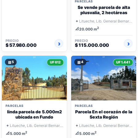
PARCELAS
Se vende parcela de alta
plusvalía, 2 hectáreas
⌖
Litueche, Lib. General Bernardo O'Higgins
2
📐
20.000 m
PRECIO
PRECIO
$ 57.980.000
$ 115.000.000
▧
5
▧
4
UF 612
UF 1.441
PARCELAS
PARCELAS
linda parcela de 5.000m2
Parcela En el corazón de la
ubicada en Fundo
Sexta Región
⌖
⌖
Litueche, Lib. General Bernardo O'Higgins
Litueche, Lib. General Bernardo O'Higgins
2
2
📐
📐
5.000 m
5.000 m