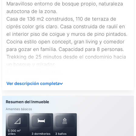
Maravilloso entorno de bosque propio, naturaleza
autoctona de la zona.
Casa de 136 m2 construidos, 110 de terraza de
ciprés color gris claro. Casa construida de raulií en
el interior piso de coigue y muros de pino pintados.
Cocina estilo open concept, gran living y comedor
para gozar en familia. Capacidad para 8 personas.
Trekking de 25 minutos desde el condominio hacia
un bosque y mirador.
Almacenes a 3 minutos.
12 minutos en auto a la playa.
Ver descripción completa
3 Dorm. y 3 Baños
Estacionamiento 6 autos.
Amenities básicos
🛏️
📐
🚿
5.000 m²
útiles
3 dormitorios
3 baños