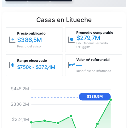
Casas en Litueche
Promedio comparable
Precio publicado
$279,7M
$386,5M
⌖
●
Lib. General Bernardo
Precio del aviso
O'Higgins
Valor m² referencial
Rango observado
—
↕
m²
$750k - $372,4M
superficie no informada
$448,2M
$386,5M
$336,2M
$224,1M