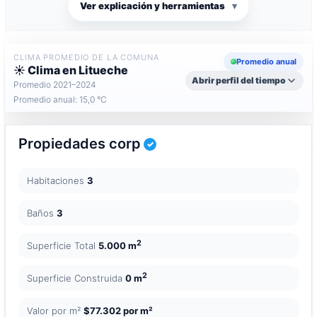
Ver explicación y herramientas
▾
CLIMA PROMEDIO DE LA COMUNA
Promedio anual
☀️ Clima en Litueche
Abrir perfil del tiempo
Promedio 2021–2024
Promedio anual: 15,0 °C
Propiedades corp
Habitaciones
3
Baños
3
2
Superficie Total
5.000 m
2
Superficie Construida
0 m
Valor por m²
$77.302 por m²