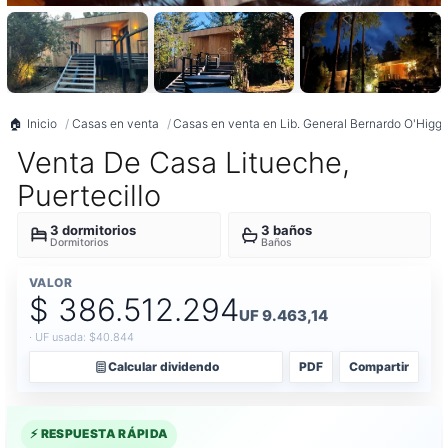
Inicio
Casas en venta
Casas en venta en Lib. General Bernardo O'Higgi
Venta De Casa Litueche,
Puertecillo
3 dormitorios
3 baños
Dormitorios
Baños
VALOR
$ 386.512.294
UF 9.463,14
· UF usada: $40.844
Calcular dividendo
PDF
Compartir
⚡ RESPUESTA RÁPIDA