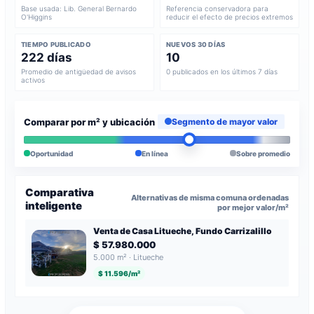
Base usada: Lib. General Bernardo
Referencia conservadora para
O'Higgins
reducir el efecto de precios extremos
TIEMPO PUBLICADO
NUEVOS 30 DÍAS
222 días
10
Promedio de antigüedad de avisos
0 publicados en los últimos 7 días
activos
Comparar por m² y ubicación
Segmento de mayor valor
Oportunidad
En línea
Sobre promedio
Comparativa
Alternativas de misma comuna ordenadas
inteligente
por mejor valor/m²
Venta de Casa Litueche, Fundo Carrizalillo
$ 57.980.000
5.000 m² · Litueche
$ 11.596/m²