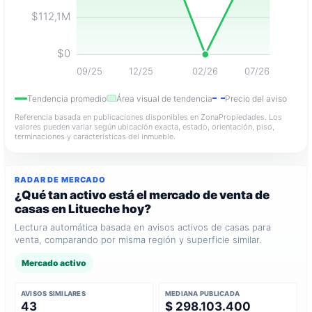
$112,1M
$0
09/25
12/25
02/26
07/26
Tendencia promedio
Área visual de tendencia
Precio del aviso
Referencia basada en publicaciones disponibles en ZonaPropiedades. Los
valores pueden variar según ubicación exacta, estado, orientación, piso,
terminaciones y características del inmueble.
RADAR DE MERCADO
¿Qué tan activo está el mercado de venta de
casas en Litueche hoy?
Lectura automática basada en avisos activos de casas para
venta, comparando por misma región y superficie similar.
Mercado activo
AVISOS SIMILARES
MEDIANA PUBLICADA
43
$ 298.103.400