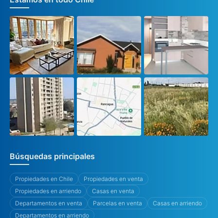
Búsquedas principales
Propiedades en Chile
Propiedades en venta
Propiedades en arriendo
Casas en venta
Departamentos en venta
Parcelas en venta
Casas en arriendo
Departamentos en arriendo